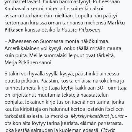
ymmärrettävästi hiukan hämmästynyt. Puheessaan
Kauhavalla kertoi, miten aihe kuitenkin alkoi
askarruttaa hänenkin mieltään. Lopulta hän päätyi
kertomaan kirjassa oman tarinansa miehensä
Markku
Pitkäsen
kanssa otsikolla
Puusta Pitkäseen
.
– Aiheeseen on Suomessa monta näkökulmaa.
Amerikkalainen voi kysyä, onko täällä mitään muuta
kuin puita. Meille suomalaisille puut ovat tärkeitä,
Merja Pitkänen sanoi.
Sitäkin voi hyvällä syyllä kysyä, päästiinkö aiheessa
puusta pitkään. Päästiin, koska erilaisia näkökulmia ja
kiinnostuneita kirjoittajia löytyi kaikkiaan 30. Toimittaja
on kirjoittanut muutamia tekstejä haastattelun
pohjalta. Jokainen kirjoitus on itsenäinen tarina, jonka
kautta kirjoittaja on halunnut kertoa jostakin itselleen
tärkeästä asiasta. Esimerkiksi
Myrskynkestävät juuret
-
otsikon alta löytyy tarina juurista, elämän perustasta,
joka kestää sairauden ja kuoleman edessä.
Elävät