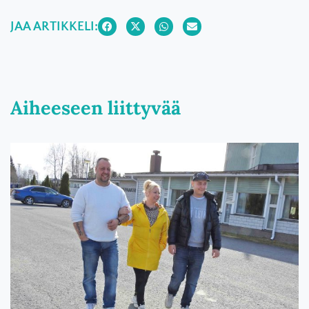
JAA ARTIKKELI:
Aiheeseen liittyvää