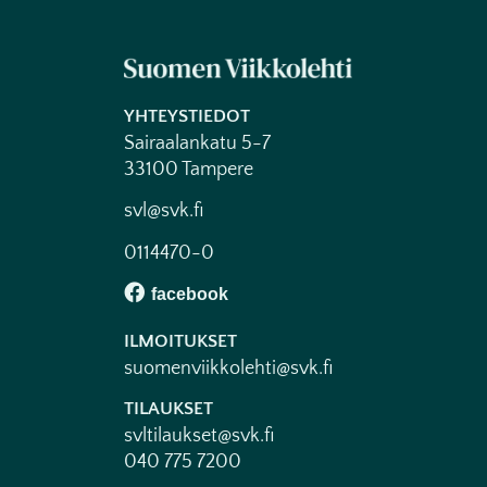
YHTEYSTIEDOT
Sairaalankatu 5-7
33100 Tampere
svl@svk.fi
0114470-0
ILMOITUKSET
suomenviikkolehti@svk.fi
TILAUKSET
svltilaukset@svk.fi
040 775 7200