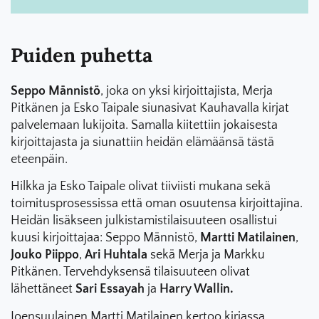
Puiden puhetta
Seppo Männistö
, joka on yksi kirjoittajista, Merja
Pitkänen ja Esko Taipale siunasivat Kauhavalla kirjat
palvelemaan lukijoita. Samalla kiitettiin jokaisesta
kirjoittajasta ja siunattiin heidän elämäänsä tästä
eteenpäin.
Hilkka ja Esko Taipale olivat tiiviisti mukana sekä
toimitusprosessissa että oman osuutensa kirjoittajina.
Heidän lisäkseen julkistamistilaisuuteen osallistui
kuusi kirjoittajaa: Seppo Männistö,
Martti Matilainen
,
Jouko Piippo
,
Ari Huhtala
sekä Merja ja Markku
Pitkänen. Tervehdyksensä tilaisuuteen olivat
lähettäneet
Sari Essayah
ja
Harry Wallin.
Joensuulainen Martti Matilainen kertoo kirjassa