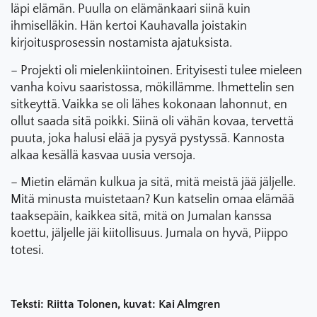
läpi elämän. Puulla on elämänkaari siinä kuin
ihmiselläkin. Hän kertoi Kauhavalla joistakin
kirjoitusprosessin nostamista ajatuksista.
– Projekti oli mielenkiintoinen. Erityisesti tulee mieleen
vanha koivu saaristossa, mökillämme. Ihmettelin sen
sitkeyttä. Vaikka se oli lähes kokonaan lahonnut, en
ollut saada sitä poikki. Siinä oli vähän kovaa, tervettä
puuta, joka halusi elää ja pysyä pystyssä. Kannosta
alkaa kesällä kasvaa uusia versoja.
– Mietin elämän kulkua ja sitä, mitä meistä jää jäljelle.
Mitä minusta muistetaan? Kun katselin omaa elämää
taaksepäin, kaikkea sitä, mitä on Jumalan kanssa
koettu, jäljelle jäi kiitollisuus. Jumala on hyvä, Piippo
totesi.
Teksti: Riitta Tolonen, kuvat: Kai Almgren