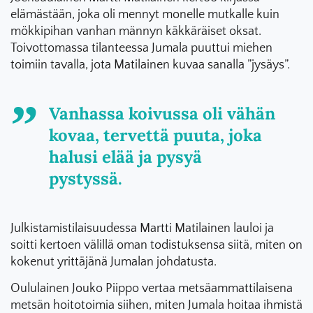
elämästään, joka oli mennyt monelle mutkalle kuin
mökkipihan vanhan männyn käkkäräiset oksat.
Toivottomassa tilanteessa Jumala puuttui miehen
toimiin tavalla, jota Matilainen kuvaa sanalla ”jysäys”.
Vanhassa koivussa oli vähän
kovaa, tervettä puuta, joka
halusi elää ja pysyä
pystyssä.
Julkistamistilaisuudessa Martti Matilainen lauloi ja
soitti kertoen välillä oman todistuksensa siitä, miten on
kokenut yrittäjänä Jumalan johdatusta.
Oululainen Jouko Piippo vertaa metsäammattilaisena
metsän hoitotoimia siihen, miten Jumala hoitaa ihmistä