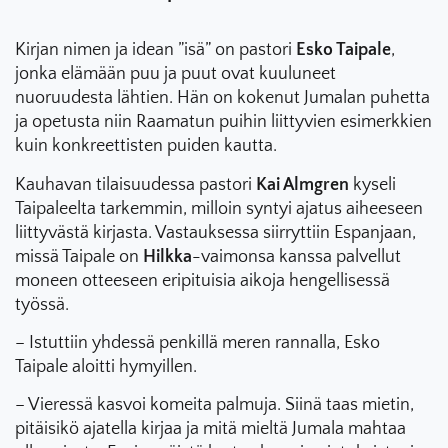
Kirjan nimen ja idean ”isä” on pastori
Esko Taipale
,
jonka elämään puu ja puut ovat kuuluneet
nuoruudesta lähtien. Hän on kokenut Jumalan puhetta
ja opetusta niin Raamatun puihin liittyvien esimerkkien
kuin konkreettisten puiden kautta.
Kauhavan tilaisuudessa pastori
Kai Almgren
kyseli
Taipaleelta tarkemmin, milloin syntyi ajatus aiheeseen
liittyvästä kirjasta. Vastauksessa siirryttiin Espanjaan,
missä Taipale on
Hilkka
-vaimonsa kanssa palvellut
moneen otteeseen eripituisia aikoja hengellisessä
työssä.
– Istuttiin yhdessä penkillä meren rannalla, Esko
Taipale aloitti hymyillen.
– Vieressä kasvoi komeita palmuja. Siinä taas mietin,
pitäisikö ajatella kirjaa ja mitä mieltä Jumala mahtaa