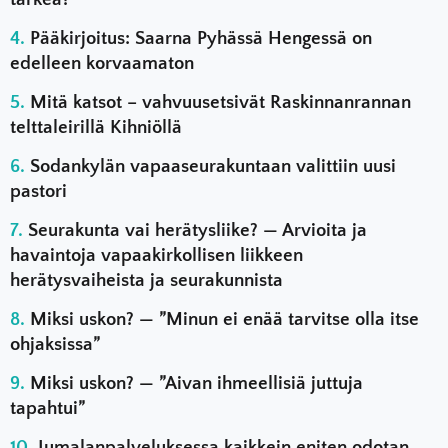
Pääkirjoitus: Saarna Pyhässä Hengessä on
edelleen korvaamaton
Mitä katsot – vahvuusetsivät Raskinnanrannan
telttaleirillä Kihniöllä
Sodankylän vapaaseurakuntaan valittiin uusi
pastori
Seurakunta vai herätysliike? — Arvioita ja
havaintoja vapaakirkollisen liikkeen
herätysvaiheista ja seurakunnista
Miksi uskon? — ”Minun ei enää tarvitse olla itse
ohjaksissa”
Miksi uskon? — ”Aivan ihmeellisiä juttuja
tapahtui”
Jumalanpalveluksessa kaikkein eniten odotan