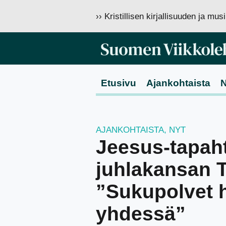
›› Kristillisen kirjallisuuden ja mu
Etusivu
Ajankohtaista
N
AJANKOHTAISTA
,
NYT
Jeesus-tapah
juhlakansan 
”Sukupolvet 
yhdessä”