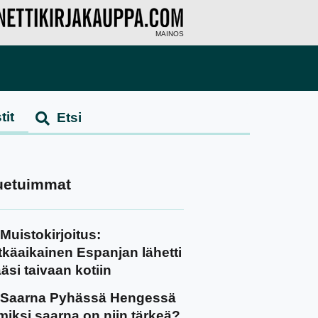
MAINOS
tit
uetuimmat
Muistokirjoitus:
tkäaikainen Espanjan lähetti
äsi taivaan kotiin
Saarna Pyhässä Hengessä
miksi saarna on niin tärkeä?