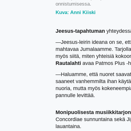
onnistumisessa.
Kuva: Anni Kiiski
Jeesus-tapahtuman
yhteydessä
—Jeesus-leirin ideana on se, e
mahtavaa Jumalaamme. Tarjolla o
myös siitä, miten yhteisiä kokoon
Rautalahti
avaa Patmos Plus -ha
—Haluamme, että nuoret saavat 
saaneet vanhemmilta ihan käyt
nuoria, mutta myös kokeneempia
pannulle levittää.
Monipuolisesta musiikkitarjo
Concordiae sunnuntaina sekä Jip
lauantaina.