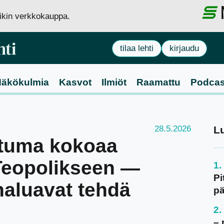
siikin verkkokauppa.
tilaa lehti
kirjaudu
äkökulmia
Kasvot
Ilmiöt
Raamattu
Podcas
28.5.2026
L
tuma kokoaa
Teopolikseen —
Pi
haluavat tehdä
pä
– 