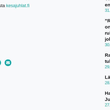
en
esta
kesajuhlat.fi
31
”
on
ru
jo
30
Ra
tu
29
Lä
28
Ha
J
27