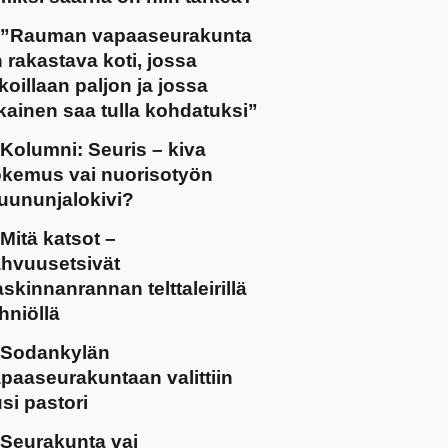
”Rauman vapaaseurakunta
 rakastava koti, jossa
koillaan paljon ja jossa
kainen saa tulla kohdatuksi”
Kolumni: Seuris – kiva
kemus vai nuorisotyön
uununjalokivi?
Mitä katsot –
hvuusetsivät
skinnanrannan telttaleirillä
hniöllä
Sodankylän
paaseurakuntaan valittiin
si pastori
Seurakunta vai