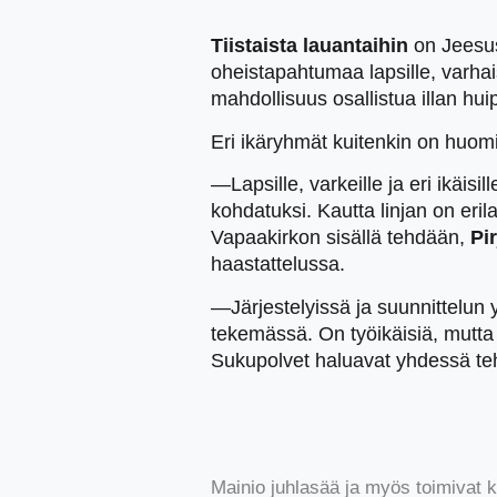
Tiistaista lauantaihin
on Jeesus-
oheistapahtumaa lapsille, varhaisn
mahdollisuus osallistua illan hu
Eri ikäryhmät kuitenkin on huomi
—Lapsille, varkeille ja eri ikäisi
kohdatuksi. Kautta linjan on erila
Vapaakirkon sisällä tehdään,
Pi
haastattelussa.
—Järjestelyissä ja suunnittelun y
tekemässä. On työikäisiä, mutta
Sukupolvet haluavat yhdessä te
Mainio juhlasää ja myös toimivat k