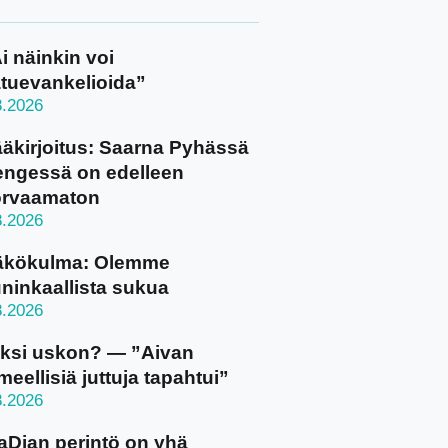
i näinkin voi
tuevankelioida”
8.2026
äkirjoitus: Saarna Pyhässä
ngessä on edelleen
orvaamaton
8.2026
äkökulma: Olemme
ninkaallista sukua
8.2026
ksi uskon? — ”Aivan
meellisiä juttuja tapahtui”
8.2026
aDian perintö on yhä