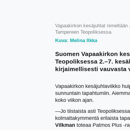
Vapaakirkon kesäjuhlat nimeltään J
Tampereen Teopoliksessa.
Kuva: Melina Ilkka
Suomen Vapaakirkon kesä
Teopoliksessa 2.–7. kesä
kirjaimellisesti vauvasta 
Vapaakirkon kesäjuhlaviikko huip
sunnuntain tapahtumiin. Aiemmas
koko viikon ajan.
—Jo tiistaista asti Teopoliksessa
kolmattakymmentä erilaista tapa
Vilkman
toteaa Patmos Plus -r