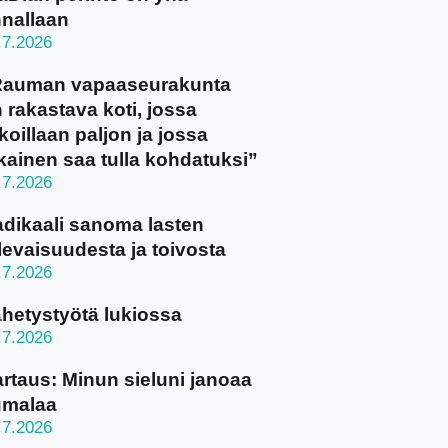
nallaan
.7.2026
Rauman vapaaseurakunta
 rakastava koti, jossa
koillaan paljon ja jossa
kainen saa tulla kohdatuksi”
.7.2026
dikaali sanoma lasten
levaisuudesta ja toivosta
.7.2026
hetystyötä lukiossa
.7.2026
rtaus: Minun sieluni janoaa
umalaa
.7.2026