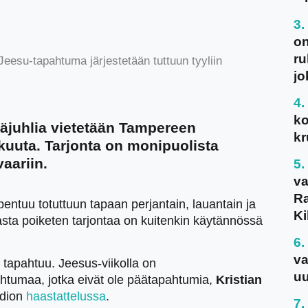
on
ru
eesu-tapahtuma järjestetään tuttuun tyyliin
jo
ko
juhlia vietetään Tampereen
kr
kuuta. Tarjonta on monipuolista
vaariin.
va
Ra
entuu totuttuun tapaan perjantain, lauantain ja
Ki
ta poiketen tarjontaa on kuitenkin käytännössä
va
 tapahtuu. Jeesus-viikolla on
uu
htumaa, jotka eivät ole päätapahtumia,
Kristian
adion
haastattelussa
.