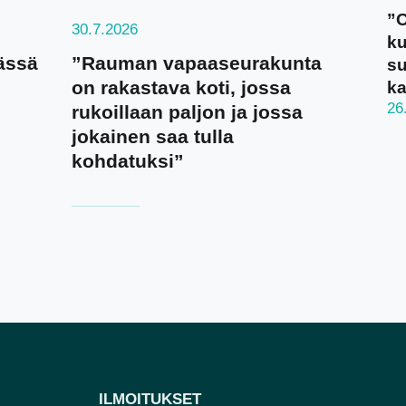
”O
30.7.2026
ku
ässä
”Rauman vapaaseurakunta
su
on rakastava koti, jossa
ka
26
rukoillaan paljon ja jossa
jokainen saa tulla
kohdatuksi”
ILMOITUKSET