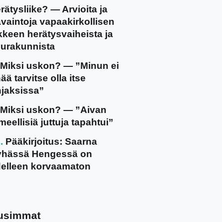
rätysliike? — Arvioita ja
vaintoja vapaakirkollisen
ikkeen herätysvaiheista ja
urakunnista
Miksi uskon? — ”Minun ei
ää tarvitse olla itse
jaksissa”
Miksi uskon? — ”Aivan
meellisiä juttuja tapahtui”
Pääkirjoitus: Saarna
yhässä Hengessä on
elleen korvaamaton
usimmat