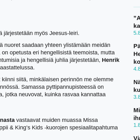
”A
ka
 järjestetään myös Jeesus-leiri.
5.
ttä nuoret saadaan yhteen ylistämään meidän
Pä
n opetusta eri hengellisistä teemoista, mutta
He
tumisia ja hengellisiä juhlia järjestetään,
Henrik
k
astattelussa.
4.
kiinni siitä, minkälaisen perinnön me olemme
N
ännössä. Samassa pyttipannupisteessä on
ku
, jotka neuvovat, kuinka rasvaa kannattaa
3.
Mi
ih
nnasta
vastaavat muiden muassa Missa
1.
pii & King’s Kids -kuorojen spesiaalitapahtuma
Vi