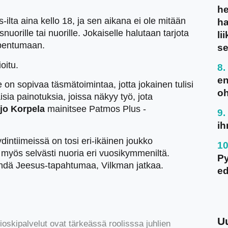
he
ilta aina kello 18, ja sen aikana ei ole mitään
ha
uorille tai nuorille. Jokaiselle halutaan tarjota
li
ipentumaan.
se
oitu.
en
lle on sopivaa täsmätoimintaa, jotta jokainen tulisi
oh
isia painotuksia, joissa näkyy työ, jota
rjo Korpela
mainitsee Patmos Plus -
ih
dintiimeissä on tosi eri-ikäinen joukko
 myös selvästi nuoria eri vuosikymmeniltä.
P
hdä Jeesus-tapahtumaa, Vilkman jatkaa.
ed
U
ioskipalvelut ovat tärkeässä roolisssa juhlien