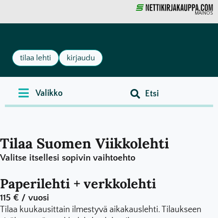
MAINOS
tilaa lehti
kirjaudu
Tilaa Suomen Viikkolehti
Valitse itsellesi sopivin vaihtoehto
Paperilehti + verkkolehti
115 € / vuosi
Tilaa kuukausittain ilmestyvä aikakauslehti. Tilaukseen