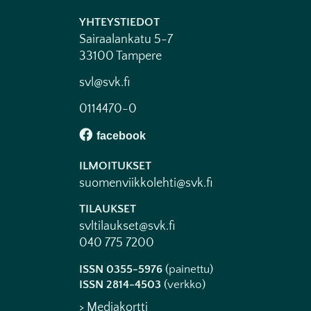
YHTEYSTIEDOT
Sairaalankatu 5-7
33100 Tampere
svl@svk.fi
0114470-0
ILMOITUKSET
suomenviikkolehti@svk.fi
TILAUKSET
svltilaukset@svk.fi
040 775 7200
ISSN 0355-5976
(painettu)
ISSN 2814-4503
(verkko)
> Mediakortti