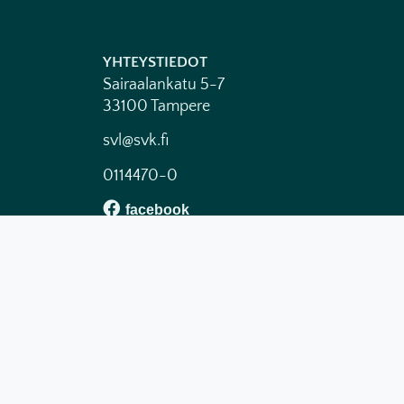
YHTEYSTIEDOT
Sairaalankatu 5-7
33100 Tampere
svl@svk.fi
0114470-0
ILMOITUKSET
suomenviikkolehti@svk.fi
TILAUKSET
svltilaukset@svk.fi
040 775 7200
ISSN 0355-5976
(painettu)
ISSN 2814-4503
(verkko)