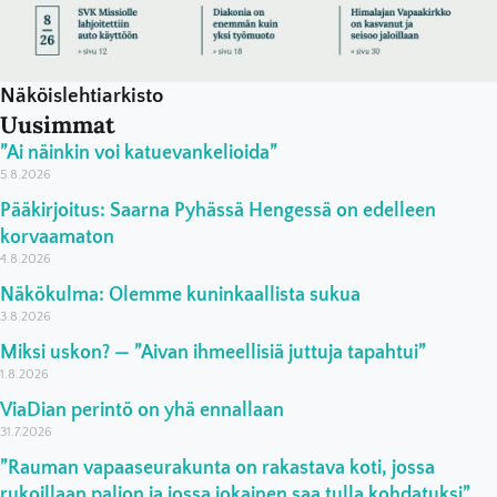
Näköislehtiarkisto
Uusimmat
”Ai näinkin voi katuevankelioida”
5.8.2026
Pääkirjoitus: Saarna Pyhässä Hengessä on edelleen
korvaamaton
4.8.2026
Näkökulma: Olemme kuninkaallista sukua
3.8.2026
Miksi uskon? — ”Aivan ihmeellisiä juttuja tapahtui”
1.8.2026
ViaDian perintö on yhä ennallaan
31.7.2026
”Rauman vapaaseurakunta on rakastava koti, jossa
rukoillaan paljon ja jossa jokainen saa tulla kohdatuksi”