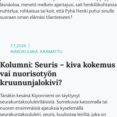
läsnäoloa, menetit melkein ajantajusi, sait henkilökohtaista
nuhtelua, rohkaisua tai koit, että Pyhä Henki puhui sinulle
suoraan oman elämäsi tilanteeseen?
7.7.2026
NÄKÖKULMIA, RAAMATTU
Kolumni: Seuris – kiva kokemus
vai nuorisotyön
kruununjalokivi?
Tänäkin kesänä Kiponniemi on täyttynyt
seurakuntakoululeiriläisistä. Somekuvia katsomalla tai
nuoren ensimmäisiä ajatuksia kyselemällä
seurakuntakoululeiri, seuris, kuulostaa leiriltä, joka on