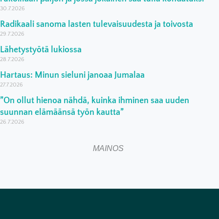
30.7.2026
Radikaali sanoma lasten tulevaisuudesta ja toivosta
29.7.2026
Lähetystyötä lukiossa
28.7.2026
Hartaus: Minun sieluni janoaa Jumalaa
27.7.2026
”On ollut hienoa nähdä, kuinka ihminen saa uuden
suunnan elämäänsä työn kautta”
26.7.2026
MAINOS