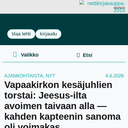
MAINOS
tilaa lehti
kirjaudu
AJANKOHTAISTA
,
NYT
4.6.2026
Vapaakirkon kesäjuhlien
torstai: Jeesus-ilta
avoimen taivaan alla —
kahden kapteenin sanoma
oli voimakas