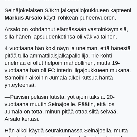
Seinäjokelaisen SJK:n jalkapallojoukkueen kapteeni
Markus Arsalo
käytti rohkean puheenvuoron.
Arsalo on kohdannut elämässään vastoinkäymisiä,
sillä hänen lapsuudenkotinsa oli väkivaltainen.
4-vuotiaana hän koki näyn ja unelman, että hänestä
pitää tulla ammattilaisjalkapalloilija. Tie kohti
unelmaa ei ollut helpoin mahdollinen, mutta 19-
vuotiaana hän oli FC Interin liigajoukkueen mukana.
Samoihin aikoihin Jumala alkoi kutsua häntä
yhteyteensä.
—Päivisin pelasin futista, yöt ajoin taksia. 20-
vuotiaana muutin Seinäjoelle. Päätin, että jos
Jumala on totta, minun pitää ottaa siitä selvää,
Arsalo kertasi.
Hän alkoi käydä seurakunnassa Seinäjoella, mutta