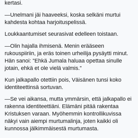
kertasi.
—Unelmani jäi haaveeksi, koska selkäni murtui
kahdesta kohtaa harjoituspelissä.
Loukkaantumiset seurasivat edelleen toistaan.
—Olin hajalla ihmisenä. Menin erääseen
rukouspiiriin, ja eräs toinen urheilija pysäytti minut.
Hän sanoi: ”Ehkä Jumala haluaa opettaa sinulle
jotain, ehkä et ole vielä valmis.”
Kun jalkapallo otettiin pois, Väisänen tunsi koko
identiteettinsä sortuvan.
—Se vei aikansa, mutta ymmärsin, että jalkapallo ei
rakenna identiteettiäni. Elämäni pitää rakentaa
Kristuksen varaan. Myöhemmin kontrollikuvissa
näkyi vain aiempi murtumalinja, joten kaikki oli
kunnossa jälkimmäisestä murtumasta.