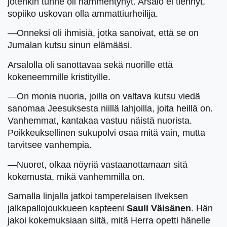
jotenkin tunne oli hämmentynyt. Arsalo ei tiennyt,
sopiiko uskovan olla ammattiurheilija.
—Onneksi oli ihmisiä, jotka sanoivat, että se on
Jumalan kutsu sinun elämääsi.
Arsalolla oli sanottavaa sekä nuorille että
kokeneemmille kristityille.
—On monia nuoria, joilla on valtava kutsu viedä
sanomaa Jeesuksesta niillä lahjoilla, joita heillä on.
Vanhemmat, kantakaa vastuu näistä nuorista.
Poikkeuksellinen sukupolvi osaa mitä vain, mutta
tarvitsee vanhempia.
—Nuoret, olkaa nöyriä vastaanottamaan sitä
kokemusta, mikä vanhemmilla on.
Samalla linjalla jatkoi tamperelaisen Ilveksen
jalkapallojoukkueen kapteeni
Sauli Väisänen
. Hän
jakoi kokemuksiaan siitä, mitä Herra opetti hänelle