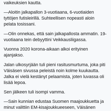
vaikeuksien kautta.
—Aloitin jalkapallon 3-vuotiaana, 6-vuotiaiden
tyttöjen futisleirillä. Suhteellisen nopeasti aloin
pelata tosissani.
—Olin onnekas, että sain jalkapallosta ammatin. 19-
vuotiaana tein debyyttini Veikkausliigassa.
Vuonna 2020 korona-aikaan alkoi erityinen
ajanjakso.
Jalan ulkosyrjään tuli pieni rasitusmurtuma, joka piti
Väisäsen sivussa peleistä noin kolme kuukautta.
Jalka ei vielä kestänyt pelaamista, joten luvassa oli
lisää lepoa.
Sen jälkeen tuli isompi vamma.
—Sain kunnian edustaa Suomen maajoukkuetta ja
minut valittiin EM-kisajoukkueeseen, Väisänen