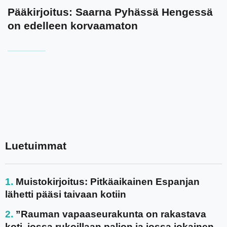
Pääkirjoitus: Saarna Pyhässä Hengessä
on edelleen korvaamaton
Luetuimmat
Muistokirjoitus: Pitkäaikainen Espanjan
lähetti pääsi taivaan kotiin
”Rauman vapaaseurakunta on rakastava
koti, jossa rukoillaan paljon ja jossa jokainen