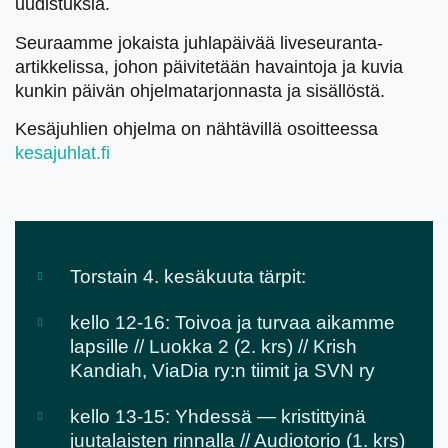
uudistuksia.
Seuraamme jokaista juhlapäivää liveseuranta-
artikkelissa, johon päivitetään havaintoja ja kuvia
kunkin päivän ohjelmatarjonnasta ja sisällöstä.
Kesäjuhlien ohjelma on nähtävillä osoitteessa
kesajuhlat.fi
Torstain 4. kesäkuuta tärpit:
kello 12-16: Toivoa ja turvaa aikamme
lapsille // Luokka 2 (2. krs) // Krish
Kandiah, ViaDia ry:n tiimit ja SVN ry
kello 13-15: Yhdessä — kristittyinä
juutalaisten rinnalla // Audiotorio (1. krs)