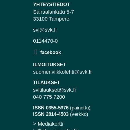
YHTEYSTIEDOT
Sairaalankatu 5-7
33100 Tampere
svl@svk.fi
0114470-0
ILMOITUKSET
suomenviikkolehti@svk.fi
TILAUKSET
svltilaukset@svk.fi
040 775 7200
ISSN 0355-5976
(painettu)
ISSN 2814-4503
(verkko)
> Mediakortti