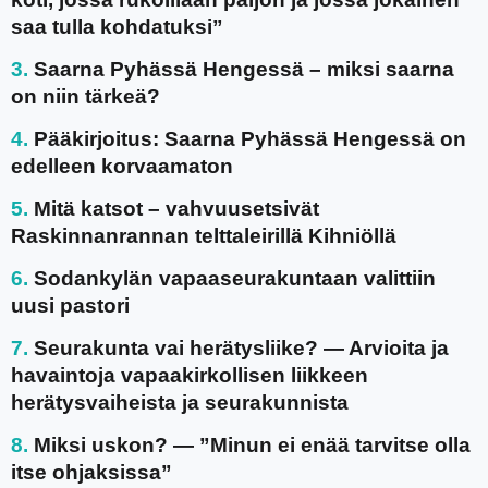
saa tulla kohdatuksi”
Saarna Pyhässä Hengessä – miksi saarna
on niin tärkeä?
Pääkirjoitus: Saarna Pyhässä Hengessä on
edelleen korvaamaton
Mitä katsot – vahvuusetsivät
Raskinnanrannan telttaleirillä Kihniöllä
Sodankylän vapaaseurakuntaan valittiin
uusi pastori
Seurakunta vai herätysliike? — Arvioita ja
havaintoja vapaakirkollisen liikkeen
herätysvaiheista ja seurakunnista
Miksi uskon? — ”Minun ei enää tarvitse olla
itse ohjaksissa”