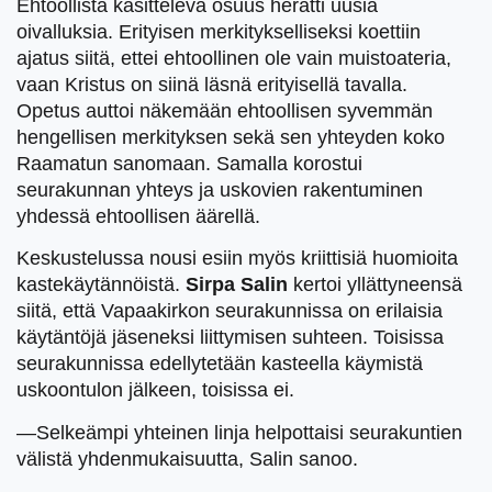
Ehtoollista käsittelevä osuus herätti uusia
oivalluksia. Erityisen merkitykselliseksi koettiin
ajatus siitä, ettei ehtoollinen ole vain muistoateria,
vaan Kristus on siinä läsnä erityisellä tavalla.
Opetus auttoi näkemään ehtoollisen syvemmän
hengellisen merkityksen sekä sen yhteyden koko
Raamatun sanomaan. Samalla korostui
seurakunnan yhteys ja uskovien rakentuminen
yhdessä ehtoollisen äärellä.
Keskustelussa nousi esiin myös kriittisiä huomioita
kastekäytännöistä.
Sirpa Salin
kertoi yllättyneensä
siitä, että Vapaakirkon seurakunnissa on erilaisia
käytäntöjä jäseneksi liittymisen suhteen. Toisissa
seurakunnissa edellytetään kasteella käymistä
uskoontulon jälkeen, toisissa ei.
—Selkeämpi yhteinen linja helpottaisi seurakuntien
välistä yhdenmukaisuutta, Salin sanoo.