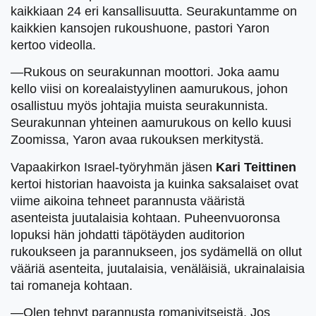
kaikkiaan 24 eri kansallisuutta. Seurakuntamme on
kaikkien kansojen rukoushuone, pastori Yaron
kertoo videolla.
—Rukous on seurakunnan moottori. Joka aamu
kello viisi on korealaistyylinen aamurukous, johon
osallistuu myös johtajia muista seurakunnista.
Seurakunnan yhteinen aamurukous on kello kuusi
Zoomissa, Yaron avaa rukouksen merkitystä.
Vapaakirkon Israel-työryhmän jäsen
Kari Teittinen
kertoi historian haavoista ja kuinka saksalaiset ovat
viime aikoina tehneet parannusta vääristä
asenteista juutalaisia kohtaan. Puheenvuoronsa
lopuksi hän johdatti täpötäyden auditorion
rukoukseen ja parannukseen, jos sydämellä on ollut
vääriä asenteita, juutalaisia, venäläisiä, ukrainalaisia
tai romaneja kohtaan.
—Olen tehnyt parannusta romanivitseistä. Jos