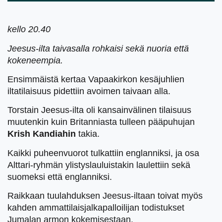
kello 20.40
Jeesus-ilta taivasalla rohkaisi sekä nuoria että
kokeneempia.
Ensimmäistä kertaa Vapaakirkon kesäjuhlien
iltatilaisuus pidettiin avoimen taivaan alla.
Torstain Jeesus-ilta oli kansainvälinen tilaisuus
muutenkin kuin Britanniasta tulleen pääpuhujan
Krish Kandiahin
takia.
Kaikki puheenvuorot tulkattiin englanniksi, ja osa
Alttari-ryhmän ylistyslauluistakin laulettiin sekä
suomeksi että englanniksi.
Raikkaan tuulahduksen Jeesus-iltaan toivat myös
kahden ammattilaisjalkapalloilijan todistukset
Jumalan armon kokemisestaan.