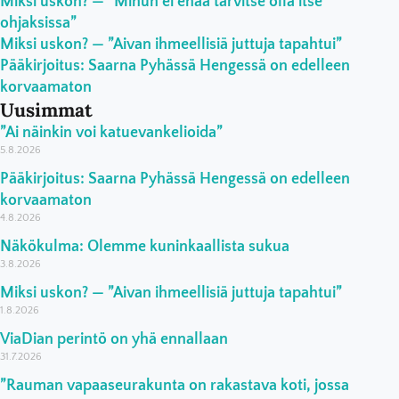
Miksi uskon? — ”Minun ei enää tarvitse olla itse
ohjaksissa”
Miksi uskon? — ”Aivan ihmeellisiä juttuja tapahtui”
Pääkirjoitus: Saarna Pyhässä Hengessä on edelleen
korvaamaton
Uusimmat
”Ai näinkin voi katuevankelioida”
5.8.2026
Pääkirjoitus: Saarna Pyhässä Hengessä on edelleen
korvaamaton
4.8.2026
Näkökulma: Olemme kuninkaallista sukua
3.8.2026
Miksi uskon? — ”Aivan ihmeellisiä juttuja tapahtui”
1.8.2026
ViaDian perintö on yhä ennallaan
31.7.2026
”Rauman vapaaseurakunta on rakastava koti, jossa