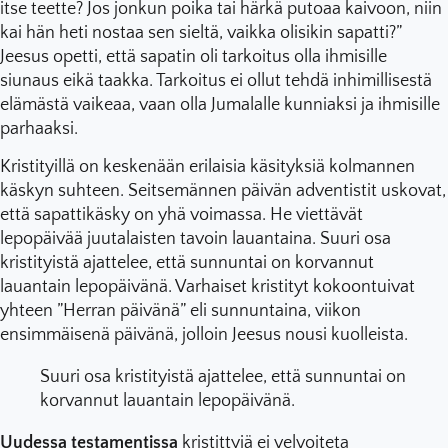
itse teette? Jos jonkun poika tai härkä putoaa kaivoon, niin
kai hän heti nostaa sen sieltä, vaikka olisikin sapatti?”
Jeesus opetti, että sapatin oli tarkoitus olla ihmisille
siunaus eikä taakka. Tarkoitus ei ollut tehdä inhimillisestä
elämästä vaikeaa, vaan olla Jumalalle kunniaksi ja ihmisille
parhaaksi.
Kristityillä on keskenään erilaisia käsityksiä kolmannen
käskyn suhteen. Seitsemännen päivän adventistit uskovat,
että sapattikäsky on yhä voimassa. He viettävät
lepopäivää juutalaisten tavoin lauantaina. Suuri osa
kristityistä ajattelee, että sunnuntai on korvannut
lauantain lepopäivänä. Varhaiset kristityt kokoontuivat
yhteen ”Herran päivänä” eli sunnuntaina, viikon
ensimmäisenä päivänä, jolloin Jeesus nousi kuolleista.
Suuri osa kristityistä ajattelee, että sunnuntai on
korvannut lauantain lepopäivänä.
Uudessa testamentissa
kristittyjä ei velvoiteta