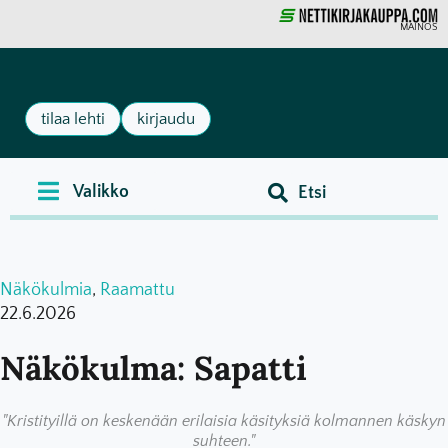
MAINOS
tilaa lehti
kirjaudu
Näkökulmia
,
Raamattu
22.6.2026
Näkökulma: Sapatti
"Kristityillä on keskenään erilaisia käsityksiä kolmannen käskyn
suhteen."