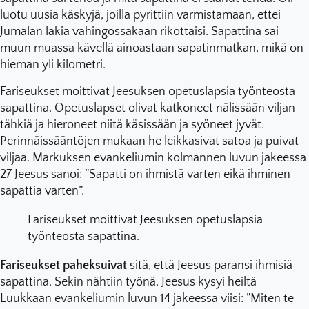
luotu uusia käskyjä, joilla pyrittiin varmistamaan, ettei
Jumalan lakia vahingossakaan rikottaisi. Sapattina sai
muun muassa kävellä ainoastaan sapatinmatkan, mikä on
hieman yli kilometri.
Fariseukset moittivat Jeesuksen opetuslapsia työnteosta
sapattina. Opetuslapset olivat katkoneet nälissään viljan
tähkiä ja hieroneet niitä käsissään ja syöneet jyvät.
Perinnäissääntöjen mukaan he leikkasivat satoa ja puivat
viljaa. Markuksen evankeliumin kolmannen luvun jakeessa
27 Jeesus sanoi: ”Sapatti on ihmistä varten eikä ihminen
sapattia varten”.
Fariseukset moittivat Jeesuksen opetuslapsia
työnteosta sapattina.
Fariseukset paheksuivat
sitä, että Jeesus paransi ihmisiä
sapattina. Sekin nähtiin työnä. Jeesus kysyi heiltä
Luukkaan evankeliumin luvun 14 jakeessa viisi: ”Miten te