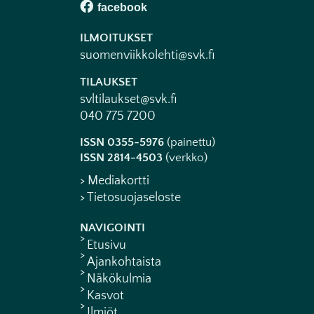
ILMOITUKSET
suomenviikkolehti@svk.fi
TILAUKSET
svltilaukset@svk.fi
040 775 7200
ISSN 0355-5976
(painettu)
ISSN 2814-4503
(verkko)
> Mediakortti
> Tietosuojaseloste
NAVIGOINTI
Etusivu
Ajankohtaista
Näkökulmia
Kasvot
Ilmiöt