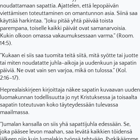
noudattamaan sapattia. Ajattelen, että lepopäivän
viettämisen toteuttaminen on omantunnon asia. Siinä saa
käyttää harkintaa. ”Joku pitää yhtä päivää toista
parempana, toiselle kaikki päivät ovat samanarvoisia.
Kukin olkoon omassa vakaumuksessaan varma.” (Room.
14:5).
”Kukaan ei siis saa tuomita teitä siitä, mitä syötte tai juotte
tai miten noudatatte juhla-aikoja ja uudenkuun ja sapatin
päiviä. Ne ovat vain sen varjoa, mikä on tulossa.” (Kol.
2:16–17).
Heprealaiskirjeen kirjoittaja näkee sapatin kuvaavan uuden
luomakunnan todellisuutta jo nyt Kristuksessa ja toisaalta
sapatin toteutuvan koko täyteydessään tulevassa
maailmassa.
”Jumalan kansalla on siis yhä sapattijuhla edessään. Se,
joka pääsee levon maahan, saa levätä kaikkien töidensä
jälkeen niin kuin Jumalakin työnsä tehtyään. Pyrkikäämme