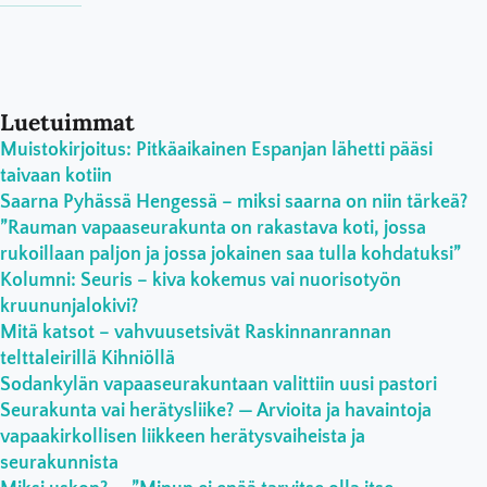
Luetuimmat
Muistokirjoitus: Pitkäaikainen Espanjan lähetti pääsi
taivaan kotiin
Saarna Pyhässä Hengessä – miksi saarna on niin tärkeä?
”Rauman vapaaseurakunta on rakastava koti, jossa
rukoillaan paljon ja jossa jokainen saa tulla kohdatuksi”
Kolumni: Seuris – kiva kokemus vai nuorisotyön
kruununjalokivi?
Mitä katsot – vahvuusetsivät Raskinnanrannan
telttaleirillä Kihniöllä
Sodankylän vapaaseurakuntaan valittiin uusi pastori
Seurakunta vai herätysliike? — Arvioita ja havaintoja
vapaakirkollisen liikkeen herätysvaiheista ja
seurakunnista