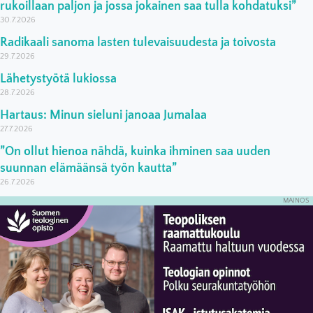
rukoillaan paljon ja jossa jokainen saa tulla kohdatuksi”
30.7.2026
Radikaali sanoma lasten tulevaisuudesta ja toivosta
29.7.2026
Lähetystyötä lukiossa
28.7.2026
Hartaus: Minun sieluni janoaa Jumalaa
27.7.2026
”On ollut hienoa nähdä, kuinka ihminen saa uuden
suunnan elämäänsä työn kautta”
26.7.2026
MAINOS