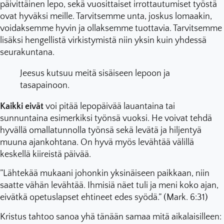
päivittäinen lepo, sekä vuosittaiset irrottautumiset työstä
ovat hyväksi meille. Tarvitsemme unta, joskus lomaakin,
voidaksemme hyvin ja ollaksemme tuottavia. Tarvitsemme
lisäksi hengellistä virkistymistä niin yksin kuin yhdessä
seurakuntana.
Jeesus kutsuu meitä sisäiseen lepoon ja
tasapainoon.
Kaikki eivät
voi pitää lepopäivää lauantaina tai
sunnuntaina esimerkiksi työnsä vuoksi. He voivat tehdä
hyvällä omallatunnolla työnsä sekä levätä ja hiljentyä
muuna ajankohtana. On hyvä myös levähtää välillä
keskellä kiireistä päivää.
”Lähtekää mukaani johonkin yksinäiseen paikkaan, niin
saatte vähän levähtää. Ihmisiä näet tuli ja meni koko ajan,
eivätkä opetuslapset ehtineet edes syödä.” (Mark. 6:31)
Kristus tahtoo sanoa yhä tänään samaa mitä aikalaisilleen: