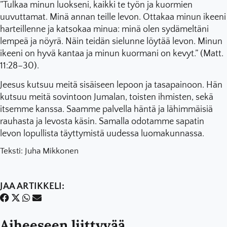
”Tulkaa minun luokseni, kaikki te työn ja kuormien
uuvuttamat. Minä annan teille levon. Ottakaa minun ikeeni
harteillenne ja katsokaa minua: minä olen sydämeltäni
lempeä ja nöyrä. Näin teidän sielunne löytää levon. Minun
ikeeni on hyvä kantaa ja minun kuormani on kevyt.” (Matt.
11:28–30).
Jeesus kutsuu meitä sisäiseen lepoon ja tasapainoon. Hän
kutsuu meitä sovintoon Jumalan, toisten ihmisten, sekä
itsemme kanssa. Saamme palvella häntä ja lähimmäisiä
rauhasta ja levosta käsin. Samalla odotamme sapatin
levon lopullista täyttymistä uudessa luomakunnassa.
Teksti: Juha Mikkonen
JAA ARTIKKELI:
Aiheeseen liittyvää