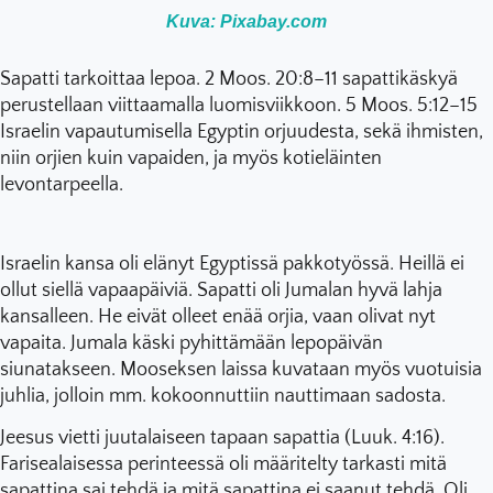
Kuva: Pixabay.com
Sapatti tarkoittaa lepoa. 2 Moos. 20:8–11 sapattikäskyä
perustellaan viittaamalla luomisviikkoon. 5 Moos. 5:12–15
Israelin vapautumisella Egyptin orjuudesta, sekä ihmisten,
niin orjien kuin vapaiden, ja myös kotieläinten
levontarpeella.
Israelin kansa oli elänyt Egyptissä pakkotyössä. Heillä ei
ollut siellä vapaapäiviä. Sapatti oli Jumalan hyvä lahja
kansalleen. He eivät olleet enää orjia, vaan olivat nyt
vapaita. Jumala käski pyhittämään lepopäivän
siunatakseen. Mooseksen laissa kuvataan myös vuotuisia
juhlia, jolloin mm. kokoonnuttiin nauttimaan sadosta.
Jeesus vietti juutalaiseen tapaan sapattia (Luuk. 4:16).
Farisealaisessa perinteessä oli määritelty tarkasti mitä
sapattina sai tehdä ja mitä sapattina ei saanut tehdä. Oli