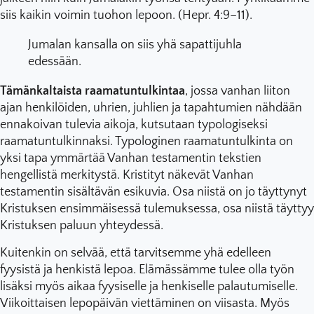
siis kaikin voimin tuohon lepoon. (Hepr. 4:9–11).
Jumalan kansalla on siis yhä sapattijuhla
edessään.
Tämänkaltaista raamatuntulkintaa
, jossa vanhan liiton
ajan henkilöiden, uhrien, juhlien ja tapahtumien nähdään
ennakoivan tulevia aikoja, kutsutaan typologiseksi
raamatuntulkinnaksi. Typologinen raamatuntulkinta on
yksi tapa ymmärtää Vanhan testamentin tekstien
hengellistä merkitystä. Kristityt näkevät Vanhan
testamentin sisältävän esikuvia. Osa niistä on jo täyttynyt
Kristuksen ensimmäisessä tulemuksessa, osa niistä täyttyy
Kristuksen paluun yhteydessä.
Kuitenkin on selvää, että tarvitsemme yhä edelleen
fyysistä ja henkistä lepoa. Elämässämme tulee olla työn
lisäksi myös aikaa fyysiselle ja henkiselle palautumiselle.
Viikoittaisen lepopäivän viettäminen on viisasta. Myös