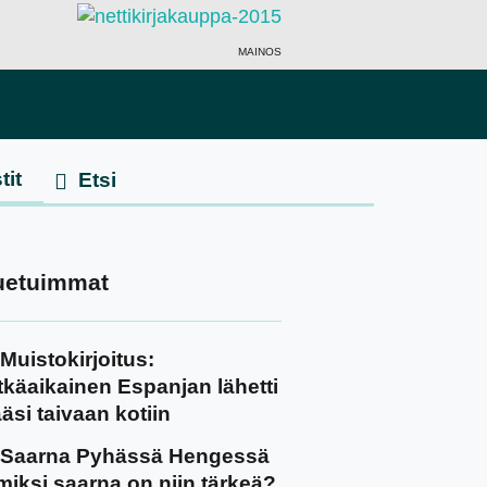
MAINOS
tit
uetuimmat
Muistokirjoitus:
tkäaikainen Espanjan lähetti
äsi taivaan kotiin
Saarna Pyhässä Hengessä
miksi saarna on niin tärkeä?