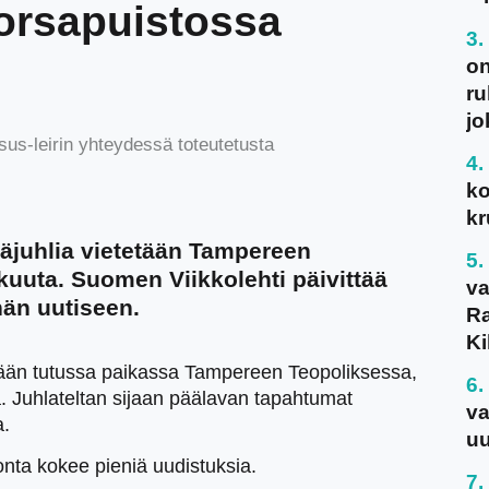
Sorsapuistossa
on
ru
jo
us-leirin yhteydessä toteutetusta
ko
kr
juhlia vietetään Tampereen
kuuta. Suomen Viikkolehti päivittää
va
hän uutiseen.
Ra
Ki
tään tutussa paikassa Tampereen Teopoliksessa,
lä. Juhlateltan sijaan päälavan tapahtumat
va
a.
uu
onta kokee pieniä uudistuksia.