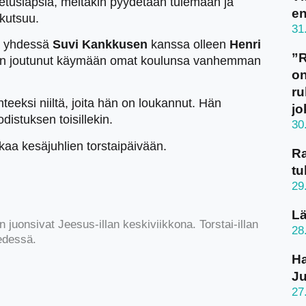
uslapsia, meitäkin pyydetään tulemaan ja
en
kutsuu.
31
a yhdessä
Suvi Kankkusen
kanssa olleen
Henri
”
on joutunut käymään omat koulunsa vanhemman
on
ru
eeksi niiltä, joita hän on loukannut. Hän
jo
istuksen toisillekin.
30
aa kesäjuhlien torstaipäivään.
Ra
tu
29
Lä
uonsivat Jeesus-illan keskiviikkona. Torstai-illan
28
 edessä.
Ha
J
27