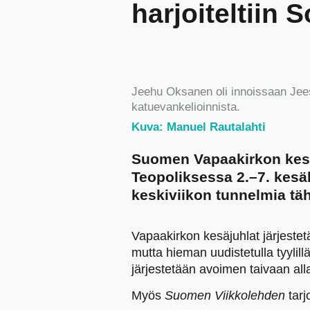
harjoiteltiin 
Jeehu Oksanen oli innoissaan Jees
katuevankelioinnista.
Kuva: Manuel Rautalahti
Suomen Vapaakirkon kesä
Teopoliksessa 2.–7. kesä
keskiviikon tunnelmia tä
Vapaakirkon kesäjuhlat järjeste
mutta hieman uudistetulla tyylil
järjestetään avoimen taivaan all
Myös
Suomen Viikkolehden
tarj