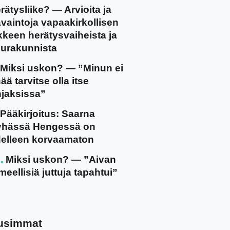
rätysliike? — Arvioita ja
vaintoja vapaakirkollisen
ikkeen herätysvaiheista ja
urakunnista
Miksi uskon? — ”Minun ei
ää tarvitse olla itse
jaksissa”
Pääkirjoitus: Saarna
yhässä Hengessä on
elleen korvaamaton
Miksi uskon? — ”Aivan
meellisiä juttuja tapahtui”
usimmat