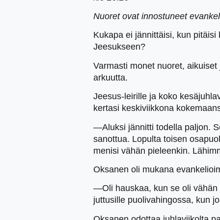
Nuoret ovat innostuneet evankelio
Kukapa ei jännittäisi, kun pitäis
Jeesukseen?
Varmasti monet nuoret, aikuiset j
arkuutta.
Jeesus-leirille ja koko kesäjuhla
kertasi keskiviikkona kokemaans
—Aluksi jännitti todella paljon.
sanottua. Lopulta toisen osapuole
menisi vähän pieleenkin. Lähimm
Oksanen oli mukana evankelioi
—Oli hauskaa, kun se oli vähän 
juttusille puolivahingossa, kun j
Oksanen odottaa juhlaviikolta pai