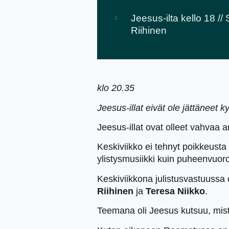
Jeesus-ilta kello 18 //
Riihinen
klo 20.35
Jeesus-illat eivät ole jättäneet k
Jeesus-illat ovat olleet vahvaa a
Keskiviikko ei tehnyt poikkeusta ti
ylistysmusiikki kuin puheenvuoro
Keskiviikkona julistusvastuussa
Riihinen
ja
Teresa Niikko
.
Teemana oli Jeesus kutsuu, mist