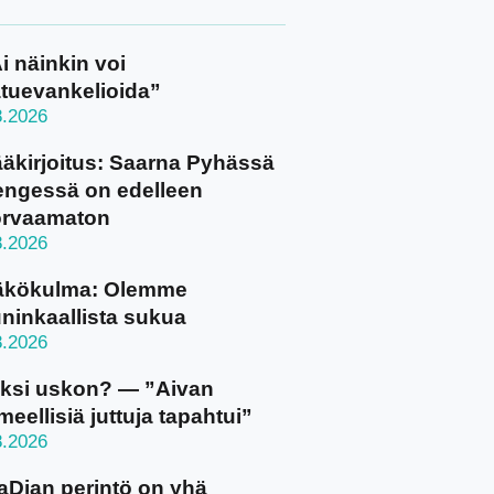
i näinkin voi
tuevankelioida”
8.2026
äkirjoitus: Saarna Pyhässä
ngessä on edelleen
orvaamaton
8.2026
äkökulma: Olemme
ninkaallista sukua
8.2026
ksi uskon? — ”Aivan
meellisiä juttuja tapahtui”
8.2026
aDian perintö on yhä