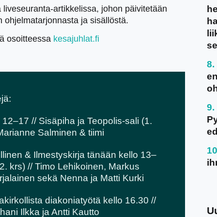
iveseuranta-artikkelissa, johon päivitetään
he
 ohjelmatarjonnasta ja sisällöstä.
ha
li
lä osoitteessa
kesajuhlat.fi
se
en
oh
jä:
P
12–17 // Sisäpiha ja Teopolis-sali (1.
ed
 Marianne Salminen & tiimi
llinen & Ilmestyskirja tänään kello 13–
ih
(2. krs) // Timo Lehikoinen, Markus
alainen sekä Nenna ja Matti Kurki
irkollista diakoniatyötä kello 16.30 //
U
uhani Ilkka ja Antti Kautto