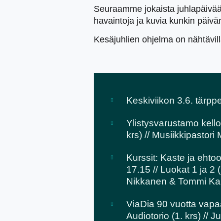
Seuraamme jokaista juhlapäivää l
havaintoja ja kuvia kunkin päivän
Kesäjuhlien ohjelma on nähtävil
Keskiviikon 3.6. tärppe
Ylistysvarustamo kello 
krs) // Musiikkipastori
Kurssit: Kaste ja ehtoo
17.15 // Luokat 1 ja 2 
Nikkanen & Tommi Karj
ViaDia 90 vuotta vapaak
Audiotorio (1. krs) // J