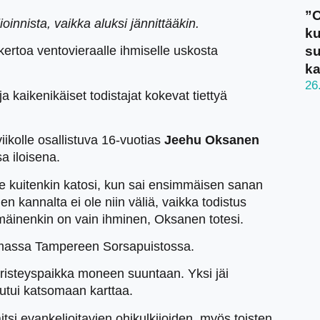
”O
innista, vaikka aluksi jännittääkin.
ku
su
i kertoa ventovieraalle ihmiselle uskosta
ka
26
a kaikenikäiset todistajat kokevat tiettyä
viikolle osallistuva 16-vuotias
Jeehu Oksanen
a iloisena.
 Se kuitenkin katosi, kun sai ensimmäisen sanan
n kannalta ei ole niin väliä, vaikka todistus
äinenkin on vain ihminen, Oksanen totesi.
massa Tampereen Sorsapuistossa.
risteyspaikka moneen suuntaan. Yksi jäi
outui katsomaan karttaa.
tsi evankelioitavien ohikulkijoiden, myös toisten