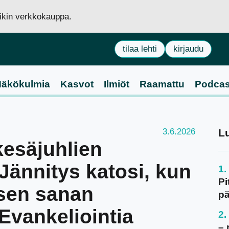
siikin verkkokauppa.
tilaa lehti
kirjaudu
äkökulmia
Kasvot
Ilmiöt
Raamattu
Podcas
3.6.2026
L
kesäjuhlien
”Jännitys katosi, kun
Pi
sen sanan
pä
Evankeliointia
– 