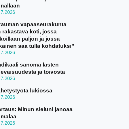
nallaan
.7.2026
Rauman vapaaseurakunta
 rakastava koti, jossa
koillaan paljon ja jossa
kainen saa tulla kohdatuksi”
.7.2026
dikaali sanoma lasten
levaisuudesta ja toivosta
.7.2026
hetystyötä lukiossa
.7.2026
rtaus: Minun sieluni janoaa
umalaa
.7.2026