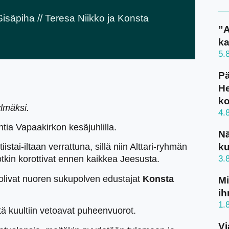
 Sisäpiha // Teresa Niikko ja Konsta
”A
ka
5.
Pä
He
k
ylmäksi.
4.
ntia Vapaakirkon kesäjuhlilla.
N
ku
istai-iltaan verrattuna, sillä niin Alttari-ryhmän
3.
tkin korottivat ennen kaikkea Jeesusta.
 olivat nuoren sukupolven edustajat
Konsta
Mi
ih
1.
ä kuultiin vetoavat puheenvuorot.
Vi