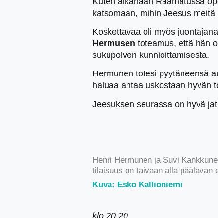
Kuten aikanaan Raamatussa opet
katsomaan, mihin Jeesus meitä 
Koskettavaa oli myös juontajan
Hermusen
toteamus, että hän 
sukupolven kunnioittamisesta.
Hermunen totesi pyytäneensä ant
haluaa antaa uskostaan hyvän tod
Jeesuksen seurassa on hyvä jatk
Henri Hermunen ja Suvi Kankkunen j
tilaisuus on taivaan alla päälavan
Kuva: Esko Kallioniemi
klo 20.20