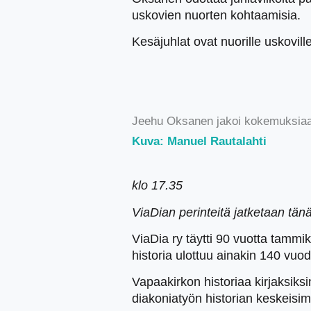
uskovien nuorten kohtaamisia.
Kesäjuhlat ovat nuorille uskovill
Jeehu Oksanen jakoi kokemuksiaan
Kuva: Manuel Rautalahti
klo 17.35
ViaDian perinteitä jatketaan tän
ViaDia ry täytti 90 vuotta tammi
historia ulottuu ainakin 140 vuo
Vapaakirkon historiaa kirjaksiks
diakoniatyön historian keskeisim