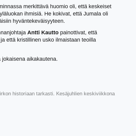
minnassa merkittävä huomio oli, että keskeiset
yläluokan ihmisiä. He kokivat, että Jumala oli
ttäisiin hyväntekeväisyyteen.
innanjohtaja
Antti Kautto
painottivat, että
että kristillinen usko ilmaistaan teoilla
 jokaisena aikakautena.
rkon historiaan tarkasti. Kesäjuhlien keskiviikkona