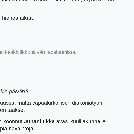
e hienoa aikaa.
 keskiviikkopäivän tapahtumista.
äkin päivänä.
kuussa, mutta vapaakirkollisen diakoniatyön
den taakse.
in koonnut
Juhani Ilkka
avasi kuulijakunnalle
piä havaintoja.