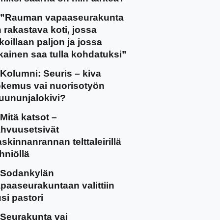
”Rauman vapaaseurakunta
 rakastava koti, jossa
koillaan paljon ja jossa
kainen saa tulla kohdatuksi”
Kolumni: Seuris – kiva
kemus vai nuorisotyön
uununjalokivi?
Mitä katsot –
hvuusetsivät
skinnanrannan telttaleirillä
hniöllä
Sodankylän
paaseurakuntaan valittiin
si pastori
Seurakunta vai