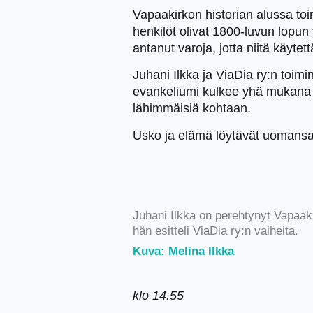
Vapaakirkon historian alussa toi
henkilöt olivat 1800-luvun lopun 
antanut varoja, jotta niitä käyte
Juhani Ilkka ja ViaDia ry:n toim
evankeliumi kulkee yhä mukana ja 
lähimmäisiä kohtaan.
Usko ja elämä löytävät uomansa
Juhani Ilkka on perehtynyt Vapaaki
hän esitteli ViaDia ry:n vaiheita.
Kuva: Melina Ilkka
klo 14.55