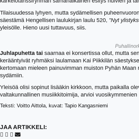
karkelotanssiryhmän samanaikainen esitys huivien ja tamb
Tilaisuudessa lyhyen, mutta sydämellisen puheenvuoron
säestämä Hengellisen laulukirjan laulu 520,
”Nyt ylisty
yleisölle. Hieno uusi tuttavuus, siis.
Puhallinork
Juhlapuhetta tai
saarnaa ei konsertissa ollut, mutta se
kerääntyivät ryhmäksi laulamaan Kai Piikkilän säestykse
kertomaan mieleen painuvimman muiston Pyhän Maan matk
sydämiin.
Yleisöä olisi sopinut lisääkin kirkkoon, mutta paikalla ole
valtakunnallinen musiikkitoimija, arvioi vuosikymmenien
Teksti: Voitto Aittola, kuvat: Tapio Kangasniemi
JAA ARTIKKELI: