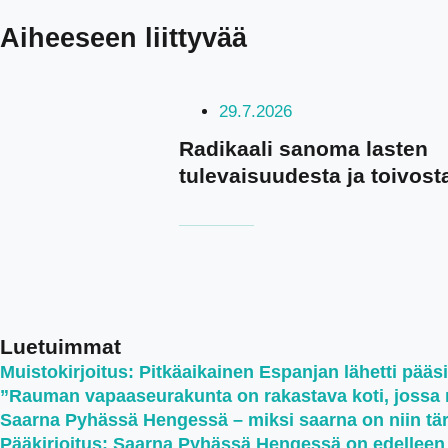
Aiheeseen liittyvää
29.7.2026
Radikaali sanoma lasten
tulevaisuudesta ja toivost
Luetuimmat
Muistokirjoitus: Pitkäaikainen Espanjan lähetti pääsi
”Rauman vapaaseurakunta on rakastava koti, jossa ru
Saarna Pyhässä Hengessä – miksi saarna on niin tä
Pääkirjoitus: Saarna Pyhässä Hengessä on edellee