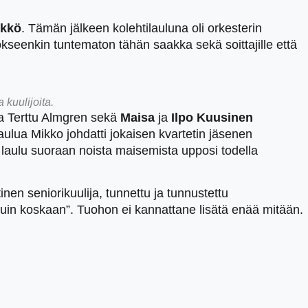
nkkö
. Tämän jälkeen kolehtilauluna oli orkesterin
kseenkin tuntematon tähän saakka sekä soittajille että
 kuulijoita.
ja Terttu Almgren sekä
Maisa
ja
Ilpo Kuusinen
aulua Mikko johdatti jokaisen kvartetin jäsenen
laulu suoraan noista maisemista upposi todella
inen seniorikuulija, tunnettu ja tunnustettu
kuin koskaan”. Tuohon ei kannattane lisätä enää mitään.