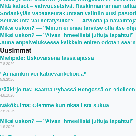
Mitä katsot – vahvuusetsivät Raskinnanrannan telttale
Sodankylän vapaaseurakuntaan valittiin uusi pastor
Seurakunta vai herätysliike? — Arvioita ja havaintoj
Miksi uskon? — ”Minun ei enää tarvitse olla itse oh
Miksi uskon? — ”Aivan ihmeellisiä juttuja tapahtui”
Jumalanpalveluksessa kaikkein eniten odotan saar
Uusimmat
Mielipide: Uskovaisena tässä ajassa
7.8.2026
”Ai näinkin voi katuevankelioida”
5.8.2026
Pääkirjoitus: Saarna Pyhässä Hengessä on edellee
4.8.2026
Näkökulma: Olemme kuninkaallista sukua
3.8.2026
Miksi uskon? — ”Aivan ihmeellisiä juttuja tapahtui”
1.8.2026