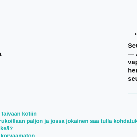
Se
a
— A
vap
her
se
 taivaan kotiin
koillaan paljon ja jossa jokainen saa tulla kohdatu
rkeä?
n korvaamaton