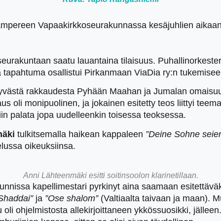
 Tampereen Vapaakirkkoseurakunnassa kesäjuhlien aikaan j
rakuntaan saatu lauantaina tilaisuus. Puhallinorkesteri 
 tapahtuma osallistui Pirkanmaan ViaDia ry:n tukemiseen 
syvästä rakkaudesta Pyhään Maahan ja Jumalan omaisuusk
s oli monipuolinen, ja jokainen esitetty teos liittyi teemaa
tiin palata jopa uudelleenkin toisessa teoksessa.
mäki
tulkitsemalla haikean kappaleen
”Deine Sohne seie
elussa oikeuksiinsa.
Anni Lähteenmäki esitti soitinsoolon klarinetillaan.
kunnissa kapellimestari pyrkinyt aina saamaan esitettäväks
 Shaddai”
ja
”Ose shalom”
(Valtiaalta taivaan ja maan). M
tu oli ohjelmistosta allekirjoittaneen ykkössuosikki, jäll