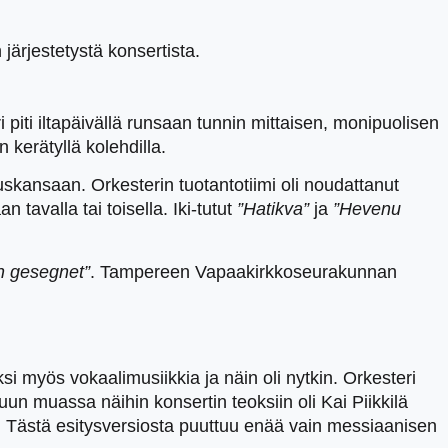
ärjestetystä konsertista.
piti iltapäivällä runsaan tunnin mittaisen, monipuolisen
kerätyllä kolehdilla.
ansaan. Orkesterin tuotantotiimi oli noudattanut
n tavalla tai toisella. Iki-tutut
”Hatikva”
ja
”Hevenu
n gesegnet”
. Tampereen Vapaakirkkoseurakunnan
i myös vokaalimusiikkia ja näin oli nytkin. Orkesteri
uun muassa näihin konsertin teoksiin oli Kai Piikkilä
een. Tästä esitysversiosta puuttuu enää vain messiaanisen