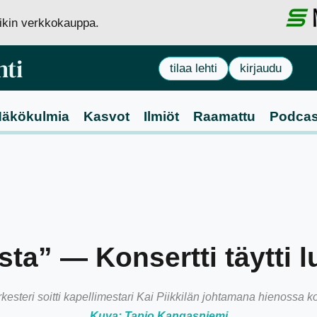
siikin verkkokauppa.
tilaa lehti
kirjaudu
äkökulmia
Kasvot
Ilmiöt
Raamattu
Podcas
ta” — Konsertti täytti 
kesteri soitti kapellimestari Kai Piikkilän johtamana hienossa k
Kuva: Tapio Kangasniemi