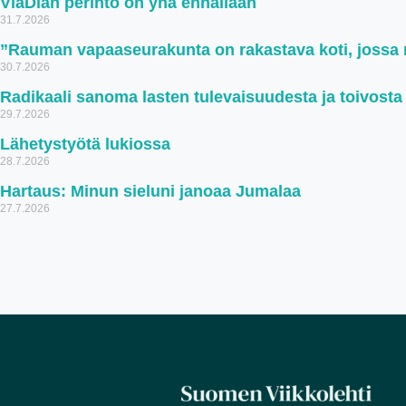
ViaDian perintö on yhä ennallaan
31.7.2026
”Rauman vapaaseurakunta on rakastava koti, jossa ru
30.7.2026
Radikaali sanoma lasten tulevaisuudesta ja toivosta
29.7.2026
Lähetystyötä lukiossa
28.7.2026
Hartaus: Minun sieluni janoaa Jumalaa
27.7.2026