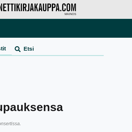
MAINOS
tit
lupauksensa
onsertissa.