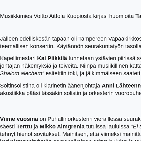
Musiikkimies Voitto Aittola Kuopiosta kirjasi huomioita
Jälleen edelliskesän tapaan oli Tampereen Vapaakirkkoseu
teemallisen konsertin. Käytännön seurakuntatyön tasolla
Kapellimestari
Kai Piikkilä
tunnetaan ystävien piirissä 
johtajan näkemyksiä ja toiveita. Niinpä musiikillinen kattau
Shalom alechem”
esitettiin toki, ja jälkimmäiseen saatet
Soitinsolistina oli klarinetin äänenjohtaja
Anni Lähteen
akustiikka pääsi tässäkin solistin ja orkesterin vuoropuh
Viime vuosina
on Puhallinorkesterin vieraillessa seura
säesti
Terttu
ja
Mikko Almgrenia
tutuissa lauluissa
”El
tehnyt hienot sovitukset. Mainitsen, että viimeksi mainit