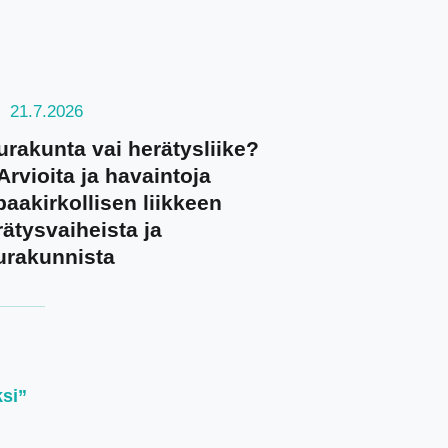
21.7.2026
urakunta vai herätysliike?
rvioita ja havaintoja
aakirkollisen liikkeen
ätysvaiheista ja
urakunnista
ksi”