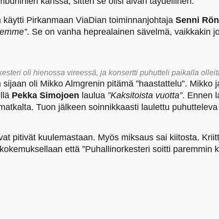
uriinien kanssa, sitten se olisi aivan täydellinen.
 käytti Pirkanmaan ViaDian toiminnanjohtaja
Senni Rö
ksemme”
. Se on vanha heprealainen sävelmä, vaikkakin jo
esteri oli hienossa vireessä, ja konsertti puhutteli paikalla olleita
n sijaan oli Mikko Almgrenin pitämä ”haastattelu”. Mikko 
llä
Pekka Simojoen
laulua
”Kaksitoista vuotta”
. Ennen l
alta. Tuon jälkeen soinnikkaasti laulettu puhutteleva 
vat pitivät kuulemastaan. Myös miksaus sai kiitosta. Kriitt
 kokemuksellaan että ”Puhallinorkesteri soitti paremmin 