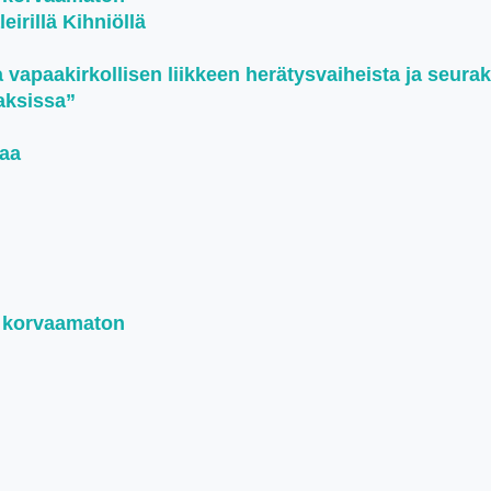
irillä Kihniöllä
i
a vapaakirkollisen liikkeen herätysvaiheista ja seura
jaksissa”
naa
n korvaamaton