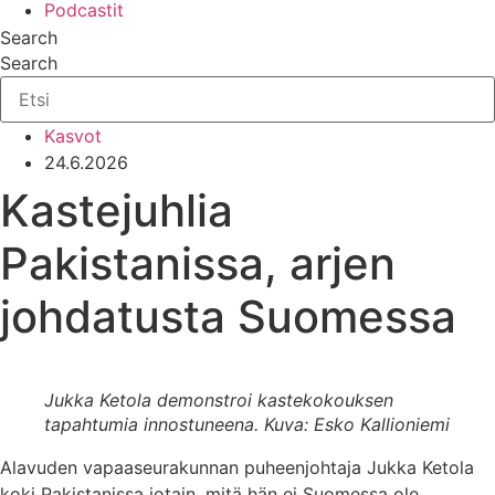
Podcastit
Search
Search
Kasvot
24.6.2026
Kastejuhlia
Pakistanissa, arjen
johdatusta Suomessa
Jukka Ketola demonstroi kastekokouksen
tapahtumia innostuneena.
Kuva: Esko Kallioniemi
Alavuden vapaaseurakunnan puheenjohtaja Jukka Ketola
koki Pakistanissa jotain, mitä hän ei Suomessa ole