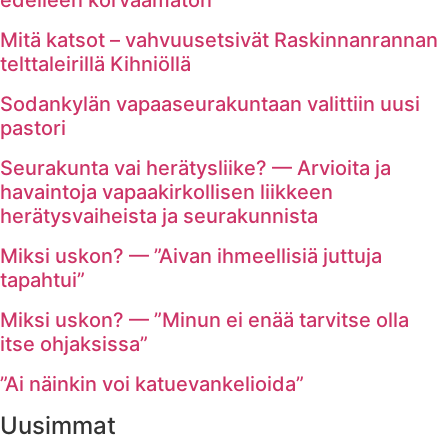
edelleen korvaamaton
Mitä katsot – vahvuusetsivät Raskinnanrannan
telttaleirillä Kihniöllä
Sodankylän vapaaseurakuntaan valittiin uusi
pastori
Seurakunta vai herätysliike? — Arvioita ja
havaintoja vapaakirkollisen liikkeen
herätysvaiheista ja seurakunnista
Miksi uskon? — ”Aivan ihmeellisiä juttuja
tapahtui”
Miksi uskon? — ”Minun ei enää tarvitse olla
itse ohjaksissa”
”Ai näinkin voi katuevankelioida”
Uusimmat