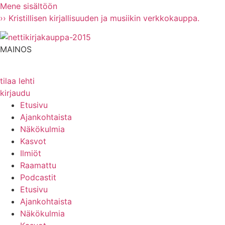
Mene sisältöön
›› Kristillisen kirjallisuuden ja musiikin verkkokauppa.
MAINOS
tilaa lehti
kirjaudu
Etusivu
Ajankohtaista
Näkökulmia
Kasvot
Ilmiöt
Raamattu
Podcastit
Etusivu
Ajankohtaista
Näkökulmia