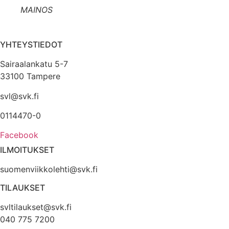
MAINOS
YHTEYSTIEDOT
Sairaalankatu 5-7
33100 Tampere
svl@svk.fi
0114470-0
Facebook
ILMOITUKSET
suomenviikkolehti@svk.fi
TILAUKSET
svltilaukset@svk.fi
040 775 7200