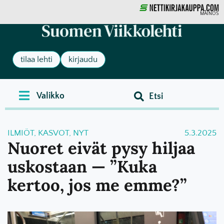
MAINOS
tilaa lehti
kirjaudu
ILMIÖT
,
KASVOT
,
NYT
5.3.2025
Nuoret eivät pysy hiljaa
uskostaan — ”Kuka
kertoo, jos me emme?”