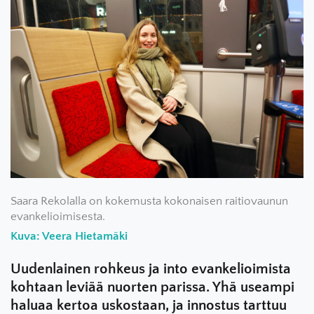
Saara Rekolalla on kokemusta kokonaisen raitiovaunun
evankelioimisesta.
Kuva: Veera Hietamäki
Uudenlainen rohkeus ja into evankelioimista
kohtaan leviää nuorten parissa. Yhä useampi
haluaa kertoa uskostaan, ja innostus tarttuu