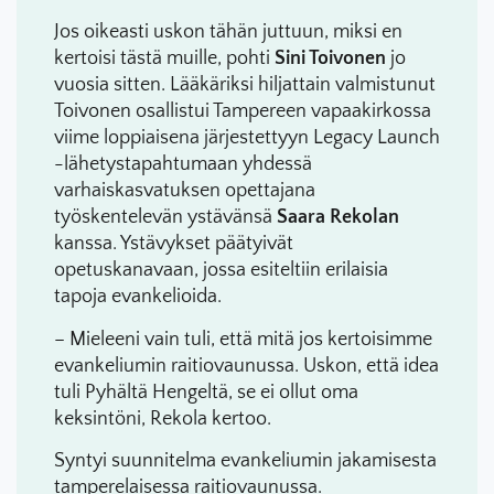
Jos oikeasti uskon tähän juttuun, miksi en
kertoisi tästä muille, pohti
Sini Toivonen
jo
vuosia sitten.
Lääkäriksi hiljattain valmistunut
Toivonen
osallistui Tampereen vapaakirkossa
viime loppiaisena järjestettyyn Legacy Launch
-lähetystapahtumaan yhdessä
varhaiskasvatuksen opettajana
työskentelevän ystävänsä
Saara Rekolan
kanssa. Ystävykset päätyivät
opetuskanavaan, jossa esiteltiin erilaisia
tapoja evankelioida.
– Mieleeni vain tuli, että mitä jos kertoisimme
evankeliumin raitiovaunussa. Uskon, että idea
tuli Pyhältä Hengeltä, se ei ollut oma
keksintöni, Rekola kertoo.
Syntyi suunnitelma evankeliumin jakamisesta
tamperelaisessa raitiovaunussa.