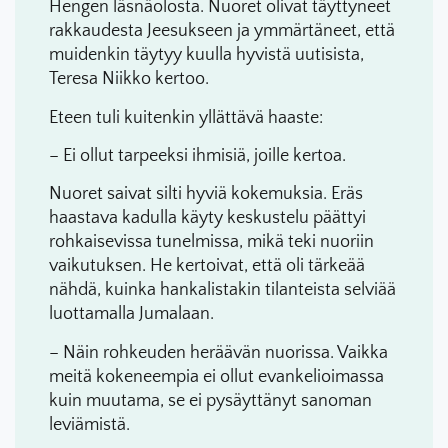
Hengen läsnäolosta. Nuoret olivat täyttyneet
rakkaudesta Jeesukseen ja ymmärtäneet, että
muidenkin täytyy kuulla hyvistä uutisista,
Teresa Niikko kertoo.
Eteen tuli kuitenkin yllättävä haaste:
– Ei ollut tarpeeksi ihmisiä, joille kertoa.
Nuoret saivat silti hyviä kokemuksia. Eräs
haastava kadulla käyty keskustelu päättyi
rohkaisevissa tunelmissa, mikä teki nuoriin
vaikutuksen. He kertoivat, että oli tärkeää
nähdä, kuinka hankalistakin tilanteista selviää
luottamalla Jumalaan.
– Näin rohkeuden heräävän nuorissa. Vaikka
meitä kokeneempia ei ollut evankelioimassa
kuin muutama, se ei pysäyttänyt sanoman
leviämistä.