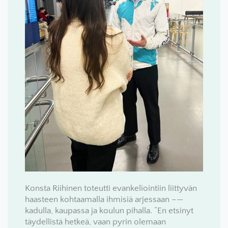
Konsta Riihinen toteutti evankeliointiin liittyvän
haasteen kohtaamalla ihmisiä arjessaan –—
kadulla, kaupassa ja koulun pihalla. ”En etsinyt
täydellistä hetkeä, vaan pyrin olemaan