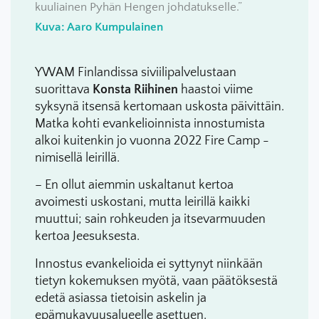
kuuliainen Pyhän Hengen johdatukselle.”
Kuva: Aaro Kumpulainen
YWAM Finlandissa siviilipalvelustaan
suorittava
Konsta Riihinen
haastoi viime
syksynä itsensä kertomaan uskosta päivittäin.
Matka kohti evankelioinnista innostumista
alkoi kuitenkin jo vuonna 2022 Fire Camp -
nimisellä leirillä.
– En ollut aiemmin uskaltanut kertoa
avoimesti uskostani, mutta leirillä kaikki
muuttui; sain rohkeuden ja itsevarmuuden
kertoa Jeesuksesta.
Innostus evankelioida ei syttynyt niinkään
tietyn kokemuksen myötä, vaan päätöksestä
edetä asiassa tietoisin askelin ja
epämukavuusalueelle asettuen.