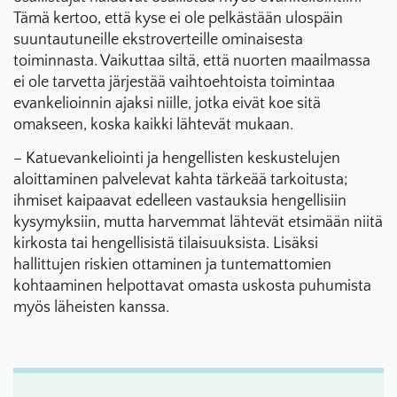
Tämä kertoo, että kyse ei ole pelkästään ulospäin
suuntautuneille ekstroverteille ominaisesta
toiminnasta. Vaikuttaa siltä, että nuorten maailmassa
ei ole tarvetta järjestää vaihtoehtoista toimintaa
evankelioinnin ajaksi niille, jotka eivät koe sitä
omakseen, koska kaikki lähtevät mukaan.
– Katuevankeliointi ja hengellisten keskustelujen
aloittaminen palvelevat kahta tärkeää tarkoitusta;
ihmiset kaipaavat edelleen vastauksia hengellisiin
kysymyksiin, mutta harvemmat lähtevät etsimään niitä
kirkosta tai hengellisistä tilaisuuksista. Lisäksi
hallittujen riskien ottaminen ja tuntemattomien
kohtaaminen helpottavat omasta uskosta puhumista
myös läheisten kanssa.