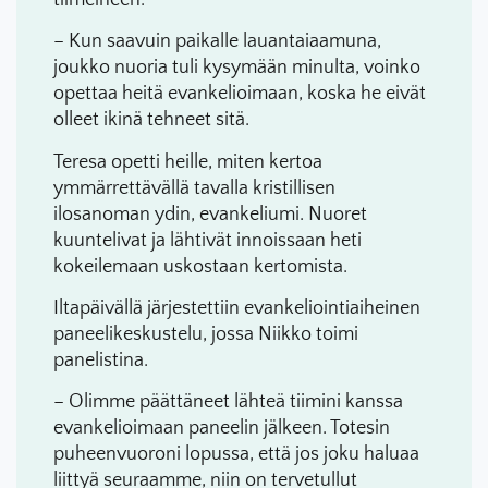
– Kun saavuin paikalle lauantaiaamuna,
joukko nuoria tuli kysymään minulta, voinko
opettaa heitä evankelioimaan, koska he eivät
olleet ikinä tehneet sitä.
Teresa opetti heille, miten kertoa
ymmärrettävällä tavalla kristillisen
ilosanoman ydin, evankeliumi. Nuoret
kuuntelivat ja lähtivät innoissaan heti
kokeilemaan uskostaan kertomista.
Iltapäivällä järjestettiin evankeliointiaiheinen
paneelikeskustelu, jossa Niikko toimi
panelistina.
– Olimme päättäneet lähteä tiimini kanssa
evankelioimaan paneelin jälkeen. Totesin
puheenvuoroni lopussa, että jos joku haluaa
liittyä seuraamme, niin on tervetullut