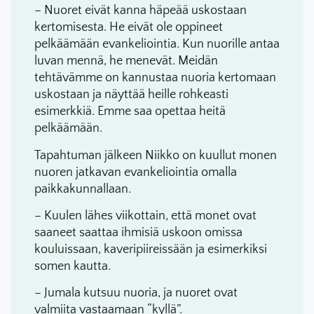
– Nuoret eivät kanna häpeää uskostaan
kertomisesta. He eivät ole oppineet
pelkäämään evankeliointia. Kun nuorille antaa
luvan mennä, he menevät. Meidän
tehtävämme on kannustaa nuoria kertomaan
uskostaan ja näyttää heille rohkeasti
esimerkkiä. Emme saa opettaa heitä
pelkäämään.
Tapahtuman jälkeen Niikko on kuullut monen
nuoren jatkavan evankeliointia omalla
paikkakunnallaan.
– Kuulen lähes viikottain, että monet ovat
saaneet saattaa ihmisiä uskoon omissa
kouluissaan, kaveripiireissään ja esimerkiksi
somen kautta.
– Jumala kutsuu nuoria, ja nuoret ovat
valmiita vastaamaan “kyllä”.