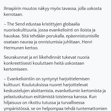
Ilmapiirin muutos näkyy myös tavassa, jolla uskosta
kerrotaan.
– The Send edustaa kristittyjen globaalia
nuorisokulttuuria, jossa evankeliointi on iloista ja
hauskaa. Sitä tehdään porukalla, epäonnistumisille
osataan nauraa ja onnistumisia juhlitaan, Henri
Hermunen kertoo.
Seurakunnat ja eri liikehdinnät tukevat nuoria
konkreettisesti kouluttaen heitä uskostaan
kertomiseen.
– Evankeliointiin on syntynyt harjoittelemisen
kulttuuri. Koulutuksissa nuoret harjoittelevat
keskustelujen aloittamista, evankeliumin kertomista ja
pelastuskutsun esittämistä toistensa kanssa. Kun
hiljaisuus on rikottu tutussa ja turvallisessa
ympäristössä, se on helpompaa tehdä tuntemattomien