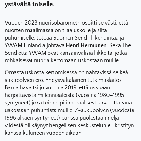
ystävältä toiselle.
Vuoden 2023 nuorisobarometri osoitti selvästi, että
nuorten maailmassa on tilaa uskolle ja siitä
puhumiselle, toteaa Suomen Send -liikehdintää ja
YWAM Finlandia johtava
Henri Hermunen
. Sekä The
Send että YWAM ovat kansainvälisiä liikkeitä, jotka
rohkaisevat nuoria kertomaan uskostaan muille.
Omasta uskosta kertomisessa on nähtävissä selkeä
sukupolvien ero. Yhdysvaltalainen tutkimuslaitos
Barna havaitsi jo vuonna 2019, että uskoaan
harjoittavista millenniaaleista (vuosina 1980–1995
syntyneet) joka toinen piti moraalisesti arveluttavana
uskostaan puhumista muille. Z-sukupolven (vuodesta
1996 alkaen syntyneet) parissa puolestaan neljä
viidestä oli käynyt hengellisen keskustelun ei-kristityn
kanssa kuluneen vuoden aikaan.