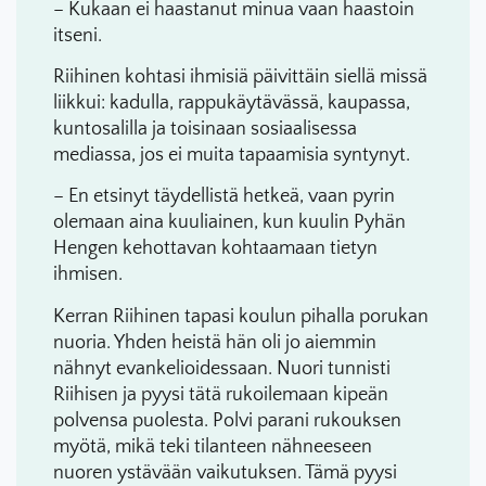
– Kukaan ei haastanut minua vaan haastoin
itseni.
Riihinen kohtasi ihmisiä päivittäin siellä missä
liikkui: kadulla, rappukäytävässä, kaupassa,
kuntosalilla ja toisinaan sosiaalisessa
mediassa, jos ei muita tapaamisia syntynyt.
– En etsinyt täydellistä hetkeä, vaan pyrin
olemaan aina kuuliainen, kun kuulin Pyhän
Hengen kehottavan kohtaamaan tietyn
ihmisen.
Kerran Riihinen tapasi koulun pihalla porukan
nuoria. Yhden heistä hän oli jo aiemmin
nähnyt evankelioidessaan. Nuori tunnisti
Riihisen ja pyysi tätä rukoilemaan kipeän
polvensa puolesta. Polvi parani rukouksen
myötä, mikä teki tilanteen nähneeseen
nuoren ystävään vaikutuksen. Tämä pyysi