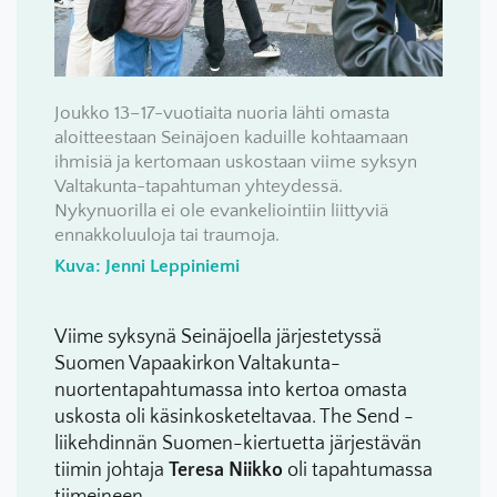
Joukko 13–17-vuotiaita nuoria lähti omasta
aloitteestaan Seinäjoen kaduille kohtaamaan
ihmisiä ja kertomaan uskostaan viime syksyn
Valtakunta-tapahtuman yhteydessä.
Nykynuorilla ei ole evankeliointiin liittyviä
ennakkoluuloja tai traumoja.
Kuva: Jenni Leppiniemi
Viime syksynä Seinäjoella järjestetyssä
Suomen Vapaakirkon Valtakunta-
nuortentapahtumassa into kertoa omasta
uskosta oli käsinkosketeltavaa. The Send -
liikehdinnän Suomen-kiertuetta järjestävän
tiimin johtaja
Teresa Niikko
oli tapahtumassa
tiimeineen.