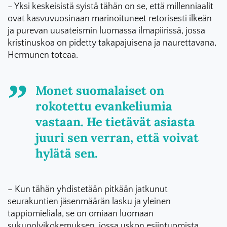
– Yksi keskeisistä syistä tähän on se, että millenniaalit
ovat kasvuvuosinaan marinoituneet retorisesti ilkeän
ja purevan uusateismin luomassa ilmapiirissä, jossa
kristinuskoa on pidetty takapajuisena ja naurettavana,
Hermunen toteaa.
Monet suomalaiset on
rokotettu evankeliumia
vastaan. He tietävät asiasta
juuri sen verran, että voivat
hylätä sen.
– Kun tähän yhdistetään pitkään jatkunut
seurakuntien jäsenmäärän lasku ja yleinen
tappiomieliala, se on omiaan luomaan
sukupolvikokemuksen, jossa uskon esiintuomista