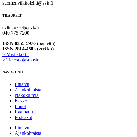
suomenviikkolehti@svk.fi
TILAUKSET
svltilaukset@svk.fi
040 775 7200
ISSN 0355-5976
(painettu)
ISSN 2814-4503
(verkko)
> Mediakortti
> Tietosuojaseloste
NAVIGOINTI
Etusivu
Ajankohtaista
Näkökulmia
Kasvot
Ilmiöt
Raamattu
Podcastit
Etusivu
Ajankohtaista