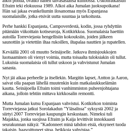
alkoi pohtia, ovatko hänen taivasasiansa kunnossa. Uskonratkaisun
Efraim teki elokuussa 1989. Alkoi aika Jumalan juoksupoikana!
Hän sai jakaa evankeliumin ilosanomaa myös Espanjassa
suomalaisille, jotka etsivät uutta suuntaa ja tarkoitusta.
Perhe hankki Espanjasta, Campoverdestä, kodin, jossa ryhdyttiin
pitämään viikoittain kotiseuroja, Kotikirkkoa. Suomalaisia haettiin
autoilla Torreviejasta hengellisiin kokouksiin, joiden jälkeen
saunottiin ja vietettiin iltaa rukoillen, iltapalaa nauttien ja rupatellen.
Keväällä 2001 oli muutto Seinäjoelle. Jatkuva ihmisjoukkojen
luotsaaminen oli vienyt voimia, mutta toisaalta tuloksiakin oli tullut.
Lukuisia suomalaisia oli tullut uskoon ja vahvistunut Jumalan
sanasta.
Nyt jäi aikaa perheelle ja itsellekin. Margitin lapset, Antton ja Aaron,
saivat olla paapan lähellä muutenkin kuin matkalaukkuelämän
kautta. Seinäjoella Efraim toimi vanhimmiston puheenjohtajana
aikana, jolloin tehtiin mittava kirkkosalin remontti.
Mutta Jumalan kutsu Espanjaan vahvistui. Kotikirkon toiminta
Torreviejassa jatkui Sorolakadun ”Yläsalissa” syksystä 2002 ja
siirtyi 2007 Torreviejan kaupungin keskustaan. Nimeksi tuli
Majakka, jonka suojissa Efraim ja Kaija levittivät innokkaasti
seurakunnan näkyä: ”Kadonneet minä tahdon etsiä, eksyneet tuoda
takaisin, haavoittuneet sitoa, heikkoja vahvistaa.”