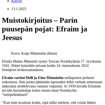
Kasvot
13.1.2025
Muistokirjoitus – Parin
puusepän pojat: Efraim ja
Jeesus
Kuva: Kaija Männistön albumi
Efraim Matias Männistö syntyi Teuvan Norinkylässä 17. syyskuuta
1941. Hänet kutsuttiin taivaan kotiin 24. marraskuuta 2024
Seinäjoen keskussairaalassa.
Efraim varttui Helli ja Eino Männistön
nelilapsisen perheen
esikoisena. Hän joutui jättämään lapsuuden leikit varhain astuessaan
alakoulua aloittelevana vastuun valjaisiin. Jo 1950-luvulla Efraimin
isä teki huonekaluja kuten monet muut Norinkylän
”mööpelinikkarit”.
”Kun tulin koulusta kotiin, eipä tullut mieleen, että voisin lähteä