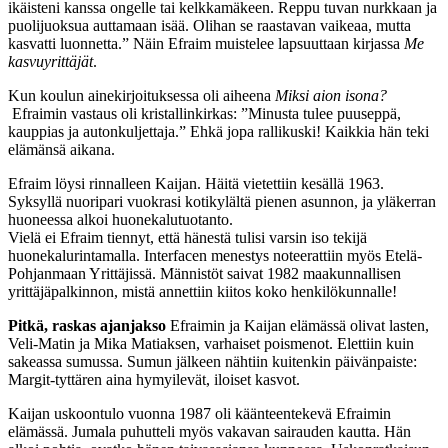
ikäisteni kanssa ongelle tai kelkkamäkeen. Reppu tuvan nurkkaan ja
puolijuoksua auttamaan isää. Olihan se raastavan vaikeaa, mutta
kasvatti luonnetta.” Näin Efraim muistelee lapsuuttaan kirjassa
Me
kasvuyrittäjät
.
Kun koulun ainekirjoituksessa oli aiheena
Miksi aion isona?
Efraimin vastaus oli kristallinkirkas: ”Minusta tulee puuseppä,
kauppias ja autonkuljettaja.” Ehkä jopa rallikuski! Kaikkia hän teki
elämänsä aikana.
Efraim löysi rinnalleen Kaijan. Häitä vietettiin kesällä 1963.
Syksyllä nuoripari vuokrasi kotikylältä pienen asunnon, ja yläkerran
huoneessa alkoi huonekalutuotanto.
Vielä ei Efraim tiennyt, että hänestä tulisi varsin iso tekijä
huonekalurintamalla. Interfacen menestys noteerattiin myös Etelä-
Pohjanmaan Yrittäjissä. Männistöt saivat 1982 maakunnallisen
yrittäjäpalkinnon, mistä annettiin kiitos koko henkilökunnalle!
Pitkä, raskas ajanjakso
Efraimin ja Kaijan elämässä olivat lasten,
Veli-Matin ja Mika Matiaksen, varhaiset poismenot. Elettiin kuin
sakeassa sumussa. Sumun jälkeen nähtiin kuitenkin päivänpaiste:
Margit-tyttären aina hymyilevät, iloiset kasvot.
Kaijan uskoontulo vuonna 1987 oli käänteentekevä Efraimin
elämässä. Jumala puhutteli myös vakavan sairauden kautta. Hän