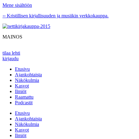
Mene sisältöön
›› Kristillisen kirjallisuuden ja musiikin verkkokauppa.
MAINOS
tilaa lehti
kirjaudu
Etusivu
Ajankohtaista
Näkökulmia
Kasvot
Ilmiöt
Raamattu
Podcastit
Etusivu
Ajankohtaista
Näkökulmia
Kasvot
Ilmiöt