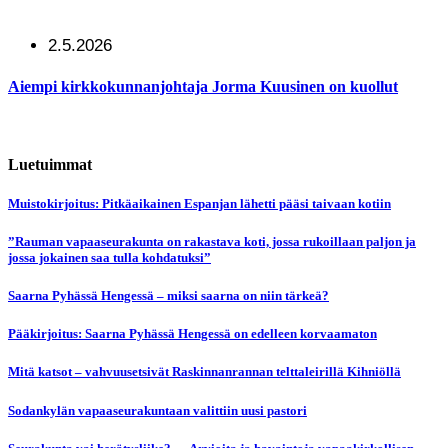
2.5.2026
Aiempi kirkkokunnanjohtaja Jorma Kuusinen on kuollut
Luetuimmat
Muistokirjoitus: Pitkäaikainen Espanjan lähetti pääsi taivaan kotiin
”Rauman vapaaseurakunta on rakastava koti, jossa rukoillaan paljon ja
jossa jokainen saa tulla kohdatuksi”
Saarna Pyhässä Hengessä – miksi saarna on niin tärkeä?
Pääkirjoitus: Saarna Pyhässä Hengessä on edelleen korvaamaton
Mitä katsot – vahvuusetsivät Raskinnanrannan telttaleirillä Kihniöllä
Sodankylän vapaaseurakuntaan valittiin uusi pastori