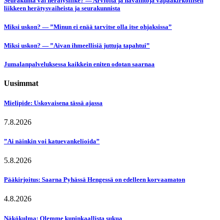
Seurakunta vai herätysliike? — Arvioita ja havaintoja vapaakirkollisen
liikkeen herätysvaiheista ja seurakunnista
Miksi uskon? — ”Minun ei enää tarvitse olla itse ohjaksissa”
Miksi uskon? — ”Aivan ihmeellisiä juttuja tapahtui”
Jumalanpalveluksessa kaikkein eniten odotan saarnaa
Uusimmat
Mielipide: Uskovaisena tässä ajassa
7.8.2026
”Ai näinkin voi katuevankelioida”
5.8.2026
Pääkirjoitus: Saarna Pyhässä Hengessä on edelleen korvaamaton
4.8.2026
Näkökulma: Olemme kuninkaallista sukua