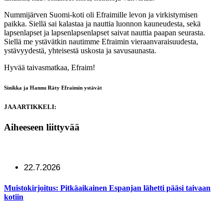
Nummijärven Suomi-koti oli Efraimille levon ja virkistymisen
paikka. Siellä sai kalastaa ja nauttia luonnon kauneudesta, sekä
lapsenlapset ja lapsenlapsenlapset saivat nauttia paapan seurasta.
Siellä me ystävätkin nautimme Efraimin vieraanvaraisuudesta,
ystävyydestä, yhteisestä uskosta ja savusaunasta.
Hyvää taivasmatkaa, Efraim!
Sinikka ja Hannu Räty
Efraimin ystävät
JAA ARTIKKELI:
Aiheeseen liittyvää
22.7.2026
Muistokirjoitus: Pitkäaikainen Espanjan lähetti pääsi taivaan
kotiin