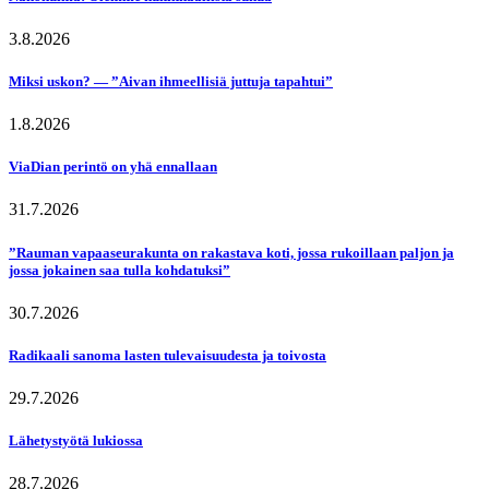
3.8.2026
Miksi uskon? — ”Aivan ihmeellisiä juttuja tapahtui”
1.8.2026
ViaDian perintö on yhä ennallaan
31.7.2026
”Rauman vapaaseurakunta on rakastava koti, jossa rukoillaan paljon ja
jossa jokainen saa tulla kohdatuksi”
30.7.2026
Radikaali sanoma lasten tulevaisuudesta ja toivosta
29.7.2026
Lähetystyötä lukiossa
28.7.2026