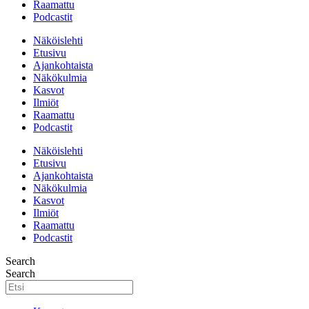
Raamattu
Podcastit
Näköislehti
Etusivu
Ajankohtaista
Näkökulmia
Kasvot
Ilmiöt
Raamattu
Podcastit
Näköislehti
Etusivu
Ajankohtaista
Näkökulmia
Kasvot
Ilmiöt
Raamattu
Podcastit
Search
Search