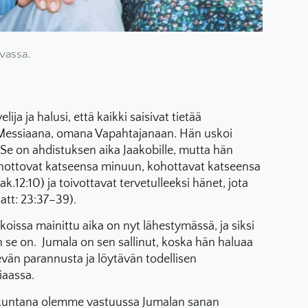
vassa.
lija ja halusi, että kaikki saisivat tietää
 Messiaana, omana Vapahtajanaan. Hän uskoi
Se on ahdistuksen aika Jaakobille, mutta hän
 kohottovat katseensa minuun, kohottavat katseensa
k.12:10) ja toivottavat tervetulleeksi hänet, jota
Matt: 23:37–39).
koissa mainittu aika on nyt lähestymässä, ja siksi
in se on. Jumala on sen sallinut, koska hän haluaa
evän parannusta ja löytävän todellisen
iaassa.
rakuntana olemme vastuussa Jumalan sanan