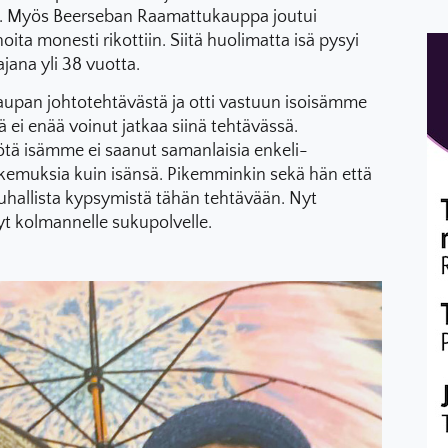
si. Myös Beerseban Raamattukauppa joutui
ita monesti rikottiin. Siitä huolimatta isä pysyi
jana yli 38 vuotta.
upan johtotehtävästä ja otti vastuun isoisämme
 ei enää voinut jatkaa siinä tehtävässä.
tä isämme ei saanut samanlaisia enkeli-
kokemuksia kuin isänsä. Pikemminkin sekä hän että
uhallista kypsymistä tähän tehtävään. Nyt
yt kolmannelle sukupolvelle.