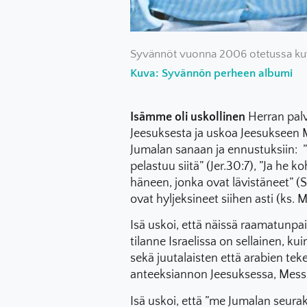
Syvännöt vuonna 2006 otetussa ku
Kuva: Syvännön perheen albumi
Isämme oli uskollinen
Herran palve
Jeesuksesta ja uskoa Jeesukseen
Jumalan sanaan ja ennustuksiin: ”
pelastuu siitä” (Jer.30:7), ”Ja he
häneen, jonka ovat lävistäneet” (Sa
ovat hyljeksineet siihen asti (ks. 
Isä uskoi, että näissä raamatunpai
tilanne Israelissa on sellainen, ku
sekä juutalaisten että arabien tek
anteeksiannon Jeesuksessa, Mess
Isä uskoi, että ”me Jumalan seu