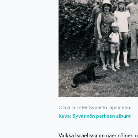
Olavi ja Ester Syväntö lapsineen.
Kuva: Syvännön perheen albumi
Vaikka Israelissa on
näennäinen us