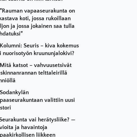
”Rauman vapaaseurakunta on
kastava koti, jossa rukoillaan
ljon ja jossa jokainen saa tulla
hdatuksi”
Kolumni: Seuris – kiva kokemus
i nuorisotyön kruununjalokivi?
Mitä katsot – vahvuusetsivät
skinnanrannan telttaleirillä
hniöllä
Sodankylän
paaseurakuntaan valittiin uusi
stori
Seurakunta vai herätysliike? —
vioita ja havaintoja
paakirkollisen liikkeen