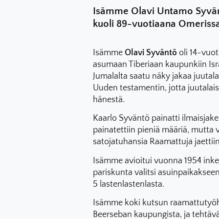
Isämme Olavi Untamo Syväntö
kuoli 89-vuotiaana Omerissa,
Isämme
Olavi Syväntö
oli 14-vuo
asumaan Tiberiaan kaupunkiin Isr
Jumalalta saatu näky jakaa juutala
Uuden testamentin, jotta juutalai
hänestä.
Kaarlo Syväntö painatti ilmaisjakel
painatettiin pieniä määriä, mutta v
satojatuhansia Raamattuja jaettiin 
Isämme avioitui vuonna 1954 inke
pariskunta valitsi asuinpaikakseen I
5 lastenlastenlasta.
Isämme koki kutsun raamattutyöhö
Beerseban kaupungista, ja tehtäv