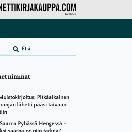
MAINOS
uetuimmat
Muistokirjoitus: Pitkäaikainen
panjan lähetti pääsi taivaan
tiin
Saarna Pyhässä Hengessä –
ksi saarna on niin tärkeä?