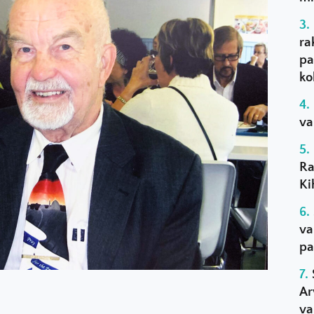
ra
pa
ko
va
Ra
Ki
va
pa
Ar
va