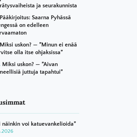
rätysvaiheista ja seurakunnista
Pääkirjoitus: Saarna Pyhässä
ngessä on edelleen
rvaamaton
Miksi uskon? — ”Minun ei enää
rvitse olla itse ohjaksissa”
Miksi uskon? — ”Aivan
meellisiä juttuja tapahtui”
usimmat
i näinkin voi katuevankelioida”
8.2026