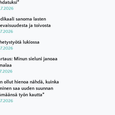
hdatuksi”
.7.2026
dikaali sanoma lasten
levaisuudesta ja toivosta
.7.2026
hetystyötä lukiossa
.7.2026
rtaus: Minun sieluni janoaa
malaa
.7.2026
n ollut hienoa nähdä, kuinka
minen saa uuden suunnan
ämäänsä työn kautta”
.7.2026