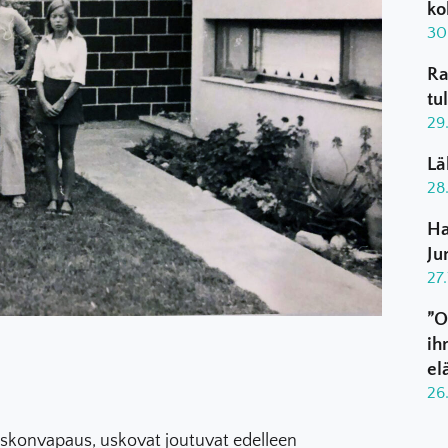
ko
30
Ra
tu
29
Lä
28
Ha
Ju
27
”O
ih
el
26
konvapaus, uskovat joutuvat edelleen