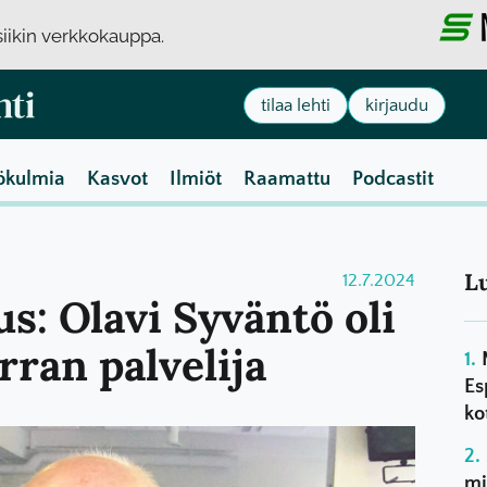
usiikin verkkokauppa.
tilaa lehti
kirjaudu
ökulmia
Kasvot
Ilmiöt
Raamattu
Podcastit
L
12.7.2024
s: Olavi Syväntö oli
rran palvelija
Es
ko
mi