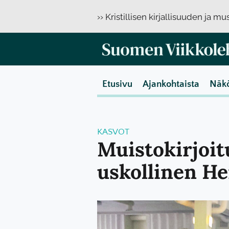
›› Kristillisen kirjallisuuden ja m
Etusivu
Ajankohtaista
Näk
KASVOT
Muistokirjoitu
uskollinen He