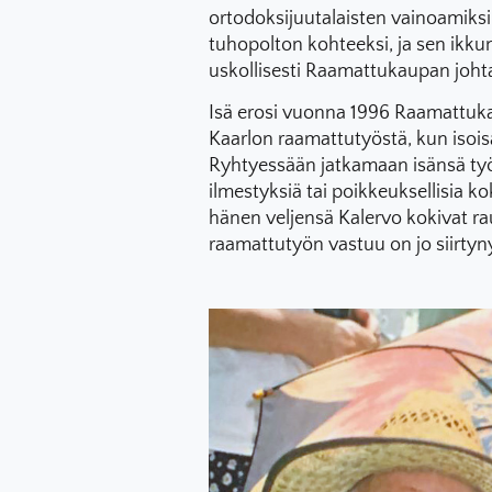
ortodoksijuutalaisten vainoamik
tuhopolton kohteeksi, ja sen ikkuno
uskollisesti Raamattukaupan johta
Isä erosi vuonna 1996 Raamattuka
Kaarlon raamattutyöstä, kun isoisä
Ryhtyessään jatkamaan isänsä työ
ilmestyksiä tai poikkeuksellisia 
hänen veljensä Kalervo kokivat ra
raamattutyön vastuu on jo siirtyn