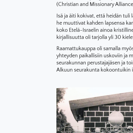
(Christian and Missionary Allian
Isä ja äiti kokivat, että heidän t
he muuttivat kahden lapsensa ka
koko Etelä-Israelin ainoa kristill
kirjallisuutta oli tarjolla yli 30 kiele
Raamattukauppa oli samalla myös s
yhteyden paikallisiin uskoviin ja
seurakunnan perustajajäsen ja toi
Alkuun seurakunta kokoontuikin is