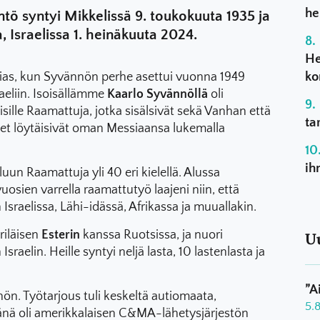
he
 syntyi Mikkelissä 9. toukokuuta 1935 ja
 Israelissa 1. heinäkuuta 2024.
He
ko
tias, kun Syvännön perhe asettui vuonna 1949
aeliin. Isoisällämme
Kaarlo Syvännöllä
oli
isille Raamattuja, jotka sisälsivät sekä Vanhan että
ta
set löytäisivät oman Messiaansa lukemalla
ih
uun Raamattuja yli 40 eri kielellä. Alussa
uosien varrella raamattutyö laajeni niin, että
Israelissa, Lähi-idässä, Afrikassa ja muuallakin.
riläisen
Esterin
kanssa Ruotsissa, ja nuori
U
sraelin. Heille syntyi neljä lasta, 10 lastenlasta ja
”A
n. Työtarjous tuli keskeltä autiomaata,
5.
änä oli amerikkalaisen C&MA-lähetysjärjestön