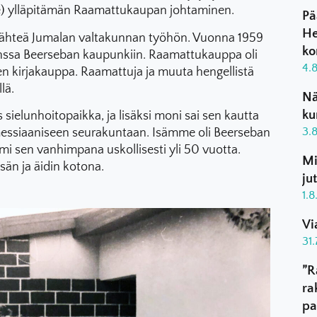
ce) ylläpitämän Raamattukaupan johtaminen.
Pä
He
uli lähteä Jumalan valtakunnan työhön. Vuonna 1959
ko
nssa Beerseban kaupunkiin. Raamattukauppa oli
4.
inen kirjakauppa. Raamattuja ja muuta hengellistä
llä.
Nä
ku
ielunhoitopaikka, ja lisäksi moni sai sen kautta
3.
 messiaaniseen seurakuntaan. Isämme oli Beerseban
mi sen vanhimpana uskollisesti yli 50 vuotta.
Mi
än ja äidin kotona.
ju
1.
Vi
31
”R
ra
pa