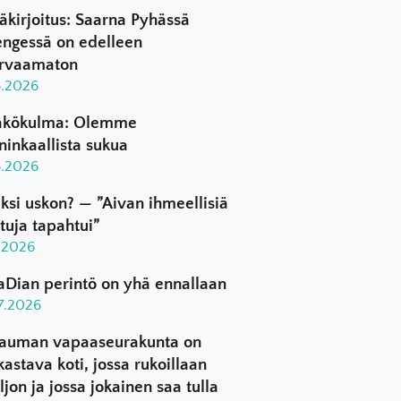
äkirjoitus: Saarna Pyhässä
ngessä on edelleen
rvaamaton
8.2026
kökulma: Olemme
ninkaallista sukua
8.2026
ksi uskon? — ”Aivan ihmeellisiä
ttuja tapahtui”
8.2026
aDian perintö on yhä ennallaan
.7.2026
auman vapaaseurakunta on
kastava koti, jossa rukoillaan
ljon ja jossa jokainen saa tulla