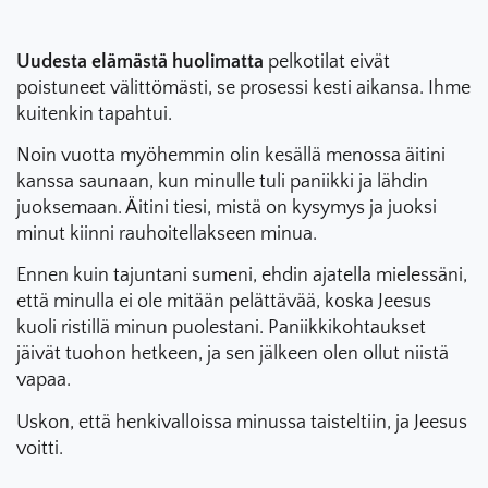
Uudesta elämästä huolimatta
pelkotilat eivät
poistuneet välittömästi, se prosessi kesti aikansa. Ihme
kuitenkin tapahtui.
Noin vuotta myöhemmin olin kesällä menossa äitini
kanssa saunaan, kun minulle tuli paniikki ja lähdin
juoksemaan. Äitini tiesi, mistä on kysymys ja juoksi
minut kiinni rauhoitellakseen minua.
Ennen kuin tajuntani sumeni, ehdin ajatella mielessäni,
että minulla ei ole mitään pelättävää, koska Jeesus
kuoli ristillä minun puolestani. Paniikkikohtaukset
jäivät tuohon hetkeen, ja sen jälkeen olen ollut niistä
vapaa.
Uskon, että henkivalloissa minussa taisteltiin, ja Jeesus
voitti.