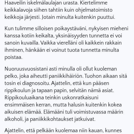
Haaveilin iskelmälaulajan urasta. Kiertelimme
keikkalavoja siihen tahtiin kuin ohjelmatoimisto
keikkoja järjesti. Jotain minulta kuitenkin puuttui.
Kun tulimme silloisen poikaystäväni, nykyisen mieheni
kanssa kotiin keikalta, yksinäisyyden tunnetta ei voi
sanoin kuvailla. Vaikka vierelläni oli kaikkein rakkain
ihminen, hänkään ei voinut tuota tunnetta minulta
poistaa.
Nuoruusvuosistani asti minulla oli ollut kuoleman
pelko, joka aiheutti paniikkihäiriön. Tuohon aikaan sitä
tosin ei diagnosoitu. Ajattelin, että kun pääsen
rippikoulun ja tapaan papin, selvitän nämä asiat.
Rippikouluaikana teinkin uskonratkaisuni
ensimmäisen kerran, mutta halusin kuitenkin kokea
aikuisen elämää. Elämääni tuli voimistuvassa määrin
alkoholi, ja paniikkikohtaukset jatkuivat.
Ajattelin, että pelkään kuolemaa niin kauan, kunnes