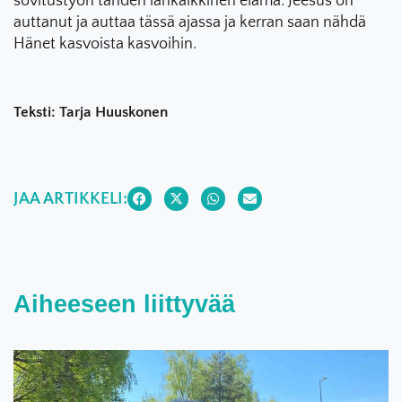
sovitustyön tähden iankaikkinen elämä. Jeesus on
auttanut ja auttaa tässä ajassa ja kerran saan nähdä
Hänet kasvoista kasvoihin.
Teksti: Tarja Huuskonen
JAA ARTIKKELI:
Aiheeseen liittyvää