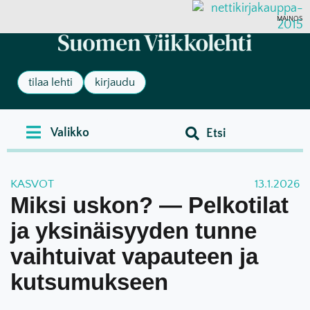
MAINOS
tilaa lehti
kirjaudu
KASVOT
13.1.2026
Miksi uskon? — Pelkotilat
ja yksinäisyyden tunne
vaihtuivat vapauteen ja
kutsumukseen