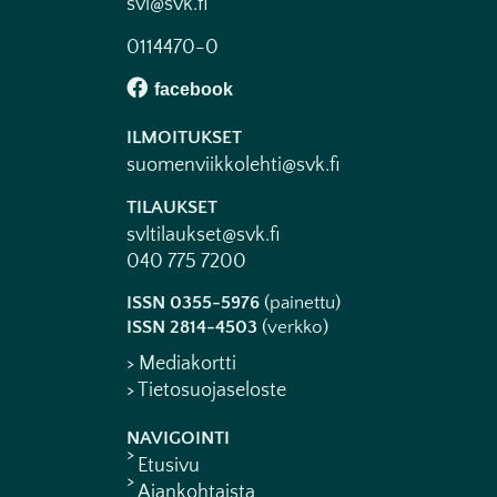
svl@svk.fi
0114470-0
ILMOITUKSET
suomenviikkolehti@svk.fi
TILAUKSET
svltilaukset@svk.fi
040 775 7200
ISSN 0355-5976
(painettu)
ISSN 2814-4503
(verkko)
> Mediakortti
> Tietosuojaseloste
NAVIGOINTI
Etusivu
Ajankohtaista