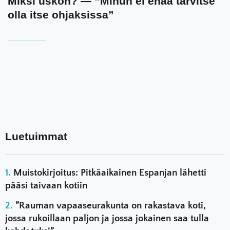
Miksi uskon? — ”Minun ei enää tarvitse
olla itse ohjaksissa”
Luetuimmat
Muistokirjoitus: Pitkäaikainen Espanjan lähetti
pääsi taivaan kotiin
”Rauman vapaaseurakunta on rakastava koti,
jossa rukoillaan paljon ja jossa jokainen saa tulla