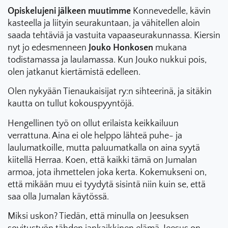
Opiskelujeni jälkeen muutimme
Konnevedelle, kävin
kasteella ja liityin seurakuntaan, ja vähitellen aloin
saada tehtäviä ja vastuita vapaaseurakunnassa. Kiersin
nyt jo edesmenneen
Jouko Honkosen
mukana
todistamassa ja laulamassa. Kun Jouko nukkui pois,
olen jatkanut kiertämistä edelleen.
Olen nykyään Tienaukaisijat ry:n sihteerinä, ja sitäkin
kautta on tullut kokouspyyntöjä.
Hengellinen työ on ollut erilaista keikkailuun
verrattuna. Aina ei ole helppo lähteä puhe- ja
laulumatkoille, mutta paluumatkalla on aina syytä
kiitellä Herraa. Koen, että kaikki tämä on Jumalan
armoa, jota ihmettelen joka kerta. Kokemukseni on,
että mikään muu ei tyydytä sisintä niin kuin se, että
saa olla Jumalan käytössä.
Miksi uskon? Tiedän, että minulla on Jeesuksen