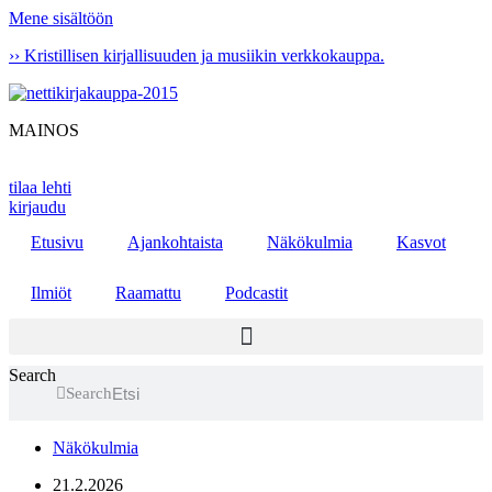
Mene sisältöön
›› Kristillisen kirjallisuuden ja musiikin verkkokauppa.
MAINOS
tilaa lehti
kirjaudu
Etusivu
Ajankohtaista
Näkökulmia
Kasvot
Ilmiöt
Raamattu
Podcastit
Search
Search
Näkökulmia
21.2.2026