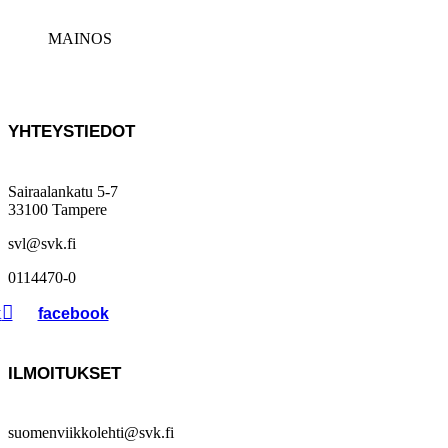
MAINOS
YHTEYSTIEDOT
Sairaalankatu 5-7
33100 Tampere
svl@svk.fi
0114470-0
k
ILMOITUKSET
suomenviikkolehti@svk.fi