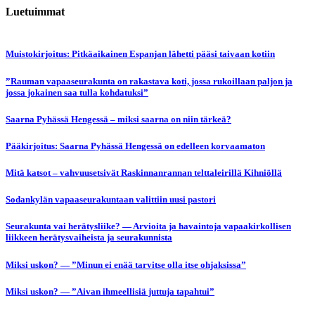
Luetuimmat
Muistokirjoitus: Pitkäaikainen Espanjan lähetti pääsi taivaan kotiin
”Rauman vapaaseurakunta on rakastava koti, jossa rukoillaan paljon ja
jossa jokainen saa tulla kohdatuksi”
Saarna Pyhässä Hengessä – miksi saarna on niin tärkeä?
Pääkirjoitus: Saarna Pyhässä Hengessä on edelleen korvaamaton
Mitä katsot – vahvuusetsivät Raskinnanrannan telttaleirillä Kihniöllä
Sodankylän vapaaseurakuntaan valittiin uusi pastori
Seurakunta vai herätysliike? — Arvioita ja havaintoja vapaakirkollisen
liikkeen herätysvaiheista ja seurakunnista
Miksi uskon? — ”Minun ei enää tarvitse olla itse ohjaksissa”
Miksi uskon? — ”Aivan ihmeellisiä juttuja tapahtui”