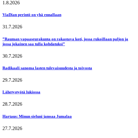
1.8.2026
ViaDian perintö on yhä ennallaan
31.7.2026
”Rauman vapaaseurakunta on rakastava koti, jossa rukoillaan paljon ja
jossa jokainen saa tulla kohdatuksi”
30.7.2026
Radikaali sanoma lasten tulevaisuudesta ja toivosta
29.7.2026
Lähetystyötä lukiossa
28.7.2026
Hartaus: Minun sieluni janoaa Jumalaa
27.7.2026