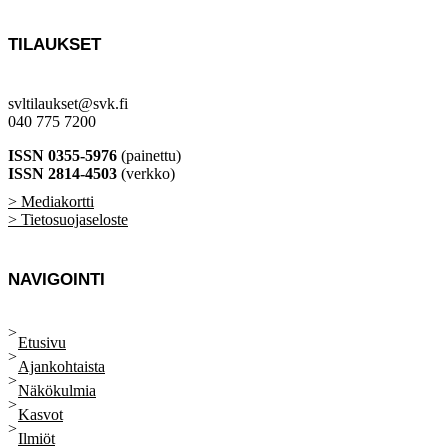
TILAUKSET
svltilaukset@svk.fi
040 775 7200
ISSN 0355-5976
(painettu)
ISSN 2814-4503
(verkko)
> Mediakortti
> Tietosuojaseloste
NAVIGOINTI
Etusivu
Ajankohtaista
Näkökulmia
Kasvot
Ilmiöt