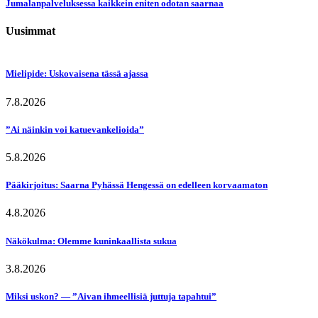
Jumalanpalveluksessa kaikkein eniten odotan saarnaa
Uusimmat
Mielipide: Uskovaisena tässä ajassa
7.8.2026
”Ai näinkin voi katuevankelioida”
5.8.2026
Pääkirjoitus: Saarna Pyhässä Hengessä on edelleen korvaamaton
4.8.2026
Näkökulma: Olemme kuninkaallista sukua
3.8.2026
Miksi uskon? — ”Aivan ihmeellisiä juttuja tapahtui”