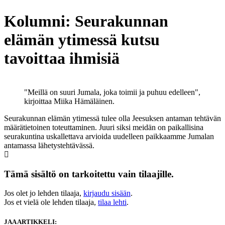
Kolumni: Seurakunnan
elämän ytimessä kutsu
tavoittaa ihmisiä
"Meillä on suuri Jumala, joka toimii ja puhuu edelleen",
kirjoittaa Miika Hämäläinen.
Seurakunnan elämän ytimessä tulee olla Jeesuksen antaman tehtävän
määrätietoinen toteuttaminen. Juuri siksi meidän on paikallisina
seurakuntina uskallettava arvioida uudelleen paikkaamme Jumalan
antamassa lähetystehtävässä.
Tämä sisältö on tarkoitettu vain tilaajille.
Jos olet jo lehden tilaaja,
kirjaudu sisään
.
Jos et vielä ole lehden tilaaja,
tilaa lehti
.
JAA ARTIKKELI: