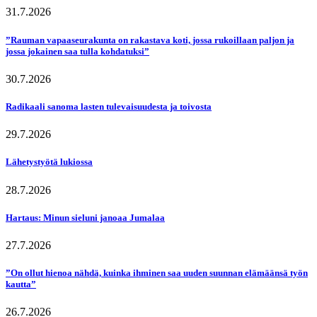
31.7.2026
”Rauman vapaaseurakunta on rakastava koti, jossa rukoillaan paljon ja
jossa jokainen saa tulla kohdatuksi”
30.7.2026
Radikaali sanoma lasten tulevaisuudesta ja toivosta
29.7.2026
Lähetystyötä lukiossa
28.7.2026
Hartaus: Minun sieluni janoaa Jumalaa
27.7.2026
”On ollut hienoa nähdä, kuinka ihminen saa uuden suunnan elämäänsä työn
kautta”
26.7.2026