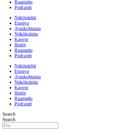
Raamattu
Podcastit
Näköislehti
Etusivu
Ajankohtaista
Näkökulmia
Kasvot
Ilmiöt
Raamattu
Podcastit
Näköislehti
Etusivu
Ajankohtaista
Näkökulmia
Kasvot
Ilmiöt
Raamattu
Podcastit
Search
Search