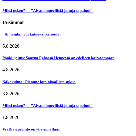
Miksi uskon? — ”Aivan ihmeellisiä juttuja tapahtui”
Uusimmat
”Ai näinkin voi katuevankelioida”
5.8.2026
Pääkirjoitus: Saarna Pyhässä Hengessä on edelleen korvaamaton
4.8.2026
Näkökulma: Olemme kuninkaallista sukua
3.8.2026
Miksi uskon? — ”Aivan ihmeellisiä juttuja tapahtui”
1.8.2026
ViaDian perintö on yhä ennallaan