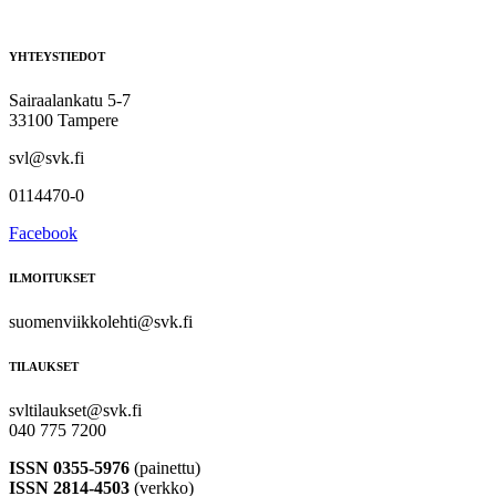
YHTEYSTIEDOT
Sairaalankatu 5-7
33100 Tampere
svl@svk.fi
0114470-0
Facebook
ILMOITUKSET
suomenviikkolehti@svk.fi
TILAUKSET
svltilaukset@svk.fi
040 775 7200
ISSN 0355-5976
(painettu)
ISSN 2814-4503
(verkko)