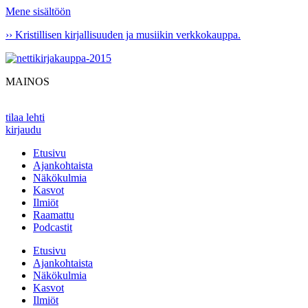
Mene sisältöön
›› Kristillisen kirjallisuuden ja musiikin verkkokauppa.
MAINOS
tilaa lehti
kirjaudu
Etusivu
Ajankohtaista
Näkökulmia
Kasvot
Ilmiöt
Raamattu
Podcastit
Etusivu
Ajankohtaista
Näkökulmia
Kasvot
Ilmiöt