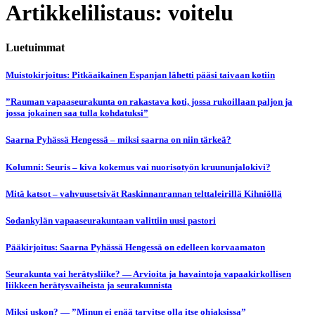
Artikkelilistaus: voitelu
Luetuimmat
Muistokirjoitus: Pitkäaikainen Espanjan lähetti pääsi taivaan kotiin
”Rauman vapaaseurakunta on rakastava koti, jossa rukoillaan paljon ja
jossa jokainen saa tulla kohdatuksi”
Saarna Pyhässä Hengessä – miksi saarna on niin tärkeä?
Kolumni: Seuris – kiva kokemus vai nuorisotyön kruununjalokivi?
Mitä katsot – vahvuusetsivät Raskinnanrannan telttaleirillä Kihniöllä
Sodankylän vapaaseurakuntaan valittiin uusi pastori
Pääkirjoitus: Saarna Pyhässä Hengessä on edelleen korvaamaton
Seurakunta vai herätysliike? — Arvioita ja havaintoja vapaakirkollisen
liikkeen herätysvaiheista ja seurakunnista
Miksi uskon? — ”Minun ei enää tarvitse olla itse ohjaksissa”