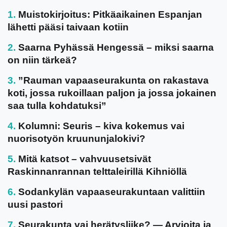
Muistokirjoitus: Pitkäaikainen Espanjan
lähetti pääsi taivaan kotiin
Saarna Pyhässä Hengessä – miksi saarna
on niin tärkeä?
”Rauman vapaaseurakunta on rakastava
koti, jossa rukoillaan paljon ja jossa jokainen
saa tulla kohdatuksi”
Kolumni: Seuris – kiva kokemus vai
nuorisotyön kruununjalokivi?
Mitä katsot – vahvuusetsivät
Raskinnanrannan telttaleirillä Kihniöllä
Sodankylän vapaaseurakuntaan valittiin
uusi pastori
Seurakunta vai herätysliike? — Arvioita ja