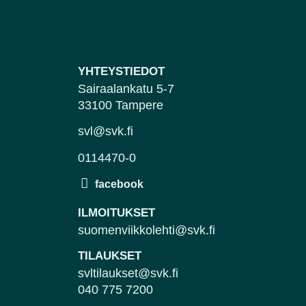
YHTEYSTIEDOT
Sairaalankatu 5-7
33100 Tampere
svl@svk.fi
0114470-0
ILMOITUKSET
suomenviikkolehti@svk.fi
TILAUKSET
svltilaukset@svk.fi
040 775 7200