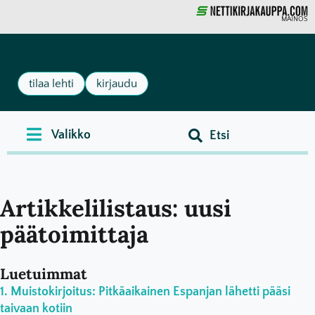
MAINOS
tilaa lehti
kirjaudu
Artikkelilistaus: uusi
päätoimittaja
Luetuimmat
Muistokirjoitus: Pitkäaikainen Espanjan lähetti pääsi
taivaan kotiin