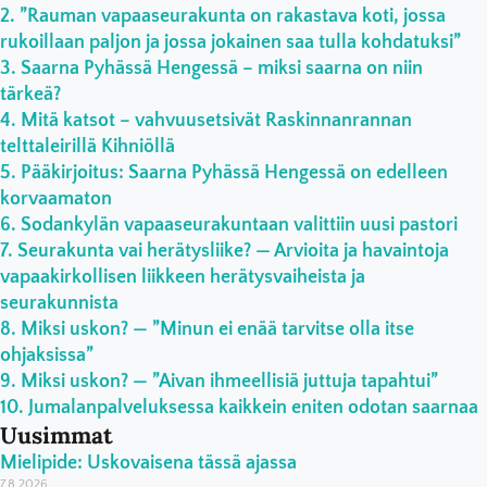
”Rauman vapaaseurakunta on rakastava koti, jossa
rukoillaan paljon ja jossa jokainen saa tulla kohdatuksi”
Saarna Pyhässä Hengessä – miksi saarna on niin
tärkeä?
Mitä katsot – vahvuusetsivät Raskinnanrannan
telttaleirillä Kihniöllä
Pääkirjoitus: Saarna Pyhässä Hengessä on edelleen
korvaamaton
Sodankylän vapaaseurakuntaan valittiin uusi pastori
Seurakunta vai herätysliike? — Arvioita ja havaintoja
vapaakirkollisen liikkeen herätysvaiheista ja
seurakunnista
Miksi uskon? — ”Minun ei enää tarvitse olla itse
ohjaksissa”
Miksi uskon? — ”Aivan ihmeellisiä juttuja tapahtui”
Jumalanpalveluksessa kaikkein eniten odotan saarnaa
Uusimmat
Mielipide: Uskovaisena tässä ajassa
7.8.2026