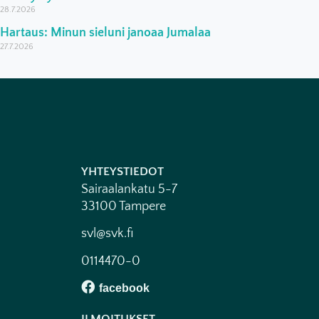
28.7.2026
Hartaus: Minun sieluni janoaa Jumalaa
27.7.2026
YHTEYSTIEDOT
Sairaalankatu 5-7
33100 Tampere
svl@svk.fi
0114470-0