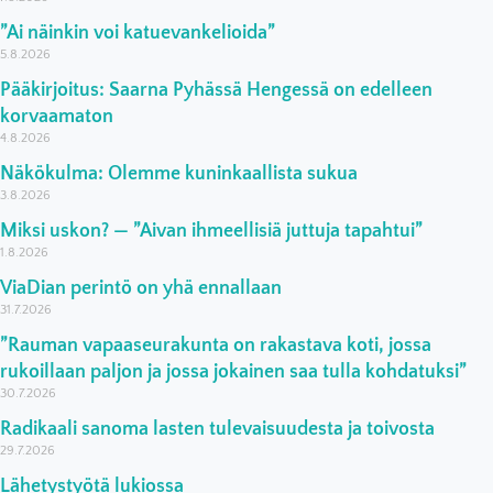
”Ai näinkin voi katuevankelioida”
5.8.2026
Pääkirjoitus: Saarna Pyhässä Hengessä on edelleen
korvaamaton
4.8.2026
Näkökulma: Olemme kuninkaallista sukua
3.8.2026
Miksi uskon? — ”Aivan ihmeellisiä juttuja tapahtui”
1.8.2026
ViaDian perintö on yhä ennallaan
31.7.2026
”Rauman vapaaseurakunta on rakastava koti, jossa
rukoillaan paljon ja jossa jokainen saa tulla kohdatuksi”
30.7.2026
Radikaali sanoma lasten tulevaisuudesta ja toivosta
29.7.2026
Lähetystyötä lukiossa