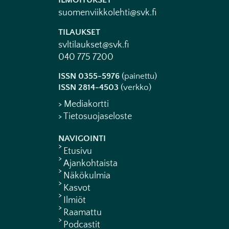
ILMOITUKSET
suomenviikkolehti@svk.fi
TILAUKSET
svltilaukset@svk.fi
040 775 7200
ISSN 0355-5976
(painettu)
ISSN 2814-4503
(verkko)
> Mediakortti
> Tietosuojaseloste
NAVIGOINTI
Etusivu
Ajankohtaista
Näkökulmia
Kasvot
Ilmiöt
Raamattu
Podcastit