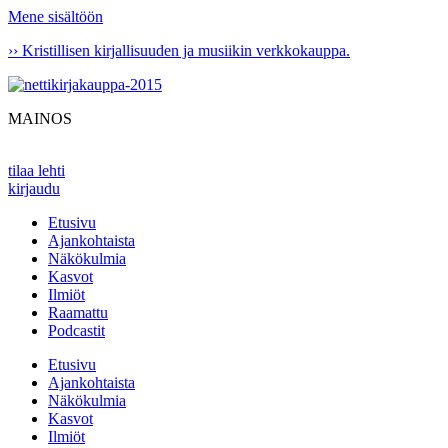
Mene sisältöön
›› Kristillisen kirjallisuuden ja musiikin verkkokauppa.
MAINOS
tilaa lehti
kirjaudu
Etusivu
Ajankohtaista
Näkökulmia
Kasvot
Ilmiöt
Raamattu
Podcastit
Etusivu
Ajankohtaista
Näkökulmia
Kasvot
Ilmiöt