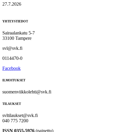
27.7.2026
YHTEYSTIEDOT
Sairaalankatu 5-7
33100 Tampere
svl@svk.fi
0114470-0
Facebook
ILMOITUKSET
suomenviikkolehti@svk.fi
TILAUKSET
svltilaukset@svk.fi
040 775 7200
ISSN 0355-5976
(painettu)