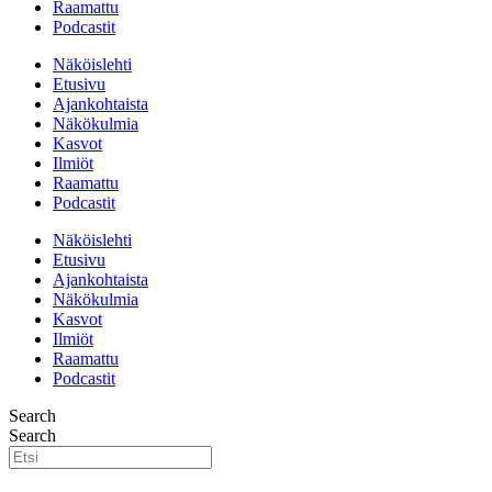
Raamattu
Podcastit
Näköislehti
Etusivu
Ajankohtaista
Näkökulmia
Kasvot
Ilmiöt
Raamattu
Podcastit
Näköislehti
Etusivu
Ajankohtaista
Näkökulmia
Kasvot
Ilmiöt
Raamattu
Podcastit
Search
Search