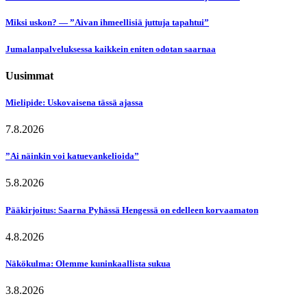
Miksi uskon? — ”Aivan ihmeellisiä juttuja tapahtui”
Jumalanpalveluksessa kaikkein eniten odotan saarnaa
Uusimmat
Mielipide: Uskovaisena tässä ajassa
7.8.2026
”Ai näinkin voi katuevankelioida”
5.8.2026
Pääkirjoitus: Saarna Pyhässä Hengessä on edelleen korvaamaton
4.8.2026
Näkökulma: Olemme kuninkaallista sukua
3.8.2026