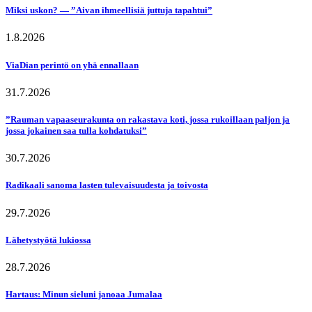
Miksi uskon? — ”Aivan ihmeellisiä juttuja tapahtui”
1.8.2026
ViaDian perintö on yhä ennallaan
31.7.2026
”Rauman vapaaseurakunta on rakastava koti, jossa rukoillaan paljon ja
jossa jokainen saa tulla kohdatuksi”
30.7.2026
Radikaali sanoma lasten tulevaisuudesta ja toivosta
29.7.2026
Lähetystyötä lukiossa
28.7.2026
Hartaus: Minun sieluni janoaa Jumalaa