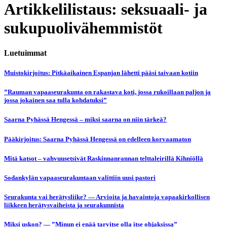
Artikkelilistaus: seksuaali- ja
sukupuolivähemmistöt
Luetuimmat
Muistokirjoitus: Pitkäaikainen Espanjan lähetti pääsi taivaan kotiin
”Rauman vapaaseurakunta on rakastava koti, jossa rukoillaan paljon ja
jossa jokainen saa tulla kohdatuksi”
Saarna Pyhässä Hengessä – miksi saarna on niin tärkeä?
Pääkirjoitus: Saarna Pyhässä Hengessä on edelleen korvaamaton
Mitä katsot – vahvuusetsivät Raskinnanrannan telttaleirillä Kihniöllä
Sodankylän vapaaseurakuntaan valittiin uusi pastori
Seurakunta vai herätysliike? — Arvioita ja havaintoja vapaakirkollisen
liikkeen herätysvaiheista ja seurakunnista
Miksi uskon? — ”Minun ei enää tarvitse olla itse ohjaksissa”