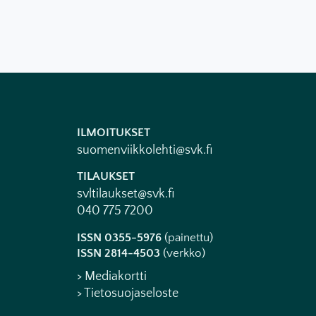
ILMOITUKSET
suomenviikkolehti@svk.fi
TILAUKSET
svltilaukset@svk.fi
040 775 7200
ISSN 0355-5976
(painettu)
ISSN 2814-4503
(verkko)
> Mediakortti
> Tietosuojaseloste