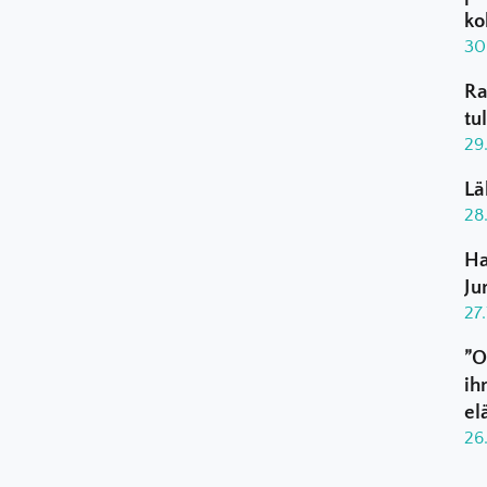
ko
30
Ra
tu
29
Lä
28
Ha
Ju
27
”O
ih
el
26