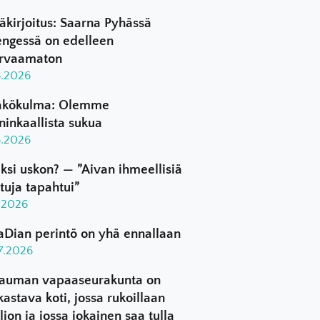
äkirjoitus: Saarna Pyhässä
ngessä on edelleen
rvaamaton
8.2026
kökulma: Olemme
ninkaallista sukua
8.2026
ksi uskon? — ”Aivan ihmeellisiä
ttuja tapahtui”
8.2026
aDian perintö on yhä ennallaan
.7.2026
auman vapaaseurakunta on
kastava koti, jossa rukoillaan
ljon ja jossa jokainen saa tulla