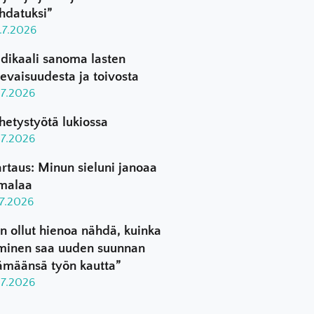
hdatuksi”
.7.2026
dikaali sanoma lasten
levaisuudesta ja toivosta
.7.2026
hetystyötä lukiossa
.7.2026
rtaus: Minun sieluni janoaa
malaa
.7.2026
n ollut hienoa nähdä, kuinka
minen saa uuden suunnan
ämäänsä työn kautta”
.7.2026