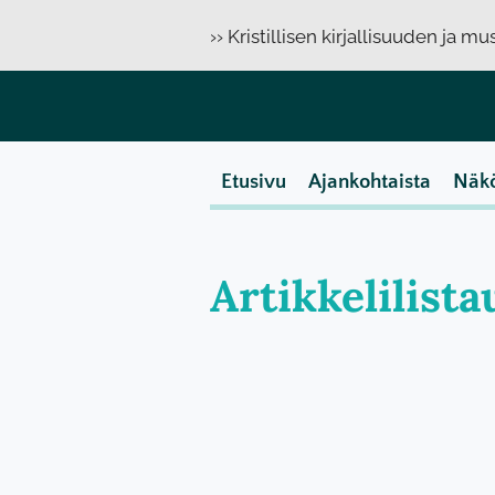
›› Kristillisen kirjallisuuden ja m
Etusivu
Ajankohtaista
Näk
Artikkelilist