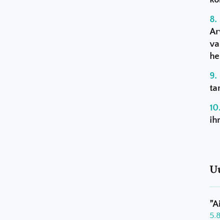
Ar
va
he
ta
ih
U
”A
5.