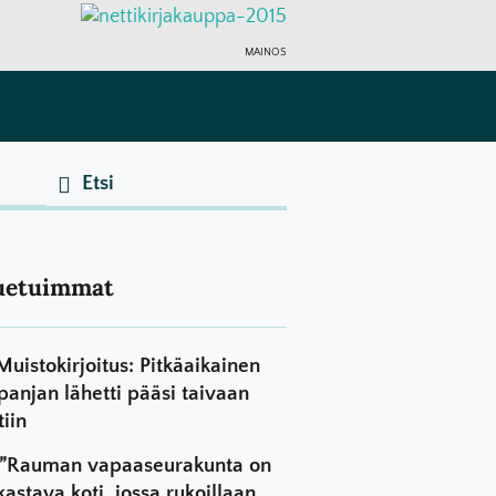
MAINOS
uetuimmat
Muistokirjoitus: Pitkäaikainen
panjan lähetti pääsi taivaan
tiin
”Rauman vapaaseurakunta on
kastava koti, jossa rukoillaan