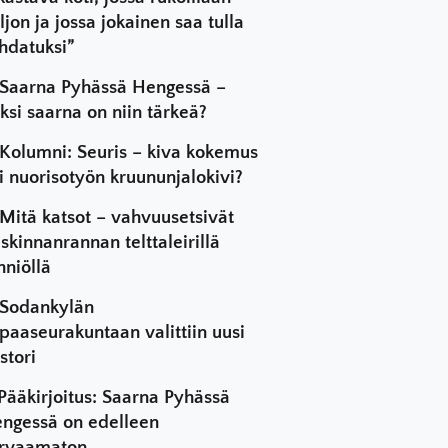
ljon ja jossa jokainen saa tulla
hdatuksi”
Saarna Pyhässä Hengessä –
ksi saarna on niin tärkeä?
Kolumni: Seuris – kiva kokemus
i nuorisotyön kruununjalokivi?
Mitä katsot – vahvuusetsivät
skinnanrannan telttaleirillä
hniöllä
Sodankylän
paaseurakuntaan valittiin uusi
stori
Pääkirjoitus: Saarna Pyhässä
ngessä on edelleen
rvaamaton