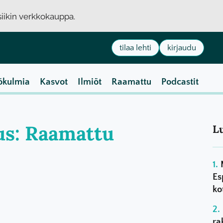
usiikin verkkokauppa.
tilaa lehti
kirjaudu
ökulmia
Kasvot
Ilmiöt
Raamattu
Podcastit
aus: Raamattu
L
Es
ko
ra