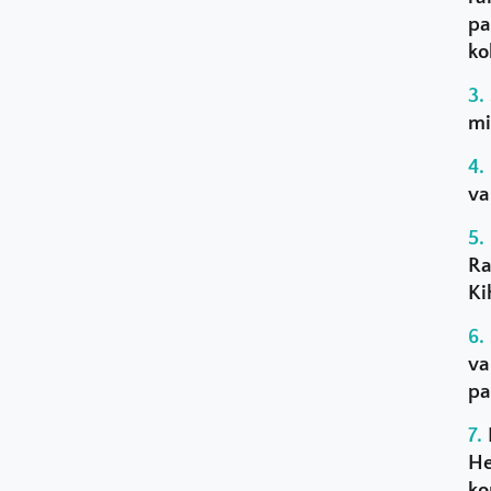
pa
ko
mi
va
Ra
Ki
va
pa
He
ko