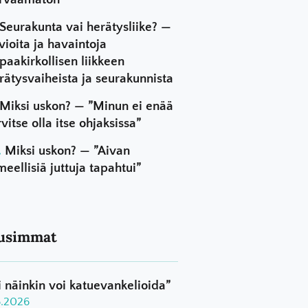
Seurakunta vai herätysliike? —
vioita ja havaintoja
paakirkollisen liikkeen
rätysvaiheista ja seurakunnista
Miksi uskon? — ”Minun ei enää
rvitse olla itse ohjaksissa”
Miksi uskon? — ”Aivan
meellisiä juttuja tapahtui”
usimmat
i näinkin voi katuevankelioida”
8.2026