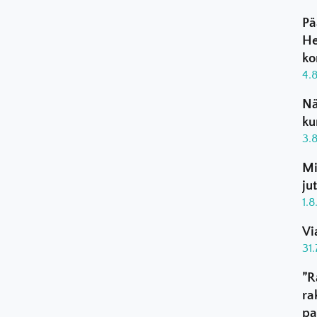
Pä
He
ko
4.
Nä
ku
3.
Mi
ju
1.
Vi
31
”R
ra
pa