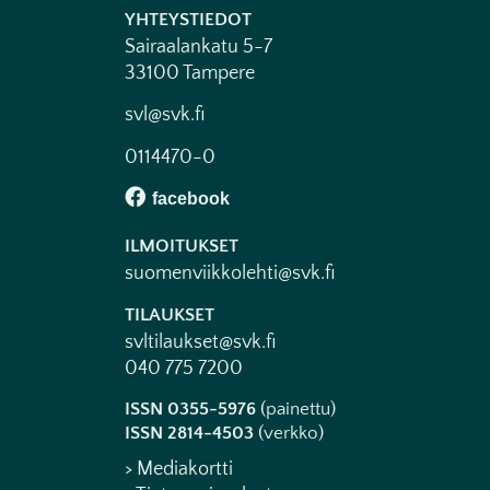
YHTEYSTIEDOT
Sairaalankatu 5-7
33100 Tampere
svl@svk.fi
0114470-0
ILMOITUKSET
suomenviikkolehti@svk.fi
TILAUKSET
svltilaukset@svk.fi
040 775 7200
ISSN 0355-5976
(painettu)
ISSN 2814-4503
(verkko)
> Mediakortti