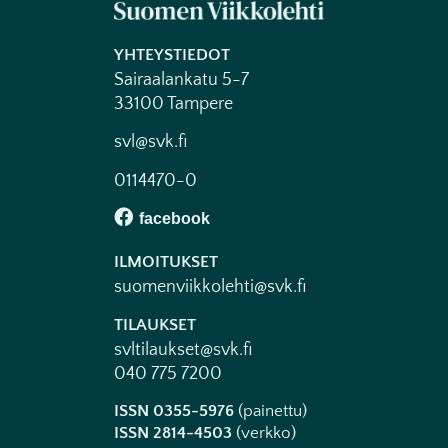
YHTEYSTIEDOT
Sairaalankatu 5-7
33100 Tampere
svl@svk.fi
0114470-0
ILMOITUKSET
suomenviikkolehti@svk.fi
TILAUKSET
svltilaukset@svk.fi
040 775 7200
ISSN 0355-5976
(painettu)
ISSN 2814-4503
(verkko)