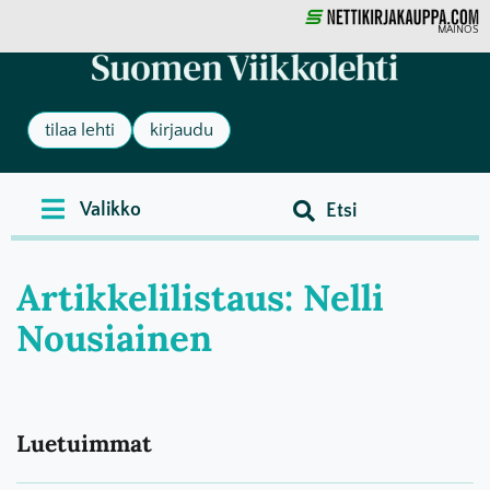
MAINOS
tilaa lehti
kirjaudu
Artikkelilistaus: Nelli
Nousiainen
Luetuimmat