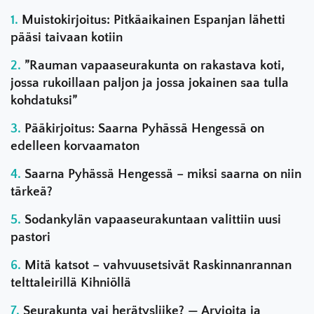
Muistokirjoitus: Pitkäaikainen Espanjan lähetti
pääsi taivaan kotiin
”Rauman vapaaseurakunta on rakastava koti,
jossa rukoillaan paljon ja jossa jokainen saa tulla
kohdatuksi”
Pääkirjoitus: Saarna Pyhässä Hengessä on
edelleen korvaamaton
Saarna Pyhässä Hengessä – miksi saarna on niin
tärkeä?
Sodankylän vapaaseurakuntaan valittiin uusi
pastori
Mitä katsot – vahvuusetsivät Raskinnanrannan
telttaleirillä Kihniöllä
Seurakunta vai herätysliike? — Arvioita ja