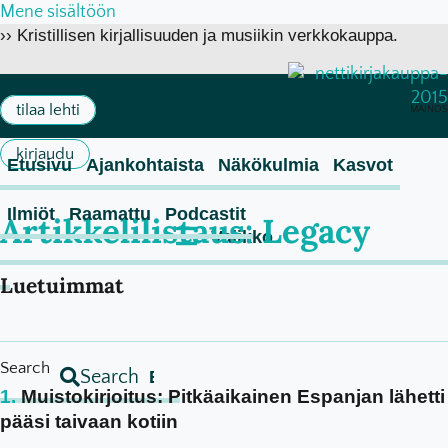
Mene sisältöön
›› Kristillisen kirjallisuuden ja musiikin verkkokauppa.
tilaa lehti
MAINOS
kirjaudu
Etusivu
Ajankohtaista
Näkökulmia
Kasvot
Ilmiöt
Raamattu
Podcastit
Artikkelilistaus: Legacy
Luetuimmat
Search
Search
Muistokirjoitus: Pitkäaikainen Espanjan lähetti
pääsi taivaan kotiin