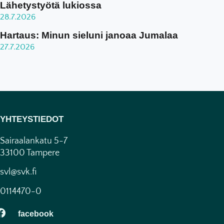
Lähetystyötä lukiossa
28.7.2026
Hartaus: Minun sieluni janoaa Jumalaa
27.7.2026
YHTEYSTIEDOT
Sairaalankatu 5-7
33100 Tampere
svl@svk.fi
0114470-0