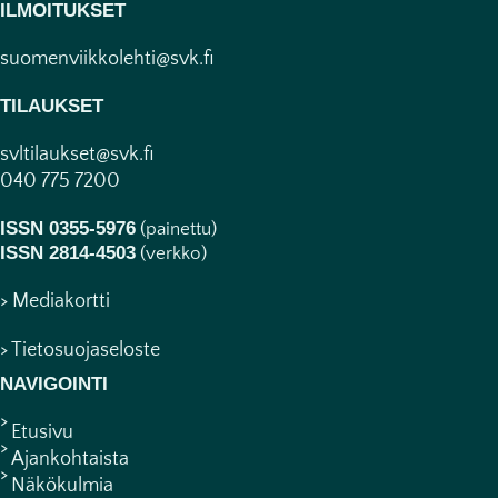
ILMOITUKSET
suomenviikkolehti@svk.fi
TILAUKSET
svltilaukset@svk.fi
040 775 7200
ISSN 0355-5976
(painettu)
ISSN 2814-4503
(verkko)
> Mediakortti
> Tietosuojaseloste
NAVIGOINTI
Etusivu
Ajankohtaista
Näkökulmia