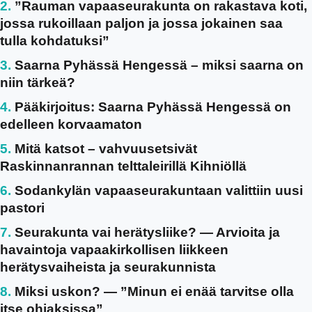
”Rauman vapaaseurakunta on rakastava koti,
jossa rukoillaan paljon ja jossa jokainen saa
tulla kohdatuksi”
Saarna Pyhässä Hengessä – miksi saarna on
niin tärkeä?
Pääkirjoitus: Saarna Pyhässä Hengessä on
edelleen korvaamaton
Mitä katsot – vahvuusetsivät
Raskinnanrannan telttaleirillä Kihniöllä
Sodankylän vapaaseurakuntaan valittiin uusi
pastori
Seurakunta vai herätysliike? — Arvioita ja
havaintoja vapaakirkollisen liikkeen
herätysvaiheista ja seurakunnista
Miksi uskon? — ”Minun ei enää tarvitse olla
itse ohjaksissa”