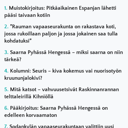
Muistokirjoitus: Pitkäaikainen Espanjan lähetti
pääsi taivaan kotiin
”Rauman vapaaseurakunta on rakastava koti,
jossa rukoillaan paljon ja jossa jokainen saa tulla
kohdatuksi”
Saarna Pyhässä Hengessä – miksi saarna on niin
tärkeä?
Kolumni: Seuris – kiva kokemus vai nuorisotyön
kruununjalokivi?
Mitä katsot – vahvuusetsivät Raskinnanrannan
telttaleirillä Kihniöllä
Pääkirjoitus: Saarna Pyhässä Hengessä on
edelleen korvaamaton
Sodankylän vapaaseurakuntaan valittiin uusi