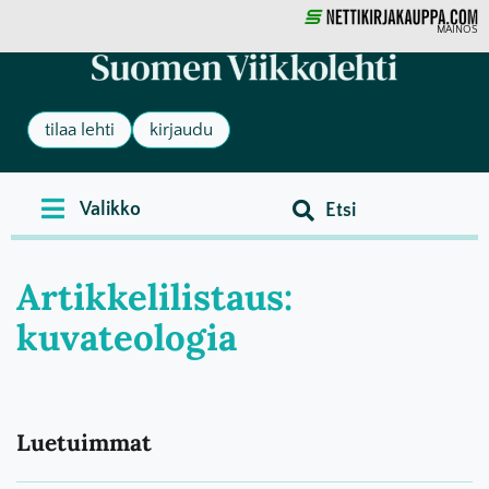
MAINOS
tilaa lehti
kirjaudu
Artikkelilistaus:
kuvateologia
Luetuimmat