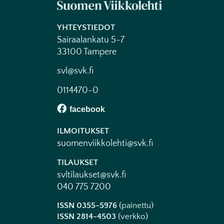
YHTEYSTIEDOT
Sairaalankatu 5-7
33100 Tampere
svl@svk.fi
0114470-0
ILMOITUKSET
suomenviikkolehti@svk.fi
TILAUKSET
svltilaukset@svk.fi
040 775 7200
ISSN 0355-5976
(painettu)
ISSN 2814-4503
(verkko)