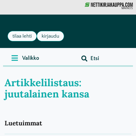
MAINOS
tilaa lehti
kirjaudu
Artikkelilistaus:
juutalainen kansa
Luetuimmat