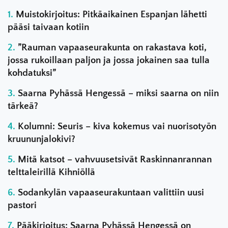
Muistokirjoitus: Pitkäaikainen Espanjan lähetti
pääsi taivaan kotiin
”Rauman vapaaseurakunta on rakastava koti,
jossa rukoillaan paljon ja jossa jokainen saa tulla
kohdatuksi”
Saarna Pyhässä Hengessä – miksi saarna on niin
tärkeä?
Kolumni: Seuris – kiva kokemus vai nuorisotyön
kruununjalokivi?
Mitä katsot – vahvuusetsivät Raskinnanrannan
telttaleirillä Kihniöllä
Sodankylän vapaaseurakuntaan valittiin uusi
pastori
Pääkirjoitus: Saarna Pyhässä Hengessä on