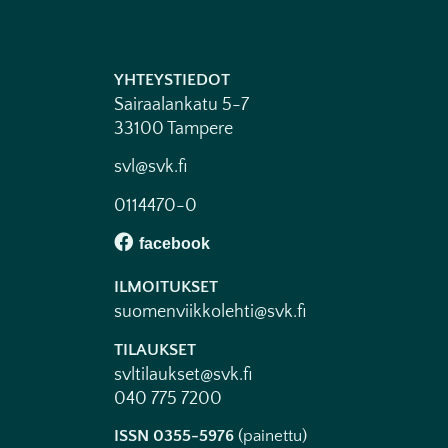
YHTEYSTIEDOT
Sairaalankatu 5-7
33100 Tampere
svl@svk.fi
0114470-0
ILMOITUKSET
suomenviikkolehti@svk.fi
TILAUKSET
svltilaukset@svk.fi
040 775 7200
ISSN 0355-5976
(painettu)