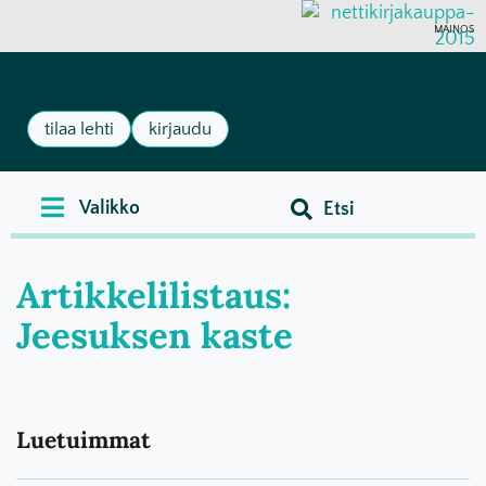
MAINOS
tilaa lehti
kirjaudu
Artikkelilistaus:
Jeesuksen kaste
Luetuimmat