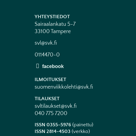
YHTEYSTIEDOT
Sairaalankatu 5-7
33100 Tampere
svl@svk.fi
0114470-0
ILMOITUKSET
suomenviikkolehti@svk.fi
TILAUKSET
svltilaukset@svk.fi
040 775 7200
ISSN 0355-5976
(painettu)
ISSN 2814-4503
(verkko)