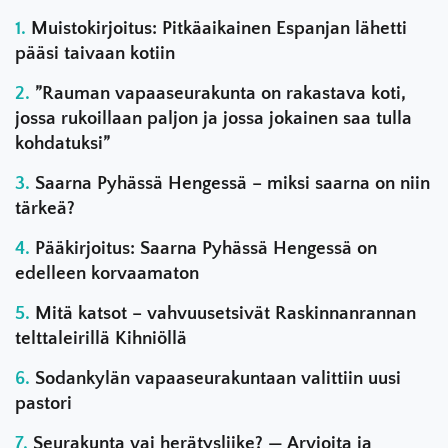
Muistokirjoitus: Pitkäaikainen Espanjan lähetti
pääsi taivaan kotiin
”Rauman vapaaseurakunta on rakastava koti,
jossa rukoillaan paljon ja jossa jokainen saa tulla
kohdatuksi”
Saarna Pyhässä Hengessä – miksi saarna on niin
tärkeä?
Pääkirjoitus: Saarna Pyhässä Hengessä on
edelleen korvaamaton
Mitä katsot – vahvuusetsivät Raskinnanrannan
telttaleirillä Kihniöllä
Sodankylän vapaaseurakuntaan valittiin uusi
pastori
Seurakunta vai herätysliike? — Arvioita ja