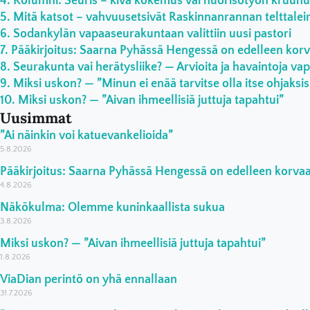
Kolumni: Seuris – kiva kokemus vai nuorisotyön kruunun
Mitä katsot – vahvuusetsivät Raskinnanrannan telttaleiri
Sodankylän vapaaseurakuntaan valittiin uusi pastori
Pääkirjoitus: Saarna Pyhässä Hengessä on edelleen ko
Seurakunta vai herätysliike? — Arvioita ja havaintoja vap
Miksi uskon? — ”Minun ei enää tarvitse olla itse ohjaksi
Miksi uskon? — ”Aivan ihmeellisiä juttuja tapahtui”
Uusimmat
”Ai näinkin voi katuevankelioida”
5.8.2026
Pääkirjoitus: Saarna Pyhässä Hengessä on edelleen korv
4.8.2026
Näkökulma: Olemme kuninkaallista sukua
3.8.2026
Miksi uskon? — ”Aivan ihmeellisiä juttuja tapahtui”
1.8.2026
ViaDian perintö on yhä ennallaan
31.7.2026