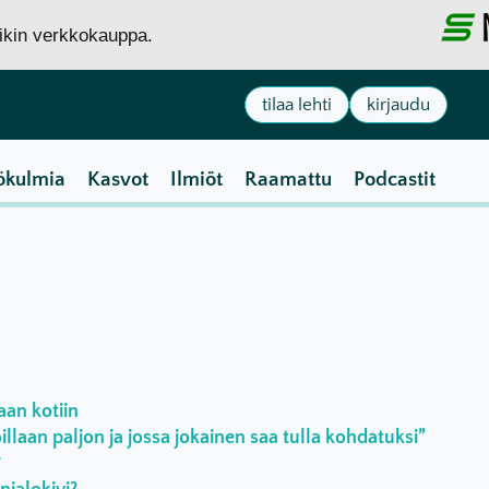
siikin verkkokauppa.
tilaa lehti
kirjaudu
ökulmia
Kasvot
Ilmiöt
Raamattu
Podcastit
aan kotiin
laan paljon ja jossa jokainen saa tulla kohdatuksi”
?