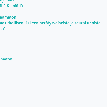
jalokivi?
llä Kihniöllä
rvaamaton
aakirkollisen liikkeen herätysvaiheista ja seurakunnista
ssa”
aamaton