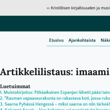
›› Kristillisen kirjallisuuden ja mu
Etusivu
Ajankohtaista
Näk
Artikkelilistaus: imaami
Luetuimmat
Muistokirjoitus: Pitkäaikainen Espanjan lähetti pääsi taiv
”Rauman vapaaseurakunta on rakastava koti, jossa rukoil
Saarna Pyhässä Hengessä – miksi saarna on niin tärkeä