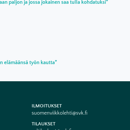
an paljon ja jossa jokainen saa tulla kohdatuksi”
an elämäänsä työn kautta”
ILMOITUKSET
suomenviikkolehti@svk.fi
TILAUKSET