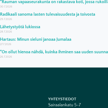
”Rauman vapaaseurakunta on rakastava koti, jossa rukoilla
30.7.2026
Radikaali sanoma lasten tulevaisuudesta ja toivosta
29.7.2026
Lähetystyötä lukiossa
28.7.2026
Hartaus: Minun sieluni janoaa Jumalaa
27.7.2026
”On ollut hienoa nähdä, kuinka ihminen saa uuden suunn
26.7.2026
YHTEYSTIEDOT
Sairaalankatu 5-7