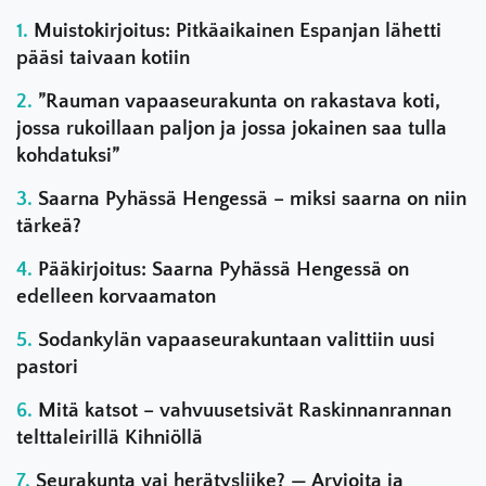
Muistokirjoitus: Pitkäaikainen Espanjan lähetti
pääsi taivaan kotiin
”Rauman vapaaseurakunta on rakastava koti,
jossa rukoillaan paljon ja jossa jokainen saa tulla
kohdatuksi”
Saarna Pyhässä Hengessä – miksi saarna on niin
tärkeä?
Pääkirjoitus: Saarna Pyhässä Hengessä on
edelleen korvaamaton
Sodankylän vapaaseurakuntaan valittiin uusi
pastori
Mitä katsot – vahvuusetsivät Raskinnanrannan
telttaleirillä Kihniöllä
Seurakunta vai herätysliike? — Arvioita ja