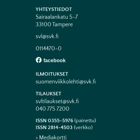
YHTEYSTIEDOT
Sairaalankatu 5-7
33100 Tampere
svl@svk.fi
0114470-0
ILMOITUKSET
suomenviikkolehti@svk.fi
TILAUKSET
svltilaukset@svk.fi
040 775 7200
ISSN 0355-5976
(painettu)
ISSN 2814-4503
(verkko)
> Mediakortti