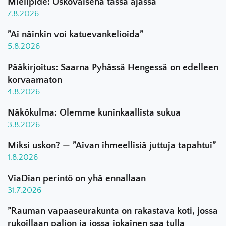
Mielipide: Uskovaisena tässä ajassa
7.8.2026
”Ai näinkin voi katuevankelioida”
5.8.2026
Pääkirjoitus: Saarna Pyhässä Hengessä on edelleen
korvaamaton
4.8.2026
Näkökulma: Olemme kuninkaallista sukua
3.8.2026
Miksi uskon? — ”Aivan ihmeellisiä juttuja tapahtui”
1.8.2026
ViaDian perintö on yhä ennallaan
31.7.2026
”Rauman vapaaseurakunta on rakastava koti, jossa
rukoillaan paljon ja jossa jokainen saa tulla