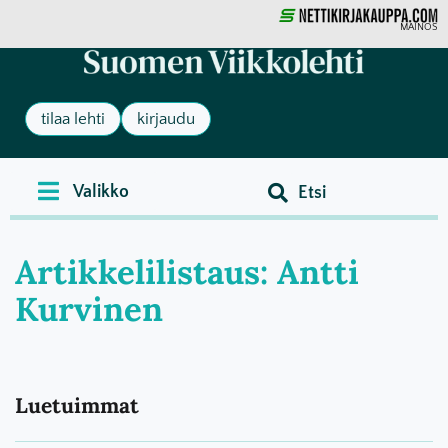
MAINOS
tilaa lehti
kirjaudu
Artikkelilistaus: Antti
Kurvinen
Luetuimmat