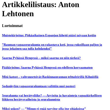
Artikkelilistaus: Anton
Lehtonen
Luetuimmat
Muistokirjoitus: Pitkäaikainen Espanjan lähetti pääsi taivaan kotiin
”Rauman vapaaseurakunta on rakastava koti, jossa rukoillaan paljon ja
jossa jokainen saa tulla kohdatuksi”
Saarna Pyhässä Hengessä – miksi saarna on niin tärkeä?
Pääkirjoitus: Saarna Pyhässä Hengessä on edelleen korvaamaton
Mitä katsot – vahvuusetsivät Raskinnanrannan telttaleirillä Kihniöllä
Sodankylän vapaaseurakuntaan valittiin uusi pastori
Seurakunta vai herätysliike? — Arvioita ja havaintoja vapaakirkollisen
liikkeen herätysvaiheista ja seurakunnista
Miksi uskon? — ”Minun ei enää tarvitse olla itse ohjaksissa”