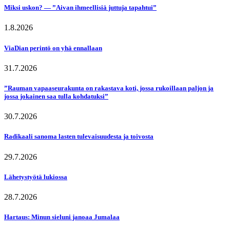
Miksi uskon? — ”Aivan ihmeellisiä juttuja tapahtui”
1.8.2026
ViaDian perintö on yhä ennallaan
31.7.2026
”Rauman vapaaseurakunta on rakastava koti, jossa rukoillaan paljon ja
jossa jokainen saa tulla kohdatuksi”
30.7.2026
Radikaali sanoma lasten tulevaisuudesta ja toivosta
29.7.2026
Lähetystyötä lukiossa
28.7.2026
Hartaus: Minun sieluni janoaa Jumalaa