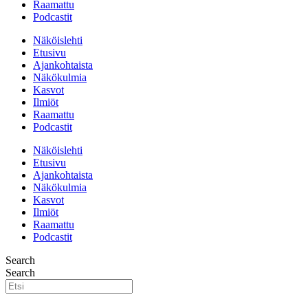
Raamattu
Podcastit
Näköislehti
Etusivu
Ajankohtaista
Näkökulmia
Kasvot
Ilmiöt
Raamattu
Podcastit
Näköislehti
Etusivu
Ajankohtaista
Näkökulmia
Kasvot
Ilmiöt
Raamattu
Podcastit
Search
Search