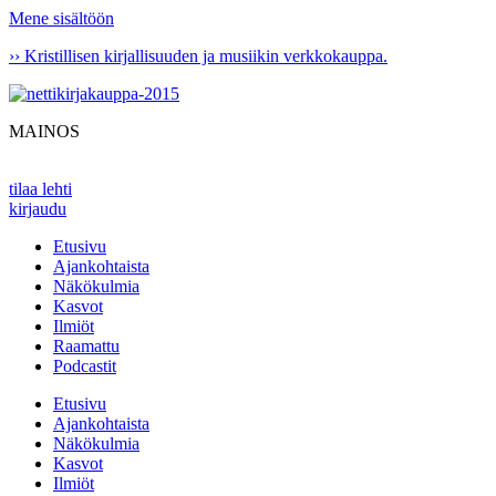
Mene sisältöön
›› Kristillisen kirjallisuuden ja musiikin verkkokauppa.
MAINOS
tilaa lehti
kirjaudu
Etusivu
Ajankohtaista
Näkökulmia
Kasvot
Ilmiöt
Raamattu
Podcastit
Etusivu
Ajankohtaista
Näkökulmia
Kasvot
Ilmiöt