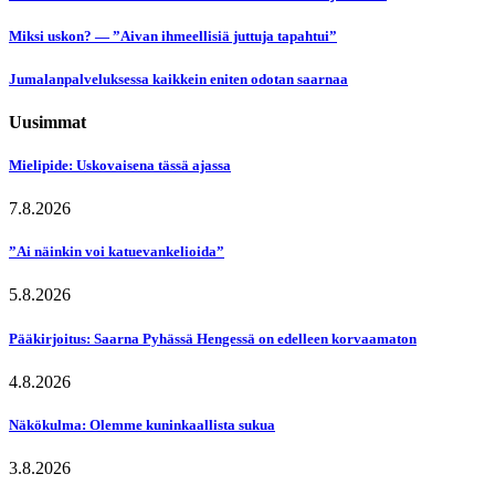
Miksi uskon? — ”Aivan ihmeellisiä juttuja tapahtui”
Jumalanpalveluksessa kaikkein eniten odotan saarnaa
Uusimmat
Mielipide: Uskovaisena tässä ajassa
7.8.2026
”Ai näinkin voi katuevankelioida”
5.8.2026
Pääkirjoitus: Saarna Pyhässä Hengessä on edelleen korvaamaton
4.8.2026
Näkökulma: Olemme kuninkaallista sukua
3.8.2026