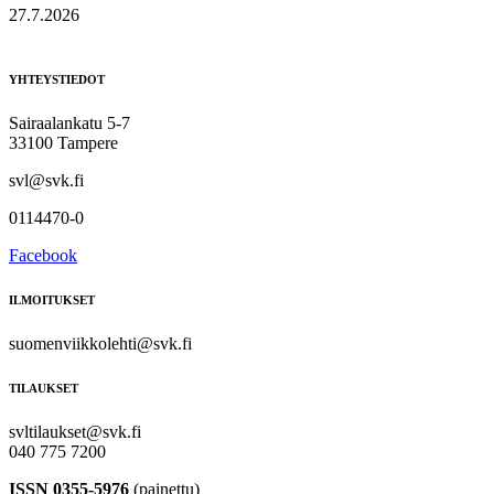
27.7.2026
YHTEYSTIEDOT
Sairaalankatu 5-7
33100 Tampere
svl@svk.fi
0114470-0
Facebook
ILMOITUKSET
suomenviikkolehti@svk.fi
TILAUKSET
svltilaukset@svk.fi
040 775 7200
ISSN 0355-5976
(painettu)