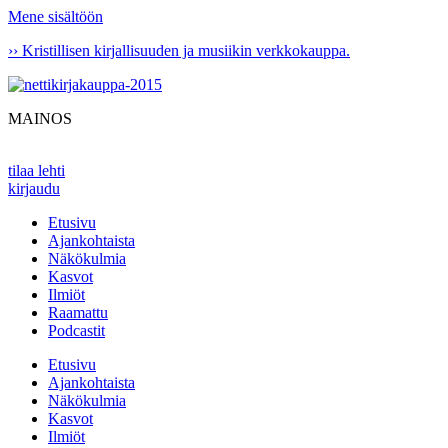
Mene sisältöön
›› Kristillisen kirjallisuuden ja musiikin verkkokauppa.
MAINOS
tilaa lehti
kirjaudu
Etusivu
Ajankohtaista
Näkökulmia
Kasvot
Ilmiöt
Raamattu
Podcastit
Etusivu
Ajankohtaista
Näkökulmia
Kasvot
Ilmiöt