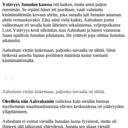
Ystävyys Jumalan kanssa
otti kaiken, mutta antoi paljon
enemmän. Se repäisi hänet irti juuriltaan, vaati valmiutta
käsittämättömän kovaan uhriin, joka samalla tuli Jumalan antaman
uhrin vertauskuvaksi. Eikä siinä vielä kaikki, Aabraham joutui
valitsemaan eri tavalla kuin läheinen sukulaisensa, veljenpoikansa
Loot. Ystävyys kesti silloinkin, kun Aabraham ja hänen vaimonsa
Saara epäilivät Jumalan johdatusta. He yrittivät jopa ohittaa Jumalan
aikataulut.
Aabraham vietiin laskemaan, paljonko taivaalla on tähtiä. Siinä
hetkessä annettu lupaus perillisten määrästä tuntui varmasti
käsittämättömältä.
Aabraham vietiin laskemaan, paljonko taivaalla on tähtiä.
Oleellista niin Aabrahamin
vaiheissa kuin meidän hieman
myöhemmin maailmanhistoriaa elävien keskuudessa on ystävyyden
ylläpitäminen.
Aabraham ei voinut vierailla Jumalan luona fyysisesti, mutta oli
Häneen silti jatkuvasti yhteydessä. Jumala sen sijaan vieraili