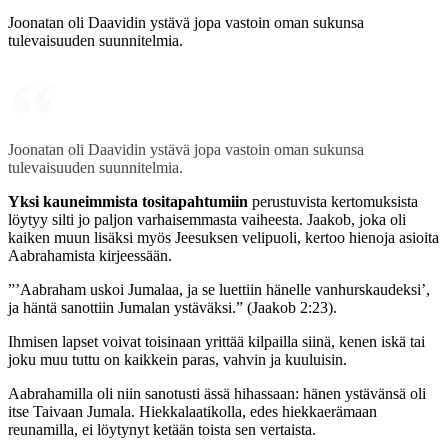
Joonatan oli Daavidin ystävä jopa vastoin oman sukunsa
tulevaisuuden suunnitelmia.
Joonatan oli Daavidin ystävä jopa vastoin oman sukunsa
tulevaisuuden suunnitelmia.
Yksi kauneimmista tositapahtumiin
perustuvista kertomuksista
löytyy silti jo paljon varhaisemmasta vaiheesta. Jaakob, joka oli
kaiken muun lisäksi myös Jeesuksen velipuoli, kertoo hienoja asioita
Aabrahamista kirjeessään.
”’Aabraham uskoi Jumalaa, ja se luettiin hänelle vanhurskaudeksi’,
ja häntä sanottiin Jumalan ystäväksi.” (Jaakob 2:23).
Ihmisen lapset voivat toisinaan yrittää kilpailla siinä, kenen iskä tai
joku muu tuttu on kaikkein paras, vahvin ja kuuluisin.
Aabrahamilla oli niin sanotusti ässä hihassaan: hänen ystävänsä oli
itse Taivaan Jumala. Hiekkalaatikolla, edes hiekkaerämaan
reunamilla, ei löytynyt ketään toista sen vertaista.