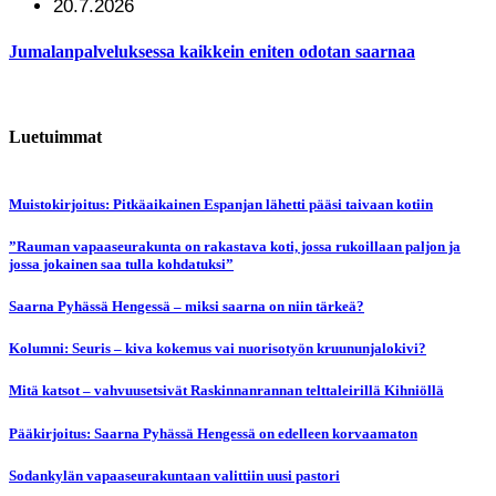
20.7.2026
Jumalanpalveluksessa kaikkein eniten odotan saarnaa
Luetuimmat
Muistokirjoitus: Pitkäaikainen Espanjan lähetti pääsi taivaan kotiin
”Rauman vapaaseurakunta on rakastava koti, jossa rukoillaan paljon ja
jossa jokainen saa tulla kohdatuksi”
Saarna Pyhässä Hengessä – miksi saarna on niin tärkeä?
Kolumni: Seuris – kiva kokemus vai nuorisotyön kruununjalokivi?
Mitä katsot – vahvuusetsivät Raskinnanrannan telttaleirillä Kihniöllä
Pääkirjoitus: Saarna Pyhässä Hengessä on edelleen korvaamaton
Sodankylän vapaaseurakuntaan valittiin uusi pastori