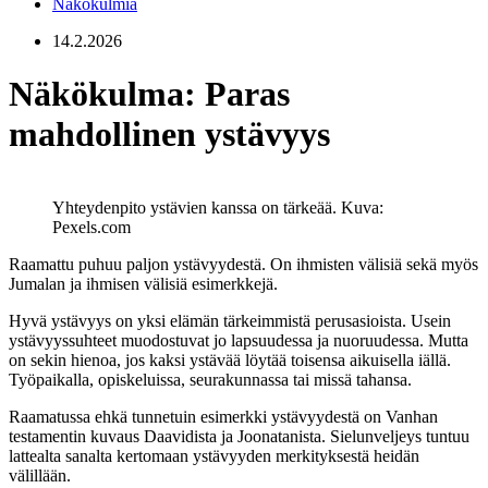
Näkökulmia
14.2.2026
Näkökulma: Paras
mahdollinen ystävyys
Yhteydenpito ystävien kanssa on tärkeää.
Kuva:
Pexels.com
Raamattu puhuu paljon ystävyydestä. On ihmisten välisiä sekä myös
Jumalan ja ihmisen välisiä esimerkkejä.
Hyvä ystävyys on yksi elämän tärkeimmistä perusasioista. Usein
ystävyyssuhteet muodostuvat jo lapsuudessa ja nuoruudessa. Mutta
on sekin hienoa, jos kaksi ystävää löytää toisensa aikuisella iällä.
Työpaikalla, opiskeluissa, seurakunnassa tai missä tahansa.
Raamatussa ehkä tunnetuin esimerkki ystävyydestä on Vanhan
testamentin kuvaus Daavidista ja Joonatanista. Sielunveljeys tuntuu
lattealta sanalta kertomaan ystävyyden merkityksestä heidän
välillään.