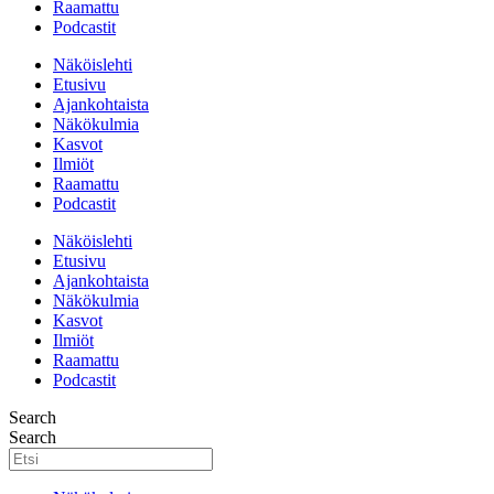
Raamattu
Podcastit
Näköislehti
Etusivu
Ajankohtaista
Näkökulmia
Kasvot
Ilmiöt
Raamattu
Podcastit
Näköislehti
Etusivu
Ajankohtaista
Näkökulmia
Kasvot
Ilmiöt
Raamattu
Podcastit
Search
Search