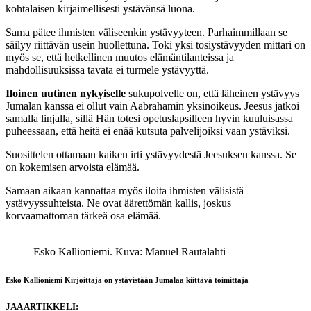
kohtalaisen kirjaimellisesti ystävänsä luona.
Sama pätee ihmisten väliseenkin ystävyyteen. Parhaimmillaan se
säilyy riittävän usein huollettuna. Toki yksi tosiystävyyden mittari on
myös se, että hetkellinen muutos elämäntilanteissa ja
mahdollisuuksissa tavata ei turmele ystävyyttä.
Iloinen uutinen nykyiselle
sukupolvelle on, että läheinen ystävyys
Jumalan kanssa ei ollut vain Aabrahamin yksinoikeus. Jeesus jatkoi
samalla linjalla, sillä Hän totesi opetuslapsilleen hyvin kuuluisassa
puheessaan, että heitä ei enää kutsuta palvelijoiksi vaan ystäviksi.
Suosittelen ottamaan kaiken irti ystävyydestä Jeesuksen kanssa. Se
on kokemisen arvoista elämää.
Samaan aikaan kannattaa myös iloita ihmisten välisistä
ystävyyssuhteista. Ne ovat äärettömän kallis, joskus
korvaamattoman tärkeä osa elämää.
Esko Kallioniemi.
Kuva: Manuel Rautalahti
Esko Kallioniemi
Kirjoittaja on ystävistään Jumalaa kiittävä toimittaja
JAA ARTIKKELI: