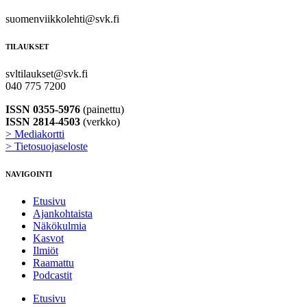
suomenviikkolehti@svk.fi
TILAUKSET
svltilaukset@svk.fi
040 775 7200
ISSN 0355-5976
(painettu)
ISSN 2814-4503
(verkko)
> Mediakortti
> Tietosuojaseloste
NAVIGOINTI
Etusivu
Ajankohtaista
Näkökulmia
Kasvot
Ilmiöt
Raamattu
Podcastit
Etusivu