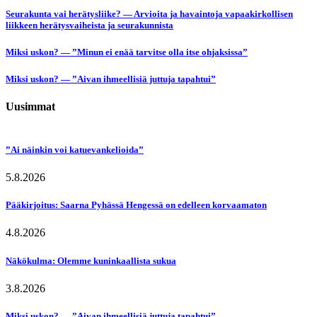
Seurakunta vai herätysliike? — Arvioita ja havaintoja vapaakirkollisen
liikkeen herätysvaiheista ja seurakunnista
Miksi uskon? — ”Minun ei enää tarvitse olla itse ohjaksissa”
Miksi uskon? — ”Aivan ihmeellisiä juttuja tapahtui”
Uusimmat
”Ai näinkin voi katuevankelioida”
5.8.2026
Pääkirjoitus: Saarna Pyhässä Hengessä on edelleen korvaamaton
4.8.2026
Näkökulma: Olemme kuninkaallista sukua
3.8.2026
Miksi uskon? — ”Aivan ihmeellisiä juttuja tapahtui”