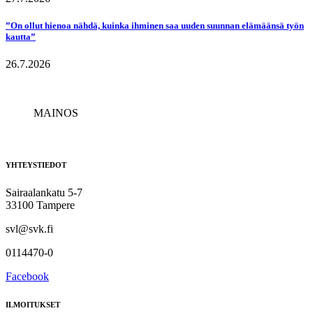
”On ollut hienoa nähdä, kuinka ihminen saa uuden suunnan elämäänsä työn
kautta”
26.7.2026
MAINOS
YHTEYSTIEDOT
Sairaalankatu 5-7
33100 Tampere
svl@svk.fi
0114470-0
Facebook
ILMOITUKSET