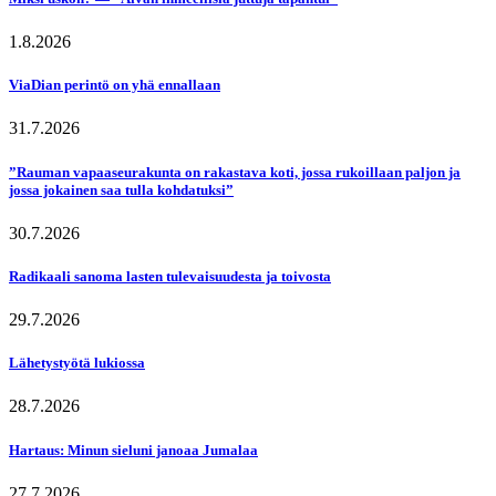
1.8.2026
ViaDian perintö on yhä ennallaan
31.7.2026
”Rauman vapaaseurakunta on rakastava koti, jossa rukoillaan paljon ja
jossa jokainen saa tulla kohdatuksi”
30.7.2026
Radikaali sanoma lasten tulevaisuudesta ja toivosta
29.7.2026
Lähetystyötä lukiossa
28.7.2026
Hartaus: Minun sieluni janoaa Jumalaa
27.7.2026