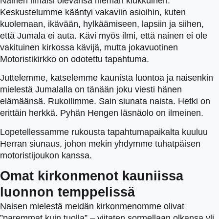
Nainen ilmaisi olevansa hieman kiukkuinen.
Keskustelumme kääntyi vakaviin asioihin, kuten
kuolemaan, ikävään, hylkäämiseen, lapsiin ja siihen,
että Jumala ei auta. Kävi myös ilmi, että nainen ei ole
vakituinen kirkossa kävijä, mutta jokavuotinen
Motoristikirkko on odotettu tapahtuma.
Juttelemme, katselemme kaunista luontoa ja naisenkin
mielestä Jumalalla on tänään joku viesti hänen
elämäänsä. Rukoilimme. Sain siunata naista. Hetki on
erittäin herkkä. Pyhän Hengen läsnäolo on ilmeinen.
Lopetellessamme rukousta tapahtumapaikalta kuuluu
Herran siunaus, johon mekin yhdymme tuhatpäisen
motoristijoukon kanssa.
Omat kirkonmenot kauniissa
luonnon temppelissä
Naisen mielestä meidän kirkonmenomme olivat
”paremmat kuin tuolla” – viitaten sormellaan olkansa yli