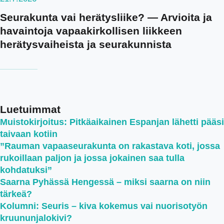
Seurakunta vai herätysliike? — Arvioita ja
havaintoja vapaakirkollisen liikkeen
herätysvaiheista ja seurakunnista
Luetuimmat
Muistokirjoitus: Pitkäaikainen Espanjan lähetti pääsi
taivaan kotiin
”Rauman vapaaseurakunta on rakastava koti, jossa
rukoillaan paljon ja jossa jokainen saa tulla
kohdatuksi”
Saarna Pyhässä Hengessä – miksi saarna on niin
tärkeä?
Kolumni: Seuris – kiva kokemus vai nuorisotyön
kruununjalokivi?