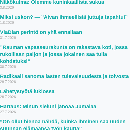
Näkökulma: Olemme kuninkaallista sukua
3.8.2026
Miksi uskon? — ”Aivan ihmeellisiä juttuja tapahtui”
1.8.2026
ViaDian perintö on yhä ennallaan
31.7.2026
”Rauman vapaaseurakunta on rakastava koti, jossa
rukoillaan paljon ja jossa jokainen saa tulla
kohdatuksi”
30.7.2026
Radikaali sanoma lasten tulevaisuudesta ja toivosta
29.7.2026
Lähetystyötä lukiossa
28.7.2026
Hartaus: Minun sieluni janoaa Jumalaa
27.7.2026
”On ollut hienoa nähdä, kuinka ihminen saa uuden
suunnan elämäänsä työn kautta”