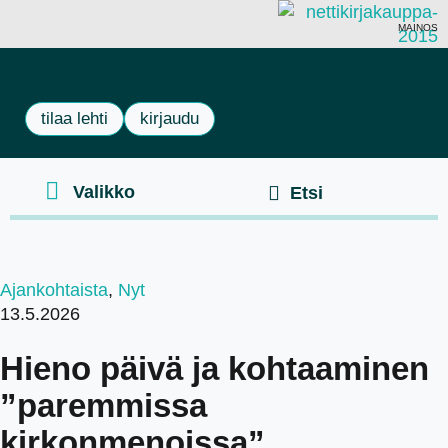
MAINOS
tilaa lehti
kirjaudu
Ajankohtaista
,
Nyt
13.5.2026
Hieno päivä ja kohtaaminen
”paremmissa
kirkonmenoissa”