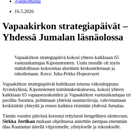
Ajankohtaista
16.5.2026
Vapaakirkon strategiapäivät –
Yhdessä Jumalan läsnäolossa
Vapaakirkon strategiapäivä kokosi yhteen kaikkiaan 65
vastuunkantajaa Kiponniemeen. Uutta monille oli myös
mahdollisuus kokoontua alueittain keskustelemaan ja
rukoilemaan.
Kuva: Juha-Pekka Hopeavuori
Vapaakirkon strategiapäivät huhtikuun toisena viikonloppuna
Jyväskylässä, Kiponniemen toimintakeskuksessa, kokosi yhteen
kaikkiaan 65 vapaaseurakuntien ja Vapaakirkon vastuunkantajaa eri
puolilta Suomea, pohtimaan yhteisiä suuntaviivoja, vahvistamaan
keskinäistä yhteyttä ja ennen kaikkea etsimään yhdessä Jumalaa.
Tämän vuoden päivissä korostui erityisesti hengellinen ulottuvuus.
Sirkka Jortikan
mukaan ohjelmassa annettiin aiempaa enemmän
tilaa Raamatun äärellä viipymiselle, ylistykselle ja rukoukselle.