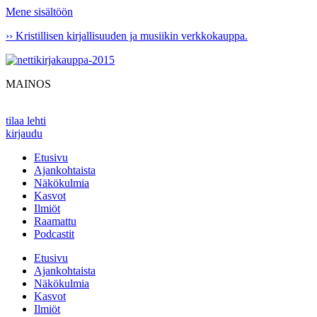
Mene sisältöön
›› Kristillisen kirjallisuuden ja musiikin verkkokauppa.
MAINOS
tilaa lehti
kirjaudu
Etusivu
Ajankohtaista
Näkökulmia
Kasvot
Ilmiöt
Raamattu
Podcastit
Etusivu
Ajankohtaista
Näkökulmia
Kasvot
Ilmiöt