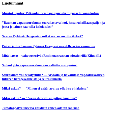
Luetuimmat
Muistokirjoitus: Pitkäaikainen Espanjan lähetti pääsi taivaan kotiin
”Rauman vapaaseurakunta on rakastava koti, jossa rukoillaan paljon ja
jossa jokainen saa tulla kohdatuksi”
Saarna Pyhässä Hengessä – miksi saarna on niin tärkeä?
Pääkirjoitus: Saarna Pyhässä Hengessä on edelleen korvaamaton
Mitä katsot – vahvuusetsivät Raskinnanrannan telttaleirillä Kihniöllä
Sodankylän vapaaseurakuntaan valittiin uusi pastori
Seurakunta vai herätysliike? — Arvioita ja havaintoja vapaakirkollisen
liikkeen herätysvaiheista ja seurakunnista
Miksi uskon? — ”Minun ei enää tarvitse olla itse ohjaksissa”
Miksi uskon? — ”Aivan ihmeellisiä juttuja tapahtui”
Jumalanpalveluksessa kaikkein eniten odotan saarnaa