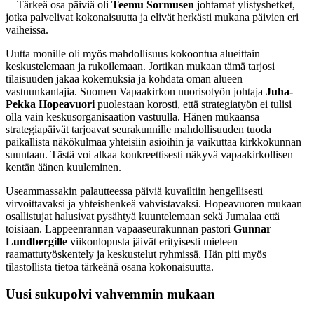
—Tärkeä osa päiviä oli
Teemu Sormusen
johtamat ylistyshetket,
jotka palvelivat kokonaisuutta ja elivät herkästi mukana päivien eri
vaiheissa.
Uutta monille oli myös mahdollisuus kokoontua alueittain
keskustelemaan ja rukoilemaan. Jortikan mukaan tämä tarjosi
tilaisuuden jakaa kokemuksia ja kohdata oman alueen
vastuunkantajia. Suomen Vapaakirkon nuorisotyön johtaja
Juha-
Pekka Hopeavuori
puolestaan korosti, että strategiatyön ei tulisi
olla vain keskusorganisaation vastuulla. Hänen mukaansa
strategiapäivät tarjoavat seurakunnille mahdollisuuden tuoda
paikallista näkökulmaa yhteisiin asioihin ja vaikuttaa kirkkokunnan
suuntaan. Tästä voi alkaa konkreettisesti näkyvä vapaakirkollisen
kentän äänen kuuleminen.
Useammassakin palautteessa päiviä kuvailtiin hengellisesti
virvoittavaksi ja yhteishenkeä vahvistavaksi. Hopeavuoren mukaan
osallistujat halusivat pysähtyä kuuntelemaan sekä Jumalaa että
toisiaan. Lappeenrannan vapaaseurakunnan pastori
Gunnar
Lundbergille
viikonlopusta jäivät erityisesti mieleen
raamattutyöskentely ja keskustelut ryhmissä. Hän piti myös
tilastollista tietoa tärkeänä osana kokonaisuutta.
Uusi sukupolvi vahvemmin mukaan