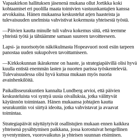
Vapaakirkon hallituksen jäsenenä mukana ollut Jortikka koki
kohtaamiset eri puolilla maata toimivien vastuunkantajien kanssa
arvokkaina. Hänen mukaansa keskustelut arjen haasteista ja
tulevaisuuden unelmista vahvistivat kokemusta yhteisestä työstä.
—Päivien kautta minulle tuli vahva kokemus siitä, että teemme
yhteistä työtä ja tähtäämme samaan suureen tavoitteeseen.
Lapsi- ja nuorisotyön näkökulmasta Hopeavuori nosti esiin tarpeen
panostaa uuden sukupolven tavoittamiseen.
—Kirkkokunnan ikärakenne on haaste, ja strategiapäivillä olisi hyvä
kuulla entistä enemmän lasten ja nuorten parissa työskenteleviä.
Tulevaisuudessa olisi hyvä kutsua mukaan myös nuoria
avainhenkilöitä.
Paikallisseurakuntien kannalta Lundberg arvioi, että päivien
keskusteluista voi syntyä uusia oivalluksia, jotka välittyvät
käytännön toimintaan. Hänen mukaansa johtajien kautta
seurakuntiin voi siirtyä ideoita, jotka vahvistavat ja avaavat
toimintaa.
Strategiapäivät näyttäytyivät osallistujien mukaan ennen kaikkea
yhteisenä pysähtymisen paikkana, jossa korostuivat hengellinen
syventyminen, vuorovaikutus ja yhteisen suunnan etsiminen.