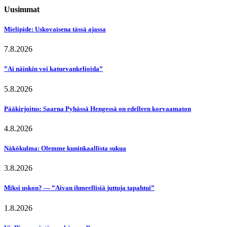
Uusimmat
Mielipide: Uskovaisena tässä ajassa
7.8.2026
”Ai näinkin voi katuevankelioida”
5.8.2026
Pääkirjoitus: Saarna Pyhässä Hengessä on edelleen korvaamaton
4.8.2026
Näkökulma: Olemme kuninkaallista sukua
3.8.2026
Miksi uskon? — ”Aivan ihmeellisiä juttuja tapahtui”
1.8.2026