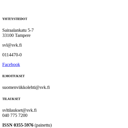
YHTEYSTIEDOT
Sairaalankatu 5-7
33100 Tampere
svl@svk.fi
0114470-0
Facebook
ILMOITUKSET
suomenviikkolehti@svk.fi
TILAUKSET
svltilaukset@svk.fi
040 775 7200
ISSN 0355-5976
(painettu)