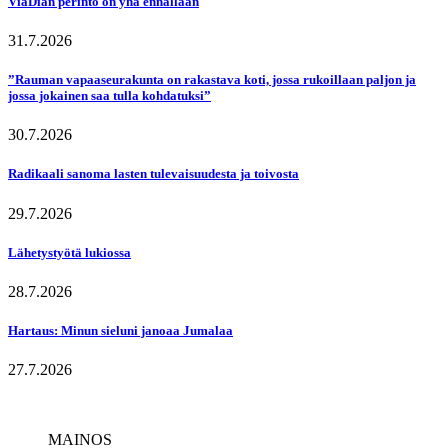
ViaDian perintö on yhä ennallaan
31.7.2026
”Rauman vapaaseurakunta on rakastava koti, jossa rukoillaan paljon ja
jossa jokainen saa tulla kohdatuksi”
30.7.2026
Radikaali sanoma lasten tulevaisuudesta ja toivosta
29.7.2026
Lähetystyötä lukiossa
28.7.2026
Hartaus: Minun sieluni janoaa Jumalaa
27.7.2026
MAINOS