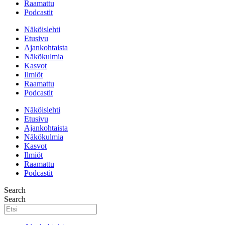
Raamattu
Podcastit
Näköislehti
Etusivu
Ajankohtaista
Näkökulmia
Kasvot
Ilmiöt
Raamattu
Podcastit
Näköislehti
Etusivu
Ajankohtaista
Näkökulmia
Kasvot
Ilmiöt
Raamattu
Podcastit
Search
Search