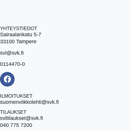
YHTEYSTIEDOT
Sairaalankatu 5-7
33100 Tampere
svl@svk.fi
0114470-0
ILMOITUKSET
suomenviikkolehti@svk.fi
TILAUKSET
svltilaukset@svk.fi
040 775 7200