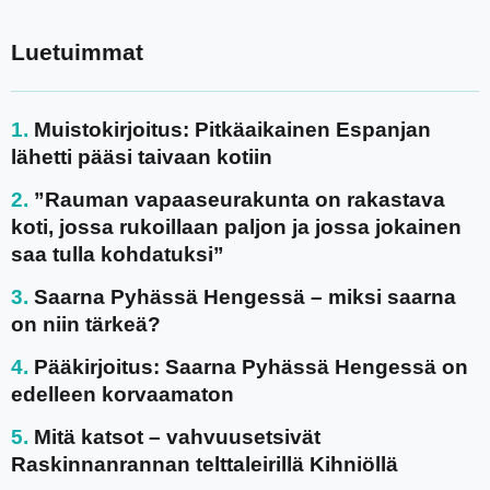
Luetuimmat
Muistokirjoitus: Pitkäaikainen Espanjan
lähetti pääsi taivaan kotiin
”Rauman vapaaseurakunta on rakastava
koti, jossa rukoillaan paljon ja jossa jokainen
saa tulla kohdatuksi”
Saarna Pyhässä Hengessä – miksi saarna
on niin tärkeä?
Pääkirjoitus: Saarna Pyhässä Hengessä on
edelleen korvaamaton
Mitä katsot – vahvuusetsivät
Raskinnanrannan telttaleirillä Kihniöllä