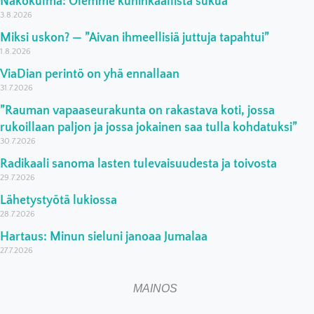
Näkökulma: Olemme kuninkaallista sukua
3.8.2026
Miksi uskon? — ”Aivan ihmeellisiä juttuja tapahtui”
1.8.2026
ViaDian perintö on yhä ennallaan
31.7.2026
”Rauman vapaaseurakunta on rakastava koti, jossa
rukoillaan paljon ja jossa jokainen saa tulla kohdatuksi”
30.7.2026
Radikaali sanoma lasten tulevaisuudesta ja toivosta
29.7.2026
Lähetystyötä lukiossa
28.7.2026
Hartaus: Minun sieluni janoaa Jumalaa
27.7.2026
MAINOS