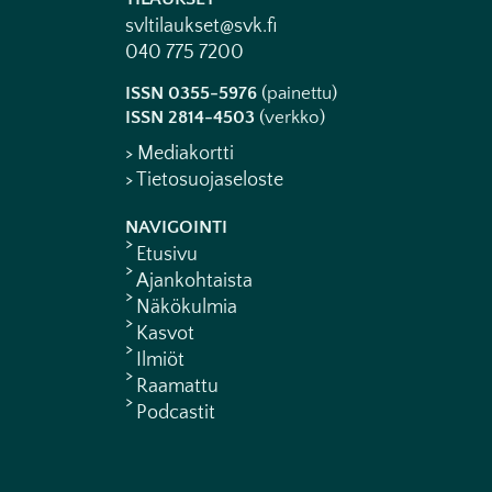
svltilaukset@svk.fi
040 775 7200
ISSN 0355-5976
(painettu)
ISSN 2814-4503
(verkko)
> Mediakortti
> Tietosuojaseloste
NAVIGOINTI
Etusivu
Ajankohtaista
Näkökulmia
Kasvot
Ilmiöt
Raamattu
Podcastit