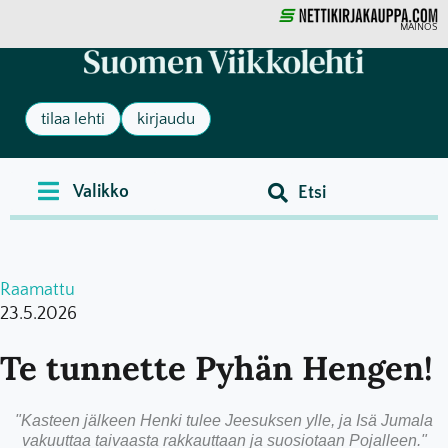
MAINOS
tilaa lehti
kirjaudu
Raamattu
23.5.2026
Te tunnette Pyhän Hengen!
"Kasteen jälkeen Henki tulee Jeesuksen ylle, ja Isä Jumala
vakuuttaa taivaasta rakkauttaan ja suosiotaan Pojalleen."