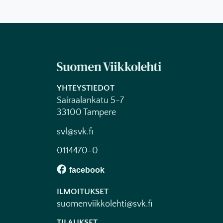
YHTEYSTIEDOT
Sairaalankatu 5-7
33100 Tampere
svl@svk.fi
0114470-0
ILMOITUKSET
suomenviikkolehti@svk.fi
TILAUKSET