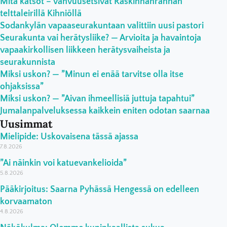
Mitä katsot – vahvuusetsivät Raskinnanrannan
telttaleirillä Kihniöllä
Sodankylän vapaaseurakuntaan valittiin uusi pastori
Seurakunta vai herätysliike? — Arvioita ja havaintoja
vapaakirkollisen liikkeen herätysvaiheista ja
seurakunnista
Miksi uskon? — ”Minun ei enää tarvitse olla itse
ohjaksissa”
Miksi uskon? — ”Aivan ihmeellisiä juttuja tapahtui”
Jumalanpalveluksessa kaikkein eniten odotan saarnaa
Uusimmat
Mielipide: Uskovaisena tässä ajassa
7.8.2026
”Ai näinkin voi katuevankelioida”
5.8.2026
Pääkirjoitus: Saarna Pyhässä Hengessä on edelleen
korvaamaton
4.8.2026