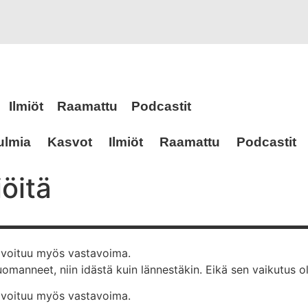
Ilmiöt
Raamattu
Podcastit
ulmia
Kasvot
Ilmiöt
Raamattu
Podcastit
iöitä
ktivoituu myös vastavoima.
uomanneet, niin idästä kuin lännestäkin. Eikä sen vaikutus
ktivoituu myös vastavoima.