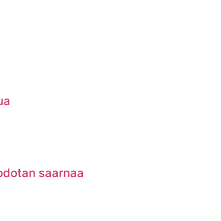
ua
 odotan saarnaa