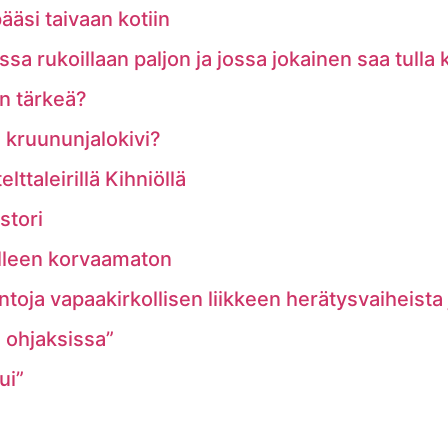
ääsi taivaan kotiin
a rukoillaan paljon ja jossa jokainen saa tulla
n tärkeä?
 kruununjalokivi?
ttaleirillä Kihniöllä
stori
lleen korvaamaton
ntoja vapaakirkollisen liikkeen herätysvaiheista
e ohjaksissa”
ui”