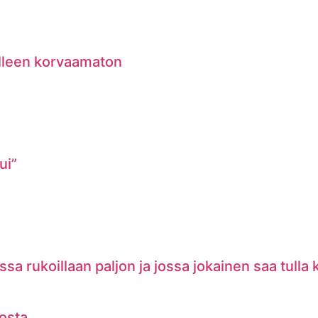
lleen korvaamaton
ui”
a rukoillaan paljon ja jossa jokainen saa tulla
vosta