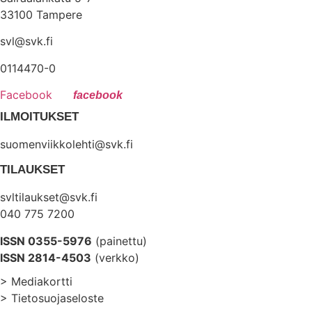
33100 Tampere
svl@svk.fi
0114470-0
Facebook
ILMOITUKSET
suomenviikkolehti@svk.fi
TILAUKSET
svltilaukset@svk.fi
040 775 7200
ISSN 0355-5976
(painettu)
ISSN 2814-4503
(verkko)
> Mediakortti
> Tietosuojaseloste