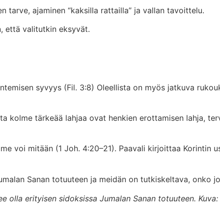
arve, ajaminen “kaksilla rattailla” ja vallan tavoittelu.
 että valitutkin eksyvät.
misen syvyys (Fil. 3:8) Oleellista on myös jatkuva rukouks
 kolme tärkeää lahjaa ovat henkien erottamisen lahja, ter
 voi mitään (1 Joh. 4:20–21). Paavali kirjoittaa Korintin u
umalan Sanan totuuteen ja meidän on tutkiskeltava, onko j
ee olla erityisen sidoksissa Jumalan Sanan totuuteen.
Kuva: