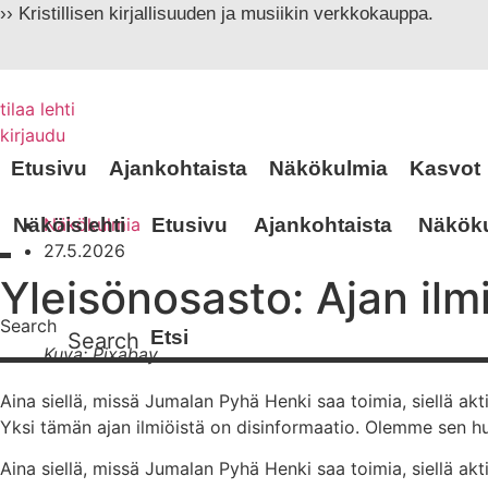
Mene
›› Kristillisen kirjallisuuden ja musiikin verkkokauppa.
sisältöön
tilaa lehti
kirjaudu
Etusivu
Ajankohtaista
Näkökulmia
Kasvot
Näköislehti
Näkökulmia
Etusivu
Ajankohtaista
Näkök
27.5.2026
Yleisönosasto: Ajan ilm
Search
Search
Kuva: Pixabay
Aina siellä, missä Jumalan Pyhä Henki saa toimia, siellä a
Yksi tämän ajan ilmiöistä on disinformaatio. Olemme sen h
Aina siellä, missä Jumalan Pyhä Henki saa toimia, siellä a