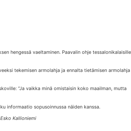
en hengessä vaeltaminen. Paavalin ohje tessalonikalaisille
veeksi tekemisen armolahja ja ennalta tietämisen armolahja
skoville: ”Ja vaikka minä omistaisin koko maailman, mutta
oku informaatio sopusoinnussa näiden kanssa.
 Esko Kallioniemi