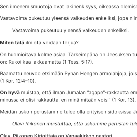
Sen ilmenemismuotoja ovat lakihenkisyys, oikeassa olemisen t
Vastavoima pukeutuu yleensä valkeuden enkeliksi, jopa niin,
Vastavoima pukeutuu yleensä valkeuden enkeliksi.
Miten tätä
ilmiötä voidaan torjua?
On huomioitava kolme asiaa. Tärkeimpänä on Jeesuksen tunte
on: Rukoilkaa lakkaamatta (1 Tess. 5:17).
Raamattu neuvoo etsimään Pyhän Hengen armolahjoja, joista
(1 Kor. 12:4–10).
On hyvä
muistaa, että ilman Jumalan ”agape”-rakkautta emme
minussa ei olisi rakkautta, en minä mitään voisi” (1 Kor. 13).
Meidän uskon perustamme tulee olla erityisen sidoksissa J
Olavi Riikonen muistuttaa, että uskomme perustan tul
Olavi Riikonen
Kirjoittaja on Vapaakirkon pastori