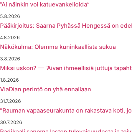
”Ai näinkin voi katuevankelioida”
5.8.2026
Pääkirjoitus: Saarna Pyhässä Hengessä on ede
4.8.2026
Näkökulma: Olemme kuninkaallista sukua
3.8.2026
Miksi uskon? — ”Aivan ihmeellisiä juttuja tapaht
1.8.2026
ViaDian perintö on yhä ennallaan
31.7.2026
”Rauman vapaaseurakunta on rakastava koti, joss
30.7.2026
Radikaali sanoma lasten tulevaisuudesta ja toi