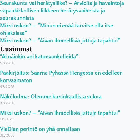
Seurakunta vai herätysliike? — Arvioita ja havaintoja
vapaakirkollisen liikkeen herätysvaiheista ja
seurakunnista
Miksi uskon? — ”Minun ei enää tarvitse olla itse
ohjaksissa”
Miksi uskon? — ”Aivan ihmeellisiä juttuja tapahtui”
Uusimmat
”Ai näinkin voi katuevankelioida”
5.8.2026
Pääkirjoitus: Saarna Pyhässä Hengessä on edelleen
korvaamaton
4.8.2026
Näkökulma: Olemme kuninkaallista sukua
3.8.2026
Miksi uskon? — ”Aivan ihmeellisiä juttuja tapahtui”
1.8.2026
ViaDian perintö on yhä ennallaan
31.7.2026