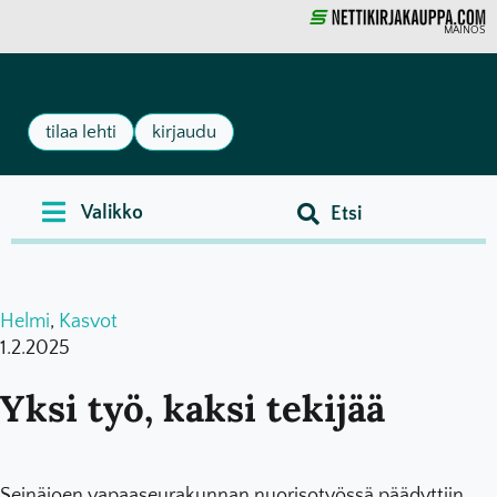
MAINOS
tilaa lehti
kirjaudu
Helmi
,
Kasvot
1.2.2025
Yksi työ, kaksi tekijää
Seinäjoen vapaaseurakunnan nuorisotyössä päädyttiin