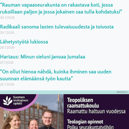
”Rauman vapaaseurakunta on rakastava koti, jossa
rukoillaan paljon ja jossa jokainen saa tulla kohdatuksi”
30.7.2026
Radikaali sanoma lasten tulevaisuudesta ja toivosta
29.7.2026
Lähetystyötä lukiossa
28.7.2026
Hartaus: Minun sieluni janoaa Jumalaa
27.7.2026
”On ollut hienoa nähdä, kuinka ihminen saa uuden
suunnan elämäänsä työn kautta”
26.7.2026
MAINOS