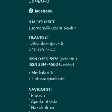
0114470-0
ILMOITUKSET
suomenviikkolehti@svk.fi
TILAUKSET
svltilaukset@svk.fi
040 775 7200
ISSN 0355-5976
(painettu)
ISSN 2814-4503
(verkko)
> Mediakortti
> Tietosuojaseloste
NAVIGOINTI
Etusivu
Ajankohtaista
Näkökulmia