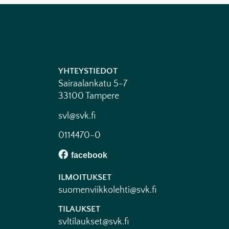
YHTEYSTIEDOT
Sairaalankatu 5-7
33100 Tampere
svl@svk.fi
0114470-0
ILMOITUKSET
suomenviikkolehti@svk.fi
TILAUKSET
svltilaukset@svk.fi