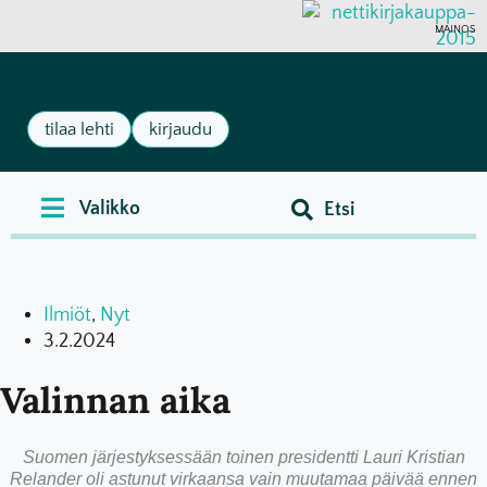
MAINOS
tilaa lehti
kirjaudu
Ilmiöt
,
Nyt
3.2.2024
Valinnan aika
Suomen järjestyksessään toinen presidentti Lauri Kristian
Relander oli astunut virkaansa vain muutamaa päivää ennen