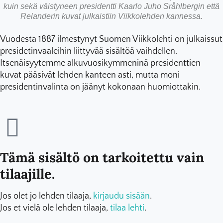
kuin sekä väistyneen presidentti Kaarlo Juho Sråhlbergin että
Relanderin kuvat julkaistiin Viikkolehden kannessa.
Vuodesta 1887 ilmestynyt Suomen Viikkolehti on julkaissut
presidetinvaaleihin liittyvää sisältöä vaihdellen.
Itsenäisyytemme alkuvuosikymmeninä presidenttien
kuvat pääsivät lehden kanteen asti, mutta moni
presidentinvalinta on jäänyt kokonaan huomiottakin.
Tämä sisältö on tarkoitettu vain
tilaajille.
Jos olet jo lehden tilaaja,
kirjaudu sisään
.
Jos et vielä ole lehden tilaaja,
tilaa lehti
.