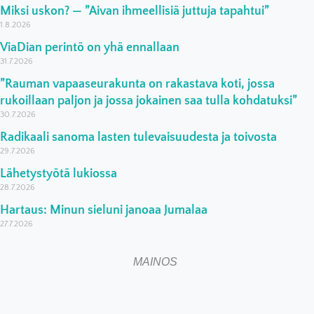
Miksi uskon? — ”Aivan ihmeellisiä juttuja tapahtui”
1.8.2026
ViaDian perintö on yhä ennallaan
31.7.2026
”Rauman vapaaseurakunta on rakastava koti, jossa
rukoillaan paljon ja jossa jokainen saa tulla kohdatuksi”
30.7.2026
Radikaali sanoma lasten tulevaisuudesta ja toivosta
29.7.2026
Lähetystyötä lukiossa
28.7.2026
Hartaus: Minun sieluni janoaa Jumalaa
27.7.2026
MAINOS