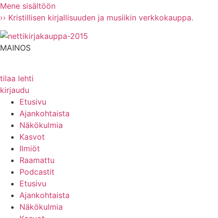
Mene sisältöön
›› Kristillisen kirjallisuuden ja musiikin verkkokauppa.
MAINOS
tilaa lehti
kirjaudu
Etusivu
Ajankohtaista
Näkökulmia
Kasvot
Ilmiöt
Raamattu
Podcastit
Etusivu
Ajankohtaista
Näkökulmia