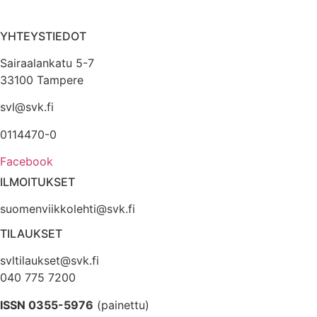
YHTEYSTIEDOT
Sairaalankatu 5-7
33100 Tampere
svl@svk.fi
0114470-0
Facebook
ILMOITUKSET
suomenviikkolehti@svk.fi
TILAUKSET
svltilaukset@svk.fi
040 775 7200
ISSN 0355-5976
(painettu)