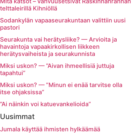
Mitä katsot – vahvuusetsivät Raskinnanrannan
telttaleirillä Kihniöllä
Sodankylän vapaaseurakuntaan valittiin uusi
pastori
Seurakunta vai herätysliike? — Arvioita ja
havaintoja vapaakirkollisen liikkeen
herätysvaiheista ja seurakunnista
Miksi uskon? — ”Aivan ihmeellisiä juttuja
tapahtui”
Miksi uskon? — ”Minun ei enää tarvitse olla
itse ohjaksissa”
”Ai näinkin voi katuevankelioida”
Uusimmat
Jumala käyttää ihmisten hylkäämää