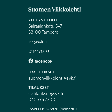
YHTEYSTIEDOT
Sairaalankatu 5-7
33100 Tampere
svl@svk.fi
0114470-0
ILMOITUKSET
suomenviikkolehti@svk.fi
TILAUKSET
svltilaukset@svk.fi
040 775 7200
ISSN 0355-5976
(painettu)