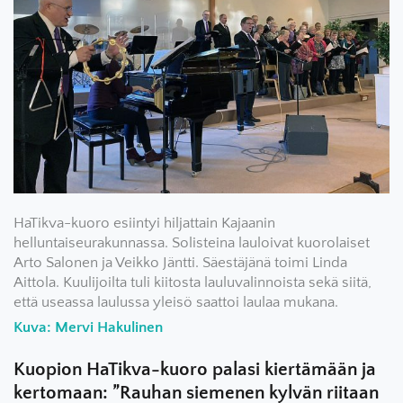
HaTikva-kuoro esiintyi hiljattain Kajaanin
helluntaiseurakunnassa. Solisteina lauloivat kuorolaiset
Arto Salonen ja Veikko Jäntti. Säestäjänä toimi Linda
Aittola. Kuulijoilta tuli kiitosta lauluvalinnoista sekä siitä,
että useassa laulussa yleisö saattoi laulaa mukana.
Kuva: Mervi Hakulinen
Kuopion HaTikva-kuoro palasi kiertämään ja
kertomaan: ”Rauhan siemenen kylvän riitaan