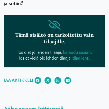
ja sotiin.”
Tämä sisältö on tarkoitettu vain
tilaajille.
Jos olet jo lehden tilaaja,
kirjaudu sisään
.
Jos et vielä ole lehden tilaaja,
tilaa lehti
.
JAA ARTIKKELI:
Aiheeseen liittyvää