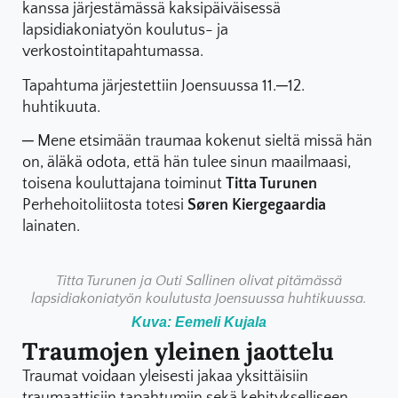
kanssa järjestämässä kaksipäiväisessä
lapsidiakoniatyön koulutus- ja
verkostointitapahtumassa.
Tapahtuma järjestettiin Joensuussa 11.─12.
huhtikuuta.
─ Mene etsimään traumaa kokenut sieltä missä hän
on, äläkä odota, että hän tulee sinun maailmaasi,
toisena kouluttajana toiminut
Titta Turunen
Perhehoitoliitosta totesi
Søren Kiergegaardia
lainaten.
Titta Turunen ja Outi Sallinen olivat pitämässä
lapsidiakoniatyön koulutusta Joensuussa huhtikuussa.
Kuva: Eemeli Kujala
Traumojen yleinen jaottelu
Traumat voidaan yleisesti jakaa yksittäisiin
traumaattisiin tapahtumiin sekä kehitykselliseen