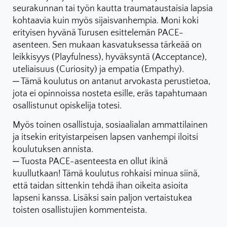
seurakunnan tai työn kautta traumataustaisia lapsia
kohtaavia kuin myös sijaisvanhempia. Moni koki
erityisen hyvänä Turusen esittelemän PACE-
asenteen. Sen mukaan kasvatuksessa tärkeää on
leikkisyys (Playfulness), hyväksyntä (Acceptance),
uteliaisuus (Curiosity) ja empatia (Empathy).
─ Tämä koulutus on antanut arvokasta perustietoa,
jota ei opinnoissa nosteta esille, eräs tapahtumaan
osallistunut opiskelija totesi.
Myös toinen osallistuja, sosiaalialan ammattilainen
ja itsekin erityistarpeisen lapsen vanhempi iloitsi
koulutuksen annista.
─ Tuosta PACE-asenteesta en ollut ikinä
kuullutkaan! Tämä koulutus rohkaisi minua siinä,
että taidan sittenkin tehdä ihan oikeita asioita
lapseni kanssa. Lisäksi sain paljon vertaistukea
toisten osallistujien kommenteista.