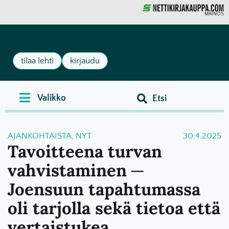
MAINOS
tilaa lehti
kirjaudu
AJANKOHTAISTA
,
NYT
30.4.2025
Tavoitteena turvan
vahvistaminen ─
Joensuun tapahtumassa
oli tarjolla sekä tietoa että
vertaistukea