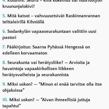
Kolumni: Seuris – kiva kokemus vai nuorisotyön
kruununjalokivi?
Mitä katsot – vahvuusetsivät Raskinnanrannan
telttaleirillä Kihniöllä
Sodankylän vapaaseurakuntaan valittiin uusi
pastori
Pääkirjoitus: Saarna Pyhässä Hengessä on
edelleen korvaamaton
Seurakunta vai herätysliike? — Arvioita ja
havaintoja vapaakirkollisen liikkeen
herätysvaiheista ja seurakunnista
Miksi uskon? — ”Minun ei enää tarvitse olla itse
ohjaksissa”
Miksi uskon? — ”Aivan ihmeellisiä juttuja
tapahtui”