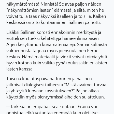
näkymättömästä Ninnistä! Se avaa paljon näiden
”näkymättömien lasten” elämästä ja siitä, miten he
voivat tulla taas näkyviksi itselleen ja toisille. Kaiken
keskiössä on aito kohtaaminen, Sallinen painotti.
Lisäksi Sallinen korosti ennakoinnin merkitystä ja
esitteli sen tueksi kehitettyjä hämeenlinnalaisen
Arjen kesyttämön kuvamateriaaleja. Samankaltaista
valmennusta tarjoaa myös joensuulainen Perpe-
keskus. Nämä materiaalit ja vinkit voivat toimia yhtä
hyvin kotona kuin vaikka pyhäkoulussakin erilaisten
lasten kanssa.
Toisena koulutuspäivänä Turunen ja Sallinen
jatkoivat dialogisesti aiheesta ”Mistä avaimet turvaa
ja yhteyttä luovaan kasvatukseen?” Paljon aikaa
käytettiin myös pienryhmissä aiheiden sulatteluun.
─ Tärkeää on empatia itseä kohtaan. Ei aina voi
onnistua, etkä voi antaa enempää kuin olet itse