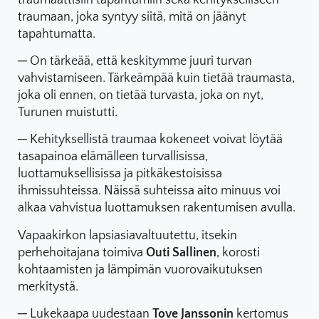
traumaan, joka syntyy siitä, mitä on jäänyt
tapahtumatta.
─ On tärkeää, että keskitymme juuri turvan
vahvistamiseen. Tärkeämpää kuin tietää traumasta,
joka oli ennen, on tietää turvasta, joka on nyt,
Turunen muistutti.
─ Kehityksellistä traumaa kokeneet voivat löytää
tasapainoa elämälleen turvallisissa,
luottamuksellisissa ja pitkäkestoisissa
ihmissuhteissa. Näissä suhteissa aito minuus voi
alkaa vahvistua luottamuksen rakentumisen avulla.
Vapaakirkon lapsiasiavaltuutettu, itsekin
perhehoitajana toimiva
Outi Sallinen
, korosti
kohtaamisten ja lämpimän vuorovaikutuksen
merkitystä.
─ Lukekaapa uudestaan
Tove Janssonin
kertomus