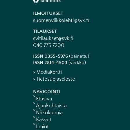
ILMOITUKSET
suomenviikkolehti@svk.fi
TILAUKSET
svltilaukset@svk.fi
040 775 7200
ISSN 0355-5976
(painettu)
ISSN 2814-4503
(verkko)
> Mediakortti
> Tietosuojaseloste
NAVIGOINTI
Etusivu
Ajankohtaista
Näkökulmia
Kasvot
Ilmiöt