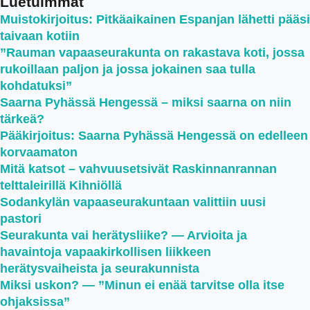
Luetuimmat
Muistokirjoitus: Pitkäaikainen Espanjan lähetti pääsi
taivaan kotiin
”Rauman vapaaseurakunta on rakastava koti, jossa
rukoillaan paljon ja jossa jokainen saa tulla
kohdatuksi”
Saarna Pyhässä Hengessä – miksi saarna on niin
tärkeä?
Pääkirjoitus: Saarna Pyhässä Hengessä on edelleen
korvaamaton
Mitä katsot – vahvuusetsivät Raskinnanrannan
telttaleirillä Kihniöllä
Sodankylän vapaaseurakuntaan valittiin uusi
pastori
Seurakunta vai herätysliike? — Arvioita ja
havaintoja vapaakirkollisen liikkeen
herätysvaiheista ja seurakunnista
Miksi uskon? — ”Minun ei enää tarvitse olla itse
ohjaksissa”