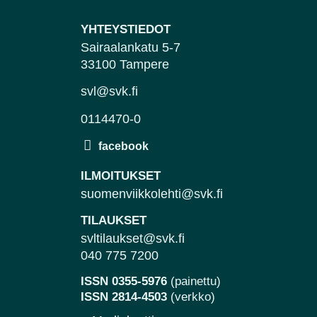
YHTEYSTIEDOT
Sairaalankatu 5-7
33100 Tampere
svl@svk.fi
0114470-0
ILMOITUKSET
suomenviikkolehti@svk.fi
TILAUKSET
svltilaukset@svk.fi
040 775 7200
ISSN 0355-5976
(painettu)
ISSN 2814-4503
(verkko)