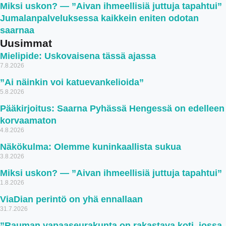
Miksi uskon? — ”Aivan ihmeellisiä juttuja tapahtui”
Jumalanpalveluksessa kaikkein eniten odotan
saarnaa
Uusimmat
Mielipide: Uskovaisena tässä ajassa
7.8.2026
”Ai näinkin voi katuevankelioida”
5.8.2026
Pääkirjoitus: Saarna Pyhässä Hengessä on edelleen
korvaamaton
4.8.2026
Näkökulma: Olemme kuninkaallista sukua
3.8.2026
Miksi uskon? — ”Aivan ihmeellisiä juttuja tapahtui”
1.8.2026
ViaDian perintö on yhä ennallaan
31.7.2026
”Rauman vapaaseurakunta on rakastava koti, jossa