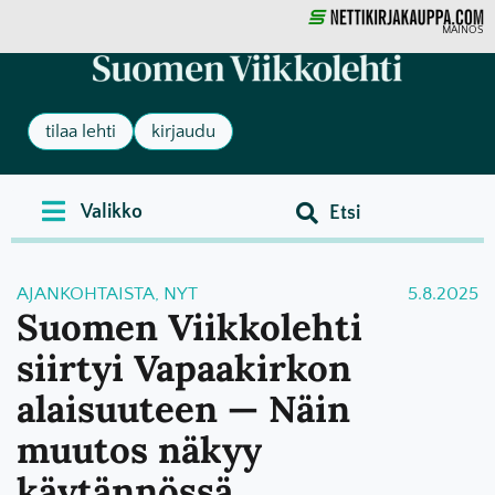
MAINOS
tilaa lehti
kirjaudu
AJANKOHTAISTA
,
NYT
5.8.2025
Suomen Viikkolehti
siirtyi Vapaakirkon
alaisuuteen — Näin
muutos näkyy
käytännössä