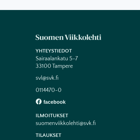
YHTEYSTIEDOT
Sairaalankatu 5-7
33100 Tampere
svl@svk.fi
0114470-0
ILMOITUKSET
suomenviikkolehti@svk.fi
TILAUKSET