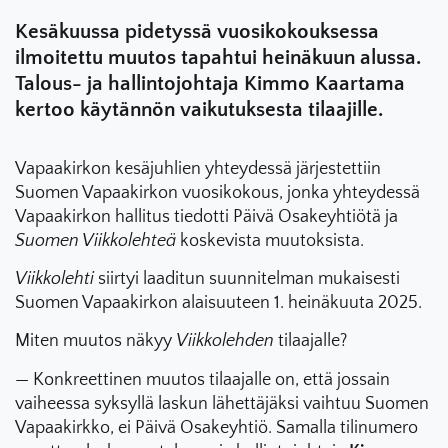
Kesäkuussa pidetyssä vuosikokouksessa
ilmoitettu muutos tapahtui heinäkuun alussa.
Talous- ja hallintojohtaja Kimmo Kaartama
kertoo käytännön vaikutuksesta tilaajille.
Vapaakirkon kesäjuhlien yhteydessä järjestettiin
Suomen Vapaakirkon vuosikokous, jonka yhteydessä
Vapaakirkon hallitus tiedotti Päivä Osakeyhtiötä ja
Suomen Viikkolehteä
koskevista muutoksista.
Viikkolehti
siirtyi laaditun suunnitelman mukaisesti
Suomen Vapaakirkon alaisuuteen 1. heinäkuuta 2025.
Miten muutos näkyy
Viikkolehden
tilaajalle?
— Konkreettinen muutos tilaajalle on, että jossain
vaiheessa syksyllä laskun lähettäjäksi vaihtuu Suomen
Vapaakirkko, ei Päivä Osakeyhtiö. Samalla tilinumero