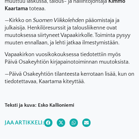
muuttuu laskussa, talous- ja hallintojohtaja
Kimmo
Kaartama
toteaa.
—Kirkko on
Suomen Viikkolehden
pääomistaja ja
julkaisija. Henkilöresurssit ja talousliikenne ovat
muutoksessa siirtyneet Vapaakirkolle. Toiminta pysyy
muuten ennallaan, ja lehti jatkaa ilmestymistään.
Vapaakirkon vuosikokouksessa tiedotettiin myös
Päivä Osakeyhtiön kirjapainotoiminnan muutoksista.
—Päivä Osakeyhtiön tilanteesta kerrotaan lisää, kun on
tiedotettavaa, Kaartama kiteyttää.
Teksti ja kuva: Esko Kallioniemi
JAA ARTIKKELI: