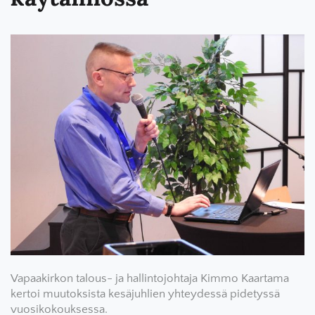
Vapaakirkon talous- ja hallintojohtaja Kimmo Kaartama
kertoi muutoksista kesäjuhlien yhteydessä pidetyssä
vuosikokouksessa.