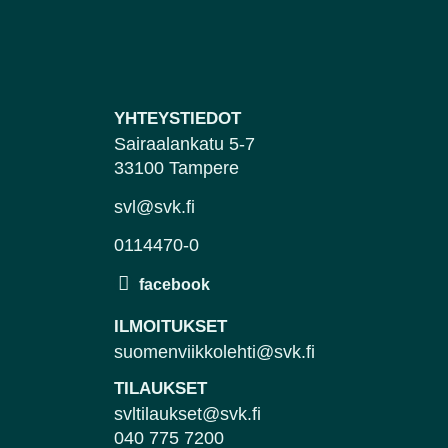
YHTEYSTIEDOT
Sairaalankatu 5-7
33100 Tampere
svl@svk.fi
0114470-0
ILMOITUKSET
suomenviikkolehti@svk.fi
TILAUKSET
svltilaukset@svk.fi
040 775 7200