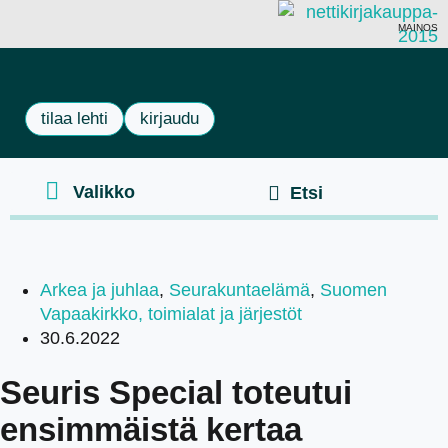
MAINOS
tilaa lehti
kirjaudu
Arkea ja juhlaa
,
Seurakuntaelämä
,
Suomen
Vapaakirkko, toimialat ja järjestöt
30.6.2022
Seuris Special toteutui
ensimmäistä kertaa