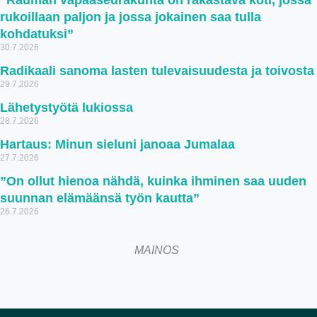
”Rauman vapaaseurakunta on rakastava koti, jossa
rukoillaan paljon ja jossa jokainen saa tulla
kohdatuksi”
30.7.2026
Radikaali sanoma lasten tulevaisuudesta ja toivosta
29.7.2026
Lähetystyötä lukiossa
28.7.2026
Hartaus: Minun sieluni janoaa Jumalaa
27.7.2026
”On ollut hienoa nähdä, kuinka ihminen saa uuden
suunnan elämäänsä työn kautta”
26.7.2026
MAINOS