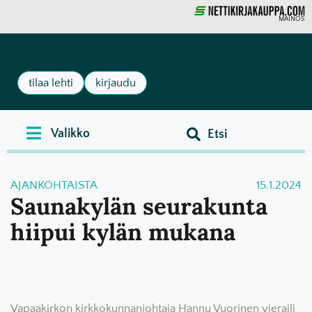
MAINOS
tilaa lehti
kirjaudu
AJANKOHTAISTA
15.1.2024
Saunakylän seurakunta
hiipui kylän mukana
Vapaakirkon kirkkokunnanjohtaja Hannu Vuorinen vieraili