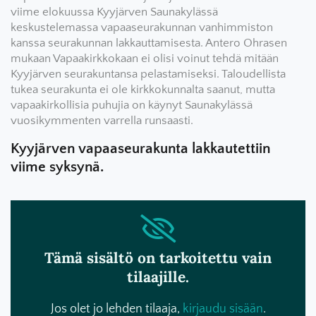
viime elokuussa Kyyjärven Saunakylässä
keskustelemassa vapaaseurakunnan vanhimmiston
kanssa seurakunnan lakkauttamisesta. Antero Ohrasen
mukaan Vapaakirkkokaan ei olisi voinut tehdä mitään
Kyyjärven seurakuntansa pelastamiseksi. Taloudellista
tukea seurakunta ei ole kirkkokunnalta saanut, mutta
vapaakirkollisia puhujia on käynyt Saunakylässä
vuosikymmenten varrella runsaasti.
Kyyjärven vapaaseurakunta lakkautettiin
viime syksynä.
Tämä sisältö on tarkoitettu vain
tilaajille.
Jos olet jo lehden tilaaja,
kirjaudu sisään
.