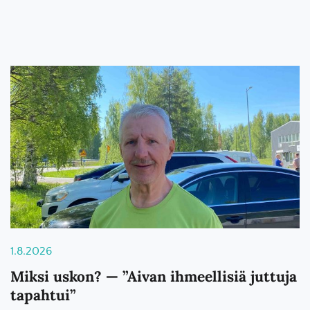
1.8.2026
Miksi uskon? — ”Aivan ihmeellisiä juttuja
tapahtui”