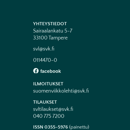
YHTEYSTIEDOT
Sairaalankatu 5-7
33100 Tampere
svl@svk.fi
0114470-0
ILMOITUKSET
suomenviikkolehti@svk.fi
TILAUKSET
svltilaukset@svk.fi
040 775 7200
ISSN 0355-5976
(painettu)