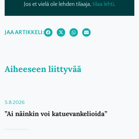
Jos et vielä ole lehden tilaaja,
tilaa lehti
.
JAA ARTIKKELI:
Aiheeseen liittyvää
5.8.2026
”Ai näinkin voi katuevankelioida”