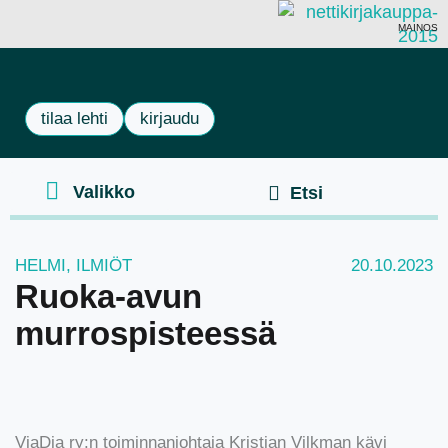
MAINOS
tilaa lehti
kirjaudu
HELMI
,
ILMIÖT
20.10.2023
Ruoka-avun
murrospisteessä
ViaDia ry:n toiminnanjohtaja Kristian Vilkman kävi