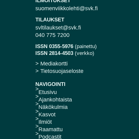
ILMOITUKSET
suomenviikkolehti@svk.fi
TILAUKSET
svltilaukset@svk.fi
040 775 7200
ISSN 0355-5976
(painettu)
ISSN 2814-4503
(verkko)
> Mediakortti
> Tietosuojaseloste
NAVIGOINTI
Etusivu
Ajankohtaista
Näkökulmia
Kasvot
Ilmiöt
Raamattu
Podcastit