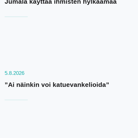
Jumala käyttää ihmisten hylkäämää
5.8.2026
”Ai näinkin voi katuevankelioida”