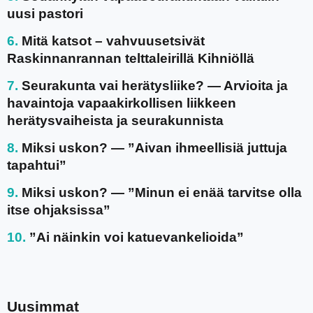
uusi pastori
Mitä katsot – vahvuusetsivät
Raskinnanrannan telttaleirillä Kihniöllä
Seurakunta vai herätysliike? — Arvioita ja
havaintoja vapaakirkollisen liikkeen
herätysvaiheista ja seurakunnista
Miksi uskon? — ”Aivan ihmeellisiä juttuja
tapahtui”
Miksi uskon? — ”Minun ei enää tarvitse olla
itse ohjaksissa”
”Ai näinkin voi katuevankelioida”
Uusimmat