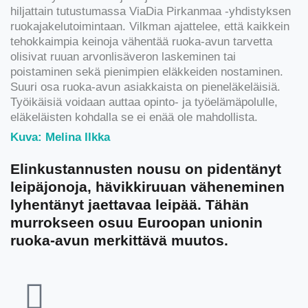
hiljattain tutustumassa ViaDia Pirkanmaa -yhdistyksen
ruokajakelutoimintaan. Vilkman ajattelee, että kaikkein
tehokkaimpia keinoja vähentää ruoka-avun tarvetta
olisivat ruuan arvonlisäveron laskeminen tai
poistaminen sekä pienimpien eläkkeiden nostaminen.
Suuri osa ruoka-avun asiakkaista on pieneläkeläisiä.
Työikäisiä voidaan auttaa opinto- ja työelämäpolulle,
eläkeläisten kohdalla se ei enää ole mahdollista.
Kuva: Melina Ilkka
Elinkustannusten nousu on pidentänyt
leipäjonoja, hävikkiruuan väheneminen
lyhentänyt jaettavaa leipää. Tähän
murrokseen osuu Euroopan unionin
ruoka-avun merkittävä muutos.