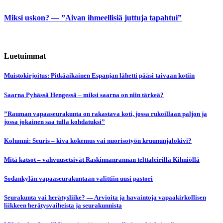
Miksi uskon? — ”Aivan ihmeellisiä juttuja tapahtui”
Luetuimmat
Muistokirjoitus: Pitkäaikainen Espanjan lähetti pääsi taivaan kotiin
Saarna Pyhässä Hengessä – miksi saarna on niin tärkeä?
”Rauman vapaaseurakunta on rakastava koti, jossa rukoillaan paljon ja
jossa jokainen saa tulla kohdatuksi”
Kolumni: Seuris – kiva kokemus vai nuorisotyön kruununjalokivi?
Mitä katsot – vahvuusetsivät Raskinnanrannan telttaleirillä Kihniöllä
Sodankylän vapaaseurakuntaan valittiin uusi pastori
Seurakunta vai herätysliike? — Arvioita ja havaintoja vapaakirkollisen
liikkeen herätysvaiheista ja seurakunnista