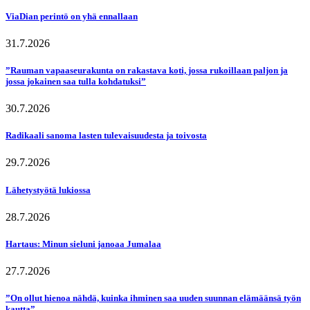
ViaDian perintö on yhä ennallaan
31.7.2026
”Rauman vapaaseurakunta on rakastava koti, jossa rukoillaan paljon ja
jossa jokainen saa tulla kohdatuksi”
30.7.2026
Radikaali sanoma lasten tulevaisuudesta ja toivosta
29.7.2026
Lähetystyötä lukiossa
28.7.2026
Hartaus: Minun sieluni janoaa Jumalaa
27.7.2026
”On ollut hienoa nähdä, kuinka ihminen saa uuden suunnan elämäänsä työn
kautta”