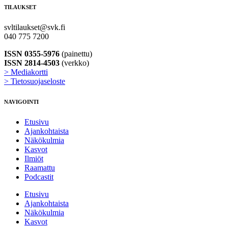
TILAUKSET
svltilaukset@svk.fi
040 775 7200
ISSN 0355-5976
(painettu)
ISSN 2814-4503
(verkko)
> Mediakortti
> Tietosuojaseloste
NAVIGOINTI
Etusivu
Ajankohtaista
Näkökulmia
Kasvot
Ilmiöt
Raamattu
Podcastit
Etusivu
Ajankohtaista
Näkökulmia
Kasvot