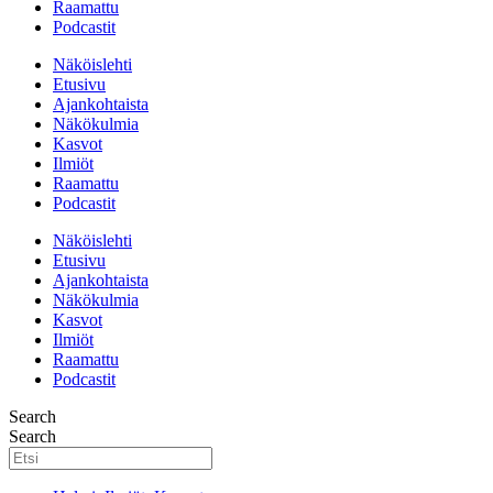
Raamattu
Podcastit
Näköislehti
Etusivu
Ajankohtaista
Näkökulmia
Kasvot
Ilmiöt
Raamattu
Podcastit
Näköislehti
Etusivu
Ajankohtaista
Näkökulmia
Kasvot
Ilmiöt
Raamattu
Podcastit
Search
Search