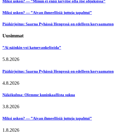
Miksi uskon? — ”Minun ei enää tarvitse olla itse ohjaksissa”
Miksi uskon? — ”Aivan ihmeellisiä juttuja tapahtui”
Pääkirjoitus: Saarna Pyhässä Hengessä on edelleen korvaamaton
Uusimmat
”Ai näinkin voi katuevankelioida”
5.8.2026
Pääkirjoitus: Saarna Pyhässä Hengessä on edelleen korvaamaton
4.8.2026
Näkökulma: Olemme kuninkaallista sukua
3.8.2026
Miksi uskon? — ”Aivan ihmeellisiä juttuja tapahtui”
1.8.2026