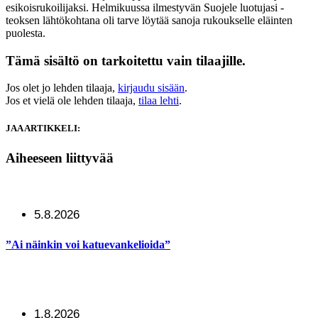
esikoisrukoilijaksi. Helmikuussa ilmestyvän Suojele luotujasi -
teoksen lähtökohtana oli tarve löytää sanoja rukoukselle eläinten
puolesta.
Tämä sisältö on tarkoitettu vain tilaajille.
Jos olet jo lehden tilaaja,
kirjaudu sisään
.
Jos et vielä ole lehden tilaaja,
tilaa lehti
.
JAA ARTIKKELI:
Aiheeseen liittyvää
5.8.2026
”Ai näinkin voi katuevankelioida”
1.8.2026