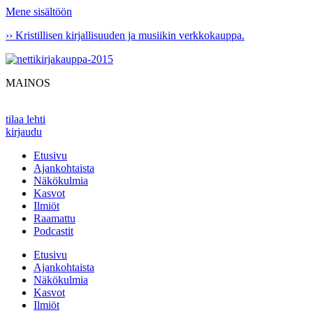
Mene sisältöön
›› Kristillisen kirjallisuuden ja musiikin verkkokauppa.
MAINOS
tilaa lehti
kirjaudu
Etusivu
Ajankohtaista
Näkökulmia
Kasvot
Ilmiöt
Raamattu
Podcastit
Etusivu
Ajankohtaista
Näkökulmia
Kasvot
Ilmiöt