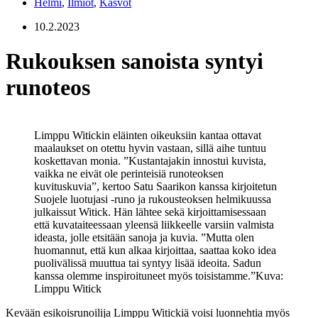
Helmi
,
Ilmiöt
,
Kasvot
10.2.2023
Rukouksen sanoista syntyi
runoteos
Limppu Witickin eläinten oikeuksiin kantaa ottavat
maalaukset on otettu hyvin vastaan, sillä aihe tuntuu
koskettavan monia. ”Kustantajakin innostui kuvista,
vaikka ne eivät ole perinteisiä runoteoksen
kuvituskuvia”, kertoo Satu Saarikon kanssa kirjoitetun
Suojele luotujasi -runo ja rukousteoksen helmikuussa
julkaissut Witick. Hän lähtee sekä kirjoittamisessaan
että kuvataiteessaan yleensä liikkeelle varsiin valmista
ideasta, jolle etsitään sanoja ja kuvia. ”Mutta olen
huomannut, että kun alkaa kirjoittaa, saattaa koko idea
puolivälissä muuttua tai syntyy lisää ideoita. Sadun
kanssa olemme inspiroituneet myös toisistamme.”
Kuva:
Limppu Witick
Kevään esikoisrunoilija Limppu Witickiä voisi luonnehtia myös