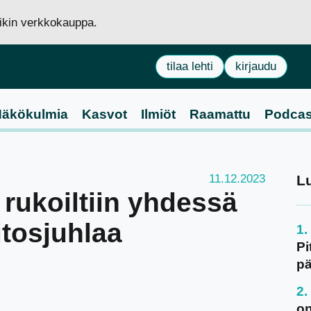
siikin verkkokauppa.
tilaa lehti
kirjaudu
äkökulmia
Kasvot
Ilmiöt
Raamattu
Podcas
11.12.2023
L
rukoiltiin yhdessä
iitosjuhlaa
Pi
pä
on