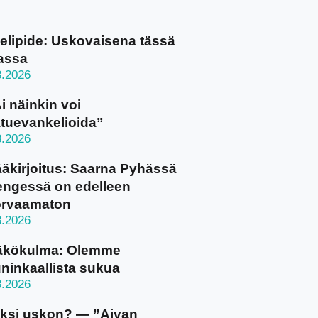
elipide: Uskovaisena tässä
assa
8.2026
i näinkin voi
tuevankelioida”
8.2026
äkirjoitus: Saarna Pyhässä
ngessä on edelleen
orvaamaton
8.2026
äkökulma: Olemme
ninkaallista sukua
8.2026
ksi uskon? — ”Aivan