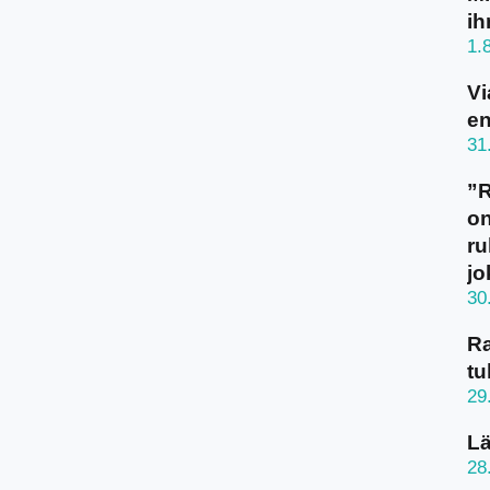
ih
1.
Vi
en
31
”
on
ru
jo
30
Ra
tu
29
Lä
28