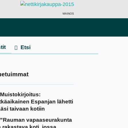
MAINOS
tit
uetuimmat
Muistokirjoitus:
tkäaikainen Espanjan lähetti
äsi taivaan kotiin
”Rauman vapaaseurakunta
 rakastava koti, jossa