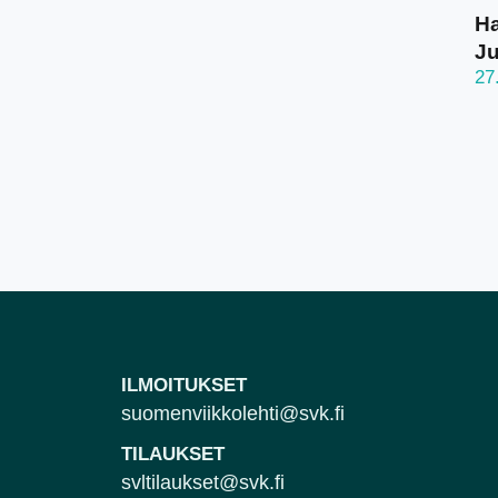
Ha
J
27
ILMOITUKSET
suomenviikkolehti@svk.fi
TILAUKSET
svltilaukset@svk.fi