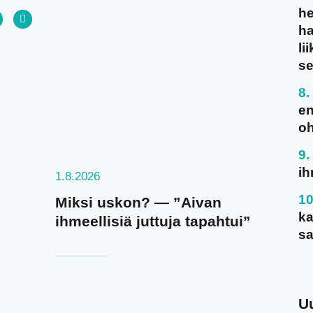
he
ha
li
se
en
oh
ih
1.8.2026
Miksi uskon? — ”Aivan
ka
ihmeellisiä juttuja tapahtui”
sa
U