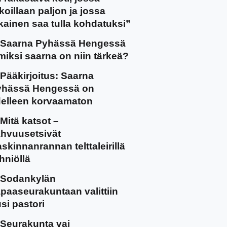
koillaan paljon ja jossa
kainen saa tulla kohdatuksi”
Saarna Pyhässä Hengessä
miksi saarna on niin tärkeä?
Pääkirjoitus: Saarna
yhässä Hengessä on
elleen korvaamaton
Mitä katsot –
hvuusetsivät
skinnanrannan telttaleirillä
hniöllä
Sodankylän
paaseurakuntaan valittiin
si pastori
Seurakunta vai