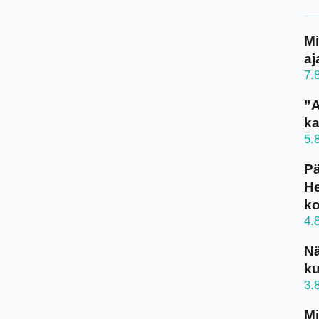
Mi
aj
7.
”A
ka
5.
Pä
He
k
4.
N
ku
3.
Mi