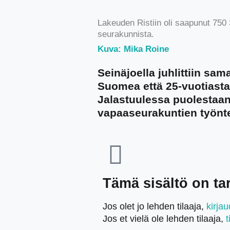
Lakeuden Ristiin oli saapunut 750
seurakunnista.
Kuva: Mika Roine
Seinäjoella juhlittiin sam
Suomea että 25-vuotiast
Jalastuulessa puolestaan
vapaaseurakuntien työntek
Tämä sisältö on tark
Jos olet jo lehden tilaaja,
kirja
Jos et vielä ole lehden tilaaja,
t