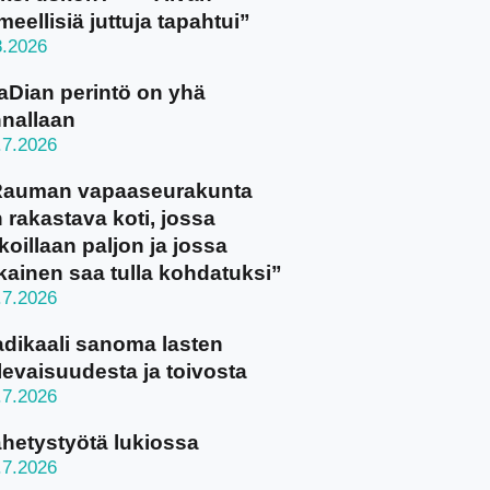
meellisiä juttuja tapahtui”
8.2026
aDian perintö on yhä
nallaan
.7.2026
Rauman vapaaseurakunta
 rakastava koti, jossa
koillaan paljon ja jossa
kainen saa tulla kohdatuksi”
.7.2026
dikaali sanoma lasten
levaisuudesta ja toivosta
.7.2026
hetystyötä lukiossa
.7.2026