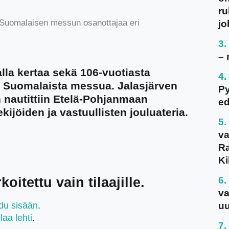
ru
 Suomalaisen messun osanottajaa eri
jo
– 
alla kertaa sekä 106-vuotiasta
a Suomalaista messua. Jalasjärven
P
 nautittiin Etelä-Pohjanmaan
ed
ijöiden ja vastuullisten jouluateria.
va
Ra
Ki
oitettu vain tilaajille.
va
udu sisään
.
uu
ilaa lehti
.