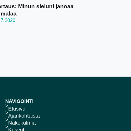
rtaus: Minun sieluni janoaa
umalaa
.7.2026
NAVIGOINTI
Etusivu
Ajankohtaista
Näkökulmia
Kasvot