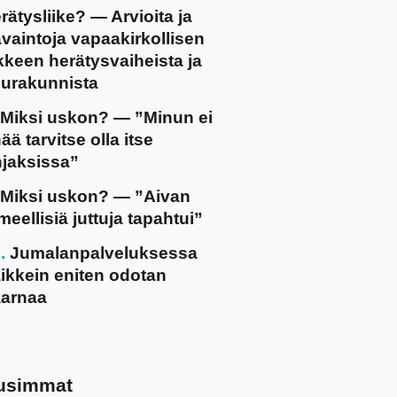
rätysliike? — Arvioita ja
vaintoja vapaakirkollisen
ikkeen herätysvaiheista ja
urakunnista
Miksi uskon? — ”Minun ei
ää tarvitse olla itse
jaksissa”
Miksi uskon? — ”Aivan
meellisiä juttuja tapahtui”
Jumalanpalveluksessa
ikkein eniten odotan
arnaa
usimmat