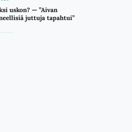
ksi uskon? — ”Aivan
eellisiä juttuja tapahtui”