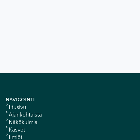
NAVIGOINTI
Etusivu
Ajankohtaista
Näkökulmia
Kasvot
Ilmiöt