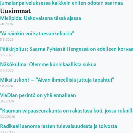
Jumalanpalveluksessa kaikkein eniten odotan saarnaa
Uusimmat
Mielipide: Uskovaisena tässä ajassa
7.8.2026
”Ai näinkin voi katuevankelioida”
5.8.2026
Pääkirjoitus: Saarna Pyhässä Hengessä on edelleen korv
4.8.2026
Näkökulma: Olemme kuninkaallista sukua
3.8.2026
Miksi uskon? — ”Aivan ihmeellisiä juttuja tapahtui”
1.8.2026
ViaDian perintö on yhä ennallaan
31.7.2026
”Rauman vapaaseurakunta on rakastava koti, jossa rukoilla
30.7.2026
Radikaali sanoma lasten tulevaisuudesta ja toivosta
29.7.2026