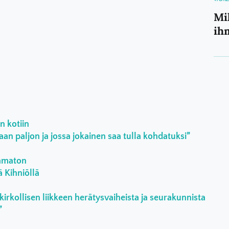
Mi
ihm
n kotiin
an paljon ja jossa jokainen saa tulla kohdatuksi”
aamaton
ä Kihniöllä
kirkollisen liikkeen herätysvaiheista ja seurakunnista
”