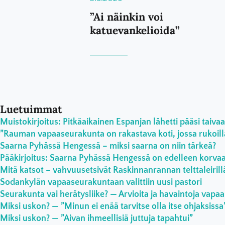
”Ai näinkin voi
katuevankelioida”
Luetuimmat
Muistokirjoitus: Pitkäaikainen Espanjan lähetti pääsi taivaa
”Rauman vapaaseurakunta on rakastava koti, jossa rukoilla
Saarna Pyhässä Hengessä – miksi saarna on niin tärkeä?
Pääkirjoitus: Saarna Pyhässä Hengessä on edelleen korv
Mitä katsot – vahvuusetsivät Raskinnanrannan telttaleirill
Sodankylän vapaaseurakuntaan valittiin uusi pastori
Seurakunta vai herätysliike? — Arvioita ja havaintoja vapaa
Miksi uskon? — ”Minun ei enää tarvitse olla itse ohjaksissa
Miksi uskon? — ”Aivan ihmeellisiä juttuja tapahtui”