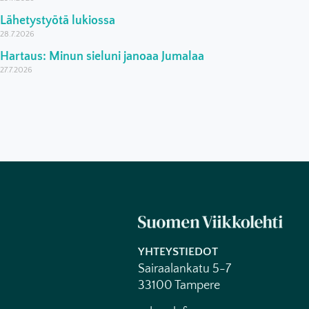
Lähetystyötä lukiossa
28.7.2026
Hartaus: Minun sieluni janoaa Jumalaa
27.7.2026
YHTEYSTIEDOT
Sairaalankatu 5-7
33100 Tampere