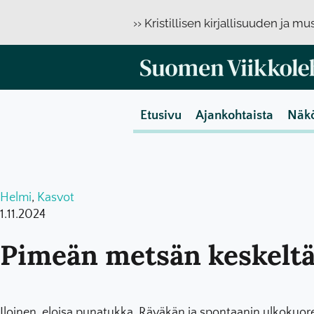
›› Kristillisen kirjallisuuden ja m
Etusivu
Ajankohtaista
Näk
Helmi
,
Kasvot
1.11.2024
Pimeän metsän keskeltä 
Iloinen, eloisa punatukka. Räväkän ja spontaanin ulkokuoren