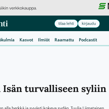
usiikin verkkokauppa.
tilaa lehti
kirjaudu
ökulmia
Kasvot
Ilmiöt
Raamattu
Podcastit
Isän turvalliseen syliin
 alla herkkä ja syvästi kokeva sydän. Tuulia Liimatainen.