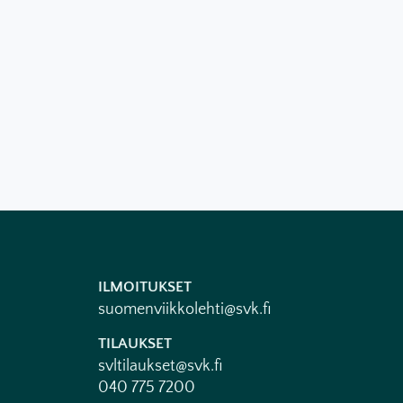
ILMOITUKSET
suomenviikkolehti@svk.fi
TILAUKSET
svltilaukset@svk.fi
040 775 7200