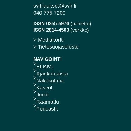
svltilaukset@svk.fi
040 775 7200
ISSN 0355-5976
(painettu)
ISSN 2814-4503
(verkko)
> Mediakortti
> Tietosuojaseloste
NAVIGOINTI
Etusivu
Ajankohtaista
Näkökulmia
Kasvot
Ilmiöt
Raamattu
Podcastit