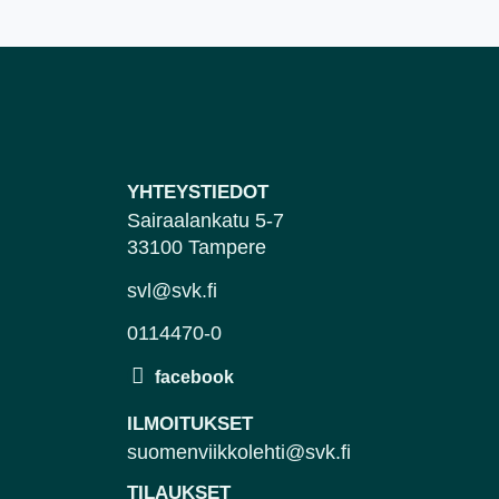
YHTEYSTIEDOT
Sairaalankatu 5-7
33100 Tampere
svl@svk.fi
0114470-0
ILMOITUKSET
suomenviikkolehti@svk.fi
TILAUKSET