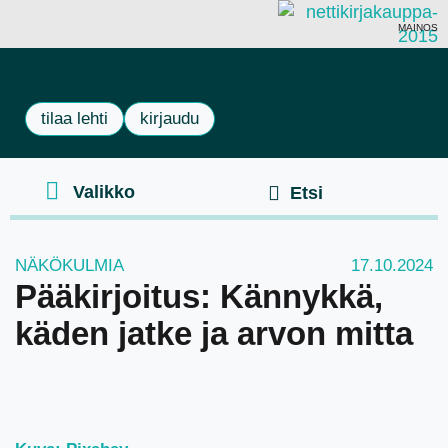
MAINOS
tilaa lehti
kirjaudu
NÄKÖKULMIA
17.10.2024
Pääkirjoitus: Kännykkä,
käden jatke ja arvon mitta