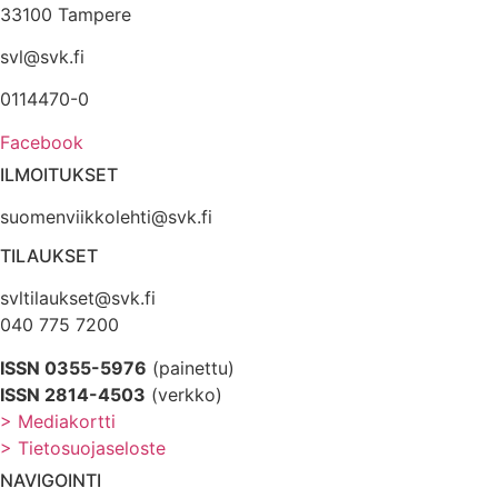
33100 Tampere
svl@svk.fi
0114470-0
Facebook
ILMOITUKSET
suomenviikkolehti@svk.fi
TILAUKSET
svltilaukset@svk.fi
040 775 7200
ISSN 0355-5976
(painettu)
ISSN 2814-4503
(verkko)
> Mediakortti
> Tietosuojaseloste
NAVIGOINTI