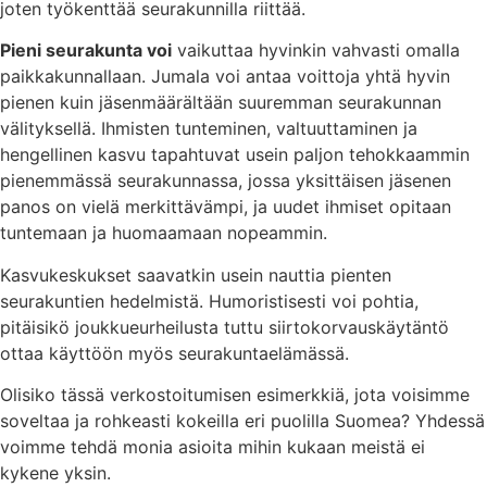
joten työkenttää seurakunnilla riittää.
Pieni seurakunta voi
vaikuttaa hyvinkin vahvasti omalla
paikkakunnallaan. Jumala voi antaa voittoja yhtä hyvin
pienen kuin jäsenmäärältään suuremman seurakunnan
välityksellä. Ihmisten tunteminen, valtuuttaminen ja
hengellinen kasvu tapahtuvat usein paljon tehokkaammin
pienemmässä seurakunnassa, jossa yksittäisen jäsenen
panos on vielä merkittävämpi, ja uudet ihmiset opitaan
tuntemaan ja huomaamaan nopeammin.
Kasvukeskukset saavatkin usein nauttia pienten
seurakuntien hedelmistä. Humoristisesti voi pohtia,
pitäisikö joukkueurheilusta tuttu siirtokorvauskäytäntö
ottaa käyttöön myös seurakuntaelämässä.
Olisiko tässä verkostoitumisen esimerkkiä, jota voisimme
soveltaa ja rohkeasti kokeilla eri puolilla Suomea? Yhdessä
voimme tehdä monia asioita mihin kukaan meistä ei
kykene yksin.