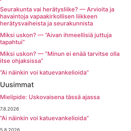
Seurakunta vai herätysliike? — Arvioita ja
havaintoja vapaakirkollisen liikkeen
herätysvaiheista ja seurakunnista
Miksi uskon? — ”Aivan ihmeellisiä juttuja
tapahtui”
Miksi uskon? — ”Minun ei enää tarvitse olla
itse ohjaksissa”
”Ai näinkin voi katuevankelioida”
Uusimmat
Mielipide: Uskovaisena tässä ajassa
7.8.2026
”Ai näinkin voi katuevankelioida”
5.8.2026