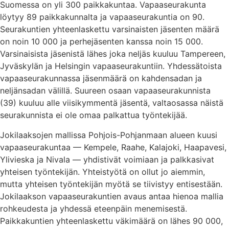
Suomessa on yli 300 paikkakuntaa. Vapaaseurakunta
löytyy 89 paikkakunnalta ja vapaaseurakuntia on 90.
Seurakuntien yhteenlaskettu varsinaisten jäsenten määrä
on noin 10 000 ja perhejäsenten kanssa noin 15 000.
Varsinaisista jäsenistä lähes joka neljäs kuuluu Tampereen,
Jyväskylän ja Helsingin vapaaseurakuntiin. Yhdessätoista
vapaaseurakunnassa jäsenmäärä on kahdensadan ja
neljänsadan välillä. Suureen osaan vapaaseurakunnista
(39) kuuluu alle viisikymmentä jäsentä, valtaosassa näistä
seurakunnista ei ole omaa palkattua työntekijää.
Jokilaaksojen mallissa Pohjois-Pohjanmaan alueen kuusi
vapaaseurakuntaa — Kempele, Raahe, Kalajoki, Haapavesi,
Ylivieska ja Nivala — yhdistivät voimiaan ja palkkasivat
yhteisen työntekijän. Yhteistyötä on ollut jo aiemmin,
mutta yhteisen työntekijän myötä se tiivistyy entisestään.
Jokilaakson vapaaseurakuntien avaus antaa hienoa mallia
rohkeudesta ja yhdessä eteenpäin menemisestä.
Paikkakuntien yhteenlaskettu väkimäärä on lähes 90 000,