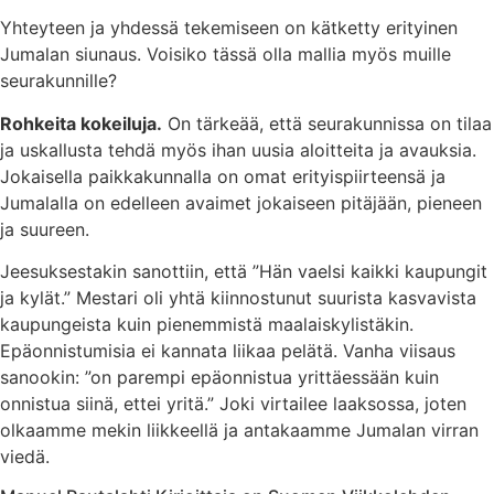
Yhteyteen ja yhdessä tekemiseen on kätketty erityinen
Jumalan siunaus. Voisiko tässä olla mallia myös muille
seurakunnille?
Rohkeita kokeiluja.
On tärkeää, että seurakunnissa on tilaa
ja uskallusta tehdä myös ihan uusia aloitteita ja avauksia.
Jokaisella paikkakunnalla on omat erityispiirteensä ja
Jumalalla on edelleen avaimet jokaiseen pitäjään, pieneen
ja suureen.
Jeesuksestakin sanottiin, että ”Hän vaelsi kaikki kaupungit
ja kylät.” Mestari oli yhtä kiinnostunut suurista kasvavista
kaupungeista kuin pienemmistä maalaiskylistäkin.
Epäonnistumisia ei kannata liikaa pelätä. Vanha viisaus
sanookin: ”on parempi epäonnistua yrittäessään kuin
onnistua siinä, ettei yritä.” Joki virtailee laaksossa, joten
olkaamme mekin liikkeellä ja antakaamme Jumalan virran
viedä.