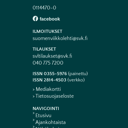
0114470-0
ILMOITUKSET
suomenviikkolehti@svk.fi
TILAUKSET
svltilaukset@svk.fi
040 775 7200
ISSN 0355-5976
(painettu)
ISSN 2814-4503
(verkko)
> Mediakortti
> Tietosuojaseloste
NAVIGOINTI
Etusivu
Ajankohtaista