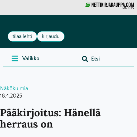
MAINOS
tilaa lehti
kirjaudu
Näkökulmia
18.4.2025
Pääkirjoitus: Hänellä
herraus on