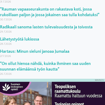
31.7.2026
”Rauman vapaaseurakunta on rakastava koti, jossa
rukoillaan paljon ja jossa jokainen saa tulla kohdatuksi”
30.7.2026
Radikaali sanoma lasten tulevaisuudesta ja toivosta
29.7.2026
Lähetystyötä lukiossa
28.7.2026
Hartaus: Minun sieluni janoaa Jumalaa
27.7.2026
”On ollut hienoa nähdä, kuinka ihminen saa uuden
suunnan elämäänsä työn kautta”
26.7.2026
MAINOS