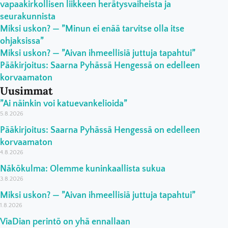
vapaakirkollisen liikkeen herätysvaiheista ja
seurakunnista
Miksi uskon? — ”Minun ei enää tarvitse olla itse
ohjaksissa”
Miksi uskon? — ”Aivan ihmeellisiä juttuja tapahtui”
Pääkirjoitus: Saarna Pyhässä Hengessä on edelleen
korvaamaton
Uusimmat
”Ai näinkin voi katuevankelioida”
5.8.2026
Pääkirjoitus: Saarna Pyhässä Hengessä on edelleen
korvaamaton
4.8.2026
Näkökulma: Olemme kuninkaallista sukua
3.8.2026
Miksi uskon? — ”Aivan ihmeellisiä juttuja tapahtui”
1.8.2026
ViaDian perintö on yhä ennallaan